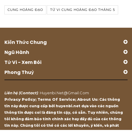
CUNG HOÀNG ĐẠO
TỬ VI CUNG HOÀNG ĐẠO THÁNG 5
Kiến Thức Chung
Ngũ Hành
Tử Vi - Xem Bói
Phong Thuỷ
Contact
Huyenbi.net@gmail.com
Liên hệ (
)
:
Privacy Policy
Terms Of Service
About Us
;
;
: Các thông
tin này được cung cấp bởi huyenbi.net dựa vào các nguồn
thông tin được coi là đáng tin cậy, có sẵn. Tuy nhiên, chúng
tôi không đảm bảo tính chính xác hay đầy đủ của các thông
tin này. Chúng tôi có thể có các lời khuyên, ý kiến, và phát
biểu chỉ mang tính chất tham khảo.