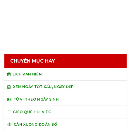
CHUYÊN MỤC HAY
LỊCH VẠN NIÊN
XEM NGÀY TỐT XẤU, NGÀY ĐẸP
TỬ VI THEO NGÀY SINH
GIEO QUẺ HỎI VIỆC
CÂN XƯƠNG ĐOÁN SỐ