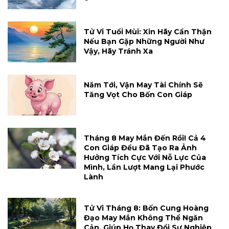
Tử Vi Tuổi Mùi: Xin Hãy Cẩn Thận
Nếu Bạn Gặp Những Người Như
Vậy, Hãy Tránh Xa
Năm Tới, Vận May Tài Chính Sẽ
Tăng Vọt Cho Bốn Con Giáp
Tháng 8 May Mắn Đến Rồi! Cả 4
Con Giáp Đều Đã Tạo Ra Ảnh
Hưởng Tích Cực Với Nỗ Lực Của
Mình, Lần Lượt Mang Lại Phước
Lành
Tử Vi Tháng 8: Bốn Cung Hoàng
Đạo May Mắn Không Thể Ngăn
Cản, Giúp Họ Thay Đổi Sự Nghiệp