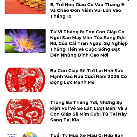
8, Trở Nên Giàu Có Vào Tháng 9
Và Chào Đón Niềm Vui Lớn Vào
Tháng 10
Tử Vi Tháng 8: Top Con Giáp Có
Ngôi Sao May Mắn Tỏa Sáng Rực
Rỡ, Của Cải Tràn Ngập, Sự Nghiệp
Thăng Tiến Và Cuộc Sống Đạt
Đến Những Đỉnh Cao Mới
Ba Con Giáp Sẽ Trở Lại Nhờ Sức
Mạnh Vào Nửa Cuối Năm 2026 Có
Động Lực Mạnh Mẽ
Trong Ba Tháng Tới, Những Sự
Kiện Vui Vẻ Sẽ Lần Lượt Đến, Và 3
Con Giáp Sẽ Mỉm Cười Từ Tai Này
Sang Tai Kia
Tuổi Tý Mua Xe Màu Gì Hợp Bản