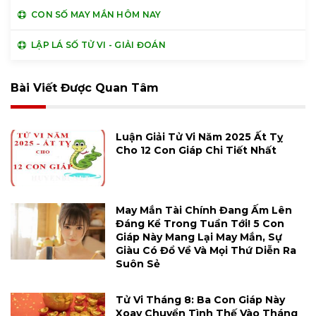
CON SỐ MAY MẮN HÔM NAY
LẬP LÁ SỐ TỬ VI - GIẢI ĐOÁN
Bài Viết Được Quan Tâm
Luận Giải Tử Vi Năm 2025 Ất Tỵ
Cho 12 Con Giáp Chi Tiết Nhất
May Mắn Tài Chính Đang Ấm Lên
Đáng Kể Trong Tuần Tới! 5 Con
Giáp Này Mang Lại May Mắn, Sự
Giàu Có Đổ Về Và Mọi Thứ Diễn Ra
Suôn Sẻ
Tử Vi Tháng 8: Ba Con Giáp Này
Xoay Chuyển Tình Thế Vào Tháng