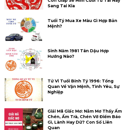
Con Giáp Sẽ Mỉm Cười Từ Tai Này
Sang Tai Kia
Tuổi Tý Mua Xe Màu Gì Hợp Bản
Mệnh?
Sinh Năm 1981 Tân Dậu Hợp
Hướng Nào?
Tử Vi Tuổi Bính Tý 1996: Tổng
Quan Về Vận Mệnh, Tình Yêu, Sự
Nghiệp
Giải Mã Giấc Mơ: Nằm Mơ Thấy Ấm
Chén, Ấm Trà, Chén Vỡ Điềm Báo
Gì, Lành Hay Dữ? Con Số Liên
Quan