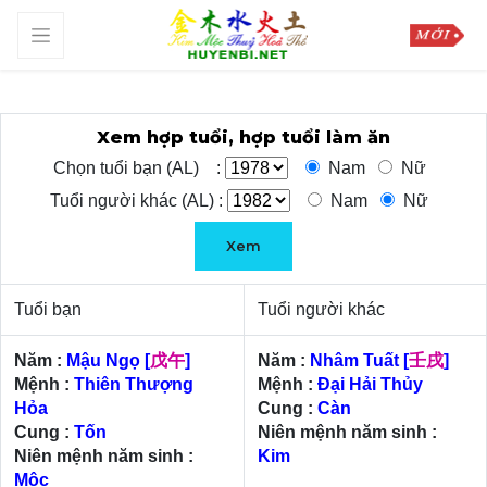
Xem hợp tuổi, hợp tuổi làm ăn
Chọn tuổi bạn (AL) :
Nam
Nữ
Tuổi người khác (AL) :
Nam
Nữ
Xem
Tuổi bạn
Tuổi người khác
Năm :
Mậu Ngọ
[
戊午
]
Năm :
Nhâm Tuất
[
壬戌
]
Mệnh :
Thiên Thượng
Mệnh :
Đại Hải Thủy
Hỏa
Cung :
Càn
Cung :
Tốn
Niên mệnh năm sinh :
Niên mệnh năm sinh :
Kim
Mộc