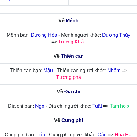
Về
Mệnh
Mệnh bạn:
Dương Hỏa
- Mệnh người khác:
Dương Thủy
=>
Tương Khắc
Về
Thiên can
Thiên can bạn:
Mậu
- Thiên can người khác:
Nhâm
=>
Tương phá
Về
Địa chi
Địa chi bạn:
Ngọ
- Địa chi người khác:
Tuất
=>
Tam hợp
Về
Cung phi
Cung phi bạn:
Tốn
- Cung phi người khác:
Càn
=>
Hoạ Hại