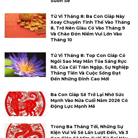
Suôn Sẻ
Tử Vi Tháng 8: Ba Con Giáp Này
Xoay Chuyển Tình Thế Vào Tháng
8, Trở Nên Giàu Có Vào Tháng 9
Và Chào Đón Niềm Vui Lớn Vào
Tháng 10
Tử Vi Tháng 8: Top Con Giáp Có
Ngôi Sao May Mắn Tỏa Sáng Rực
Rỡ, Của Cải Tràn Ngập, Sự Nghiệp
Thăng Tiến Và Cuộc Sống Đạt
Đến Những Đỉnh Cao Mới
Ba Con Giáp Sẽ Trở Lại Nhờ Sức
Mạnh Vào Nửa Cuối Năm 2026 Có
Động Lực Mạnh Mẽ
Trong Ba Tháng Tới, Những Sự
Kiện Vui Vẻ Sẽ Lần Lượt Đến, Và 3