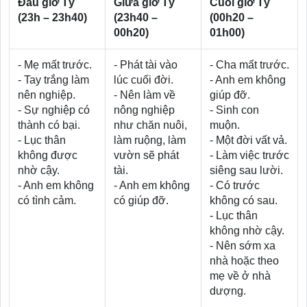
Đầu giờ Tý
Giữa giờ Tý
Cuối giờ Tý
(23h – 23h40)
(23h40 –
(00h20 –
00h20)
01h00)
- Mẹ mất trước.
- Phát tài vào
- Cha mất trước.
- Tay trắng làm
lúc cuối đời.
- Anh em không
nên nghiệp.
- Nên làm về
giúp đỡ.
- Sự nghiệp có
nông nghiệp
- Sinh con
thành có bại.
như chăn nuôi,
muộn.
- Lục thân
làm ruộng, làm
- Một đời vất vả.
không được
vườn sẽ phát
- Làm việc trước
nhờ cậy.
tài.
siêng sau lười.
- Anh em không
- Anh em không
- Có trước
có tình cảm.
có giúp đỡ.
không có sau.
- Lục thân
không nhờ cậy.
- Nên sớm xa
nhà hoặc theo
mẹ về ở nhà
dượng.