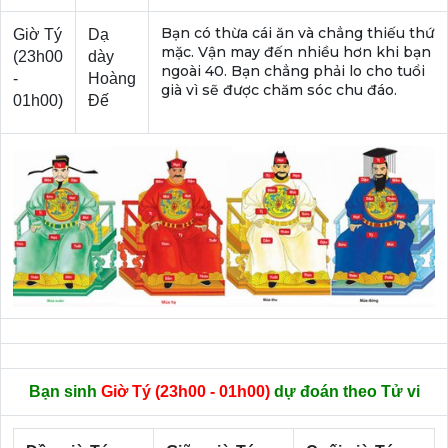
Bạn có thừa cái ăn và chẳng thiếu thứ
Giờ Tý
Dạ
mặc. Vận may đến nhiều hơn khi bạn
(23h00
dày
ngoài 40. Bạn chẳng phải lo cho tuổi
-
Hoàng
già vì sẽ được chăm sóc chu đáo.
01h00)
Đế
Bạn sinh
Giờ Tý (23h00 - 01h00)
dự đoán theo Tử vi