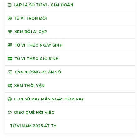
LẬP LÁ SỐ TỬ VI - GIẢI ĐOÁN
TỬ VI TRỌN ĐỜI
XEM BÓI AI CẬP
TỬ VI THEO NGÀY SINH
TỬ VI THEO GIỜ SINH
CÂN XƯƠNG ĐOÁN SỐ
XEM THỜI VẬN
CON SỐ MAY MẮN NGÀY HÔM NAY
GIEO QUẺ HỎI VIỆC
TỬ VI NĂM 2025 ẤT TỴ