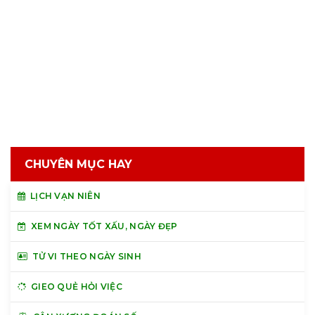
CHUYÊN MỤC HAY
LỊCH VẠN NIÊN
XEM NGÀY TỐT XẤU, NGÀY ĐẸP
TỬ VI THEO NGÀY SINH
GIEO QUẺ HỎI VIỆC