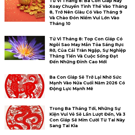
Tử Vi Tháng 8: Ba Con Giáp Này
Xoay Chuyển Tình Thế Vào Tháng
8, Trở Nên Giàu Có Vào Tháng 9
Và Chào Đón Niềm Vui Lớn Vào
Tháng 10
Tử Vi Tháng 8: Top Con Giáp Có
Ngôi Sao May Mắn Tỏa Sáng Rực
Rỡ, Của Cải Tràn Ngập, Sự Nghiệp
Thăng Tiến Và Cuộc Sống Đạt
Đến Những Đỉnh Cao Mới
Ba Con Giáp Sẽ Trở Lại Nhờ Sức
Mạnh Vào Nửa Cuối Năm 2026 Có
Động Lực Mạnh Mẽ
Trong Ba Tháng Tới, Những Sự
Kiện Vui Vẻ Sẽ Lần Lượt Đến, Và 3
Con Giáp Sẽ Mỉm Cười Từ Tai Này
Sang Tai Kia