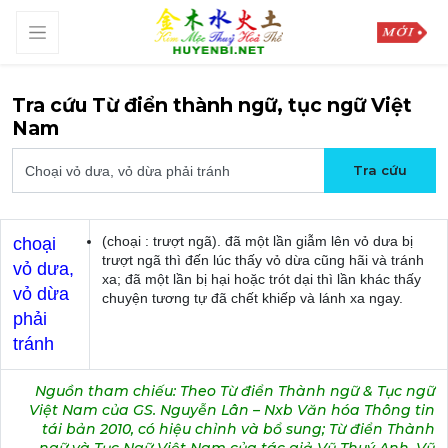
Tra cứu Từ điển thành ngữ, tục ngữ Việt
Nam
(choại : trượt ngã). đã một lần giẫm lên vỏ dưa bị
choại
trượt ngã thì đến lúc thấy vỏ dừa cũng hãi và tránh
vỏ dưa,
xa; đã một lần bị hại hoặc trót dại thì lần khác thấy
vỏ dừa
chuyện tương tự đã chết khiếp và lánh xa ngay.
phải
tránh
Nguồn tham chiếu: Theo Từ điển Thành ngữ & Tục ngữ
Việt Nam của GS. Nguyễn Lân – Nxb Văn hóa Thông tin
tái bản 2010, có hiệu chỉnh và bổ sung; Từ điển Thành