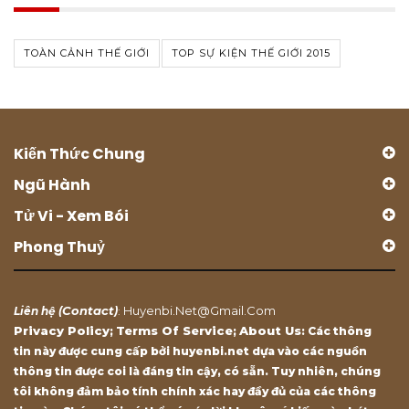
TOÀN CẢNH THẾ GIỚI
TOP SỰ KIỆN THẾ GIỚI 2015
Kiến Thức Chung
Ngũ Hành
Tử Vi - Xem Bói
Phong Thuỷ
Contact
Huyenbi.net@gmail.com
Liên hệ (
)
:
Privacy Policy
Terms Of Service
About Us
;
;
: Các thông
tin này được cung cấp bởi huyenbi.net dựa vào các nguồn
thông tin được coi là đáng tin cậy, có sẵn. Tuy nhiên, chúng
tôi không đảm bảo tính chính xác hay đầy đủ của các thông