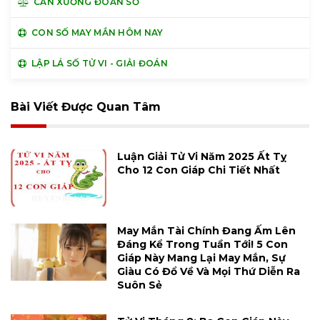
CÂN XƯƠNG ĐOÁN SỐ
CON SỐ MAY MẮN HÔM NAY
LẬP LÁ SỐ TỬ VI - GIẢI ĐOÁN
Bài Viết Được Quan Tâm
Luận Giải Tử Vi Năm 2025 Ất Tỵ
Cho 12 Con Giáp Chi Tiết Nhất
May Mắn Tài Chính Đang Ấm Lên
Đáng Kể Trong Tuần Tới! 5 Con
Giáp Này Mang Lại May Mắn, Sự
Giàu Có Đổ Về Và Mọi Thứ Diễn Ra
Suôn Sẻ