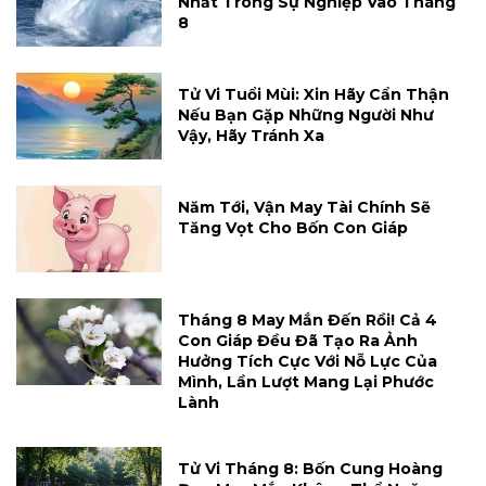
Nhất Trong Sự Nghiệp Vào Tháng
8
Tử Vi Tuổi Mùi: Xin Hãy Cẩn Thận
Nếu Bạn Gặp Những Người Như
Vậy, Hãy Tránh Xa
Năm Tới, Vận May Tài Chính Sẽ
Tăng Vọt Cho Bốn Con Giáp
Tháng 8 May Mắn Đến Rồi! Cả 4
Con Giáp Đều Đã Tạo Ra Ảnh
Hưởng Tích Cực Với Nỗ Lực Của
Mình, Lần Lượt Mang Lại Phước
Lành
Tử Vi Tháng 8: Bốn Cung Hoàng