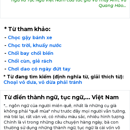
ngữ và Tục Ngữ Việt Nam của tác giả Vũ Thuý Anh, Vũ
Quang Hào…
* Từ tham khảo:
-
Chọc gậy bánh xe
-
Chọc trời, khuấy nước
-
Chối bay chối biến
-
Chổi cùn, giẻ rách
-
Chơi dao có ngày đứt tay
* Từ đang tìm kiếm (định nghĩa từ, giải thích từ):
Choại vỏ dưa, vỏ dừa phải tránh
Từ điển thành ngữ, tục ngữ,... Việt Nam
"... ngôn ngữ của người miền quê, nhất là những cụ già
không phải "quê mùa" như trước đây mọi người vẫn tưởng,
mà trái lại, rất văn vẻ, có nhiều màu sắc, nhiều hình tượng.
Chính là vì trong những câu chuyện hàng ngày, bà con
thường sử dụng những thành ngữ, tục ngữ là cái vốn vô