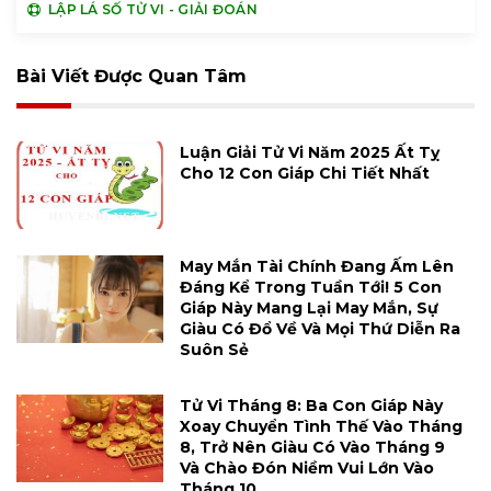
LẬP LÁ SỐ TỬ VI - GIẢI ĐOÁN
Bài Viết Được Quan Tâm
Luận Giải Tử Vi Năm 2025 Ất Tỵ
Cho 12 Con Giáp Chi Tiết Nhất
May Mắn Tài Chính Đang Ấm Lên
Đáng Kể Trong Tuần Tới! 5 Con
Giáp Này Mang Lại May Mắn, Sự
Giàu Có Đổ Về Và Mọi Thứ Diễn Ra
Suôn Sẻ
Tử Vi Tháng 8: Ba Con Giáp Này
Xoay Chuyển Tình Thế Vào Tháng
8, Trở Nên Giàu Có Vào Tháng 9
Và Chào Đón Niềm Vui Lớn Vào
Tháng 10