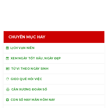
CHUYÊN MỤC HAY
LỊCH VẠN NIÊN
XEM NGÀY TỐT XẤU, NGÀY ĐẸP
TỬ VI THEO NGÀY SINH
GIEO QUẺ HỎI VIỆC
CÂN XƯƠNG ĐOÁN SỐ
CON SỐ MAY MẮN HÔM NAY