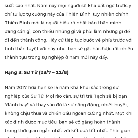
suất cao nhất. Năm nay mọi người sẽ khá bất ngờ trước ý
chí tự lực tự cường này của Thiên Bình, tuy nhiên chính
Thiên Bình mới là người hiểu rõ nhất bản thân mình
đang cần gì, còn thiếu những gì và phải làm những gì để
đi đến thành công. Hãy cứ tiếp tục bước về phía trước với
tinh thần tuyệt vời này nhé, bạn sẽ gặt hái được rất nhiều
thành tựu trong sự nghiệp ở năm mới này đấy.
Hạng 3: Sư Tử (23/7 – 22/8)
Năm 2017
hứa hẹn sẽ là năm khá khởi sắc trong sự
nghiệp của Sư Tử. Mọi rào cản, sự trì trệ, ì ạch sẽ bị bạn
"đánh bay" và thay vào đó là sự năng động, nhiệt huyết,
không chịu thua và chiến đấu ngoan cường nhất. Một khi
xác định được mục tiêu, bạn sẽ cố gắng hoàn thành
trong thời gian ngắn nhất với kết quả tốt nhất. Thời gian