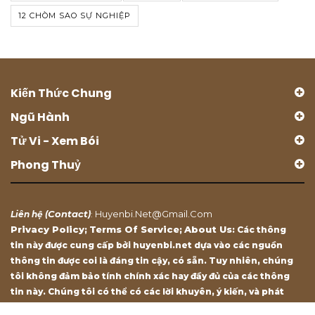
12 CHÒM SAO SỰ NGHIỆP
Kiến Thức Chung
Ngũ Hành
Tử Vi - Xem Bói
Phong Thuỷ
Contact
Huyenbi.net@gmail.com
Liên hệ (
)
:
Privacy Policy
Terms Of Service
About Us
;
;
: Các thông
tin này được cung cấp bởi huyenbi.net dựa vào các nguồn
thông tin được coi là đáng tin cậy, có sẵn. Tuy nhiên, chúng
tôi không đảm bảo tính chính xác hay đầy đủ của các thông
tin này. Chúng tôi có thể có các lời khuyên, ý kiến, và phát
biểu chỉ mang tính chất tham khảo.