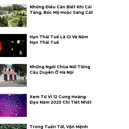
Những Điều Cần Biết Khi Cải
Táng, Bốc Mộ Hoặc Sang Cát
Hạn Thái Tuế Là Gì Và Năm
Hạn Thái Tuế
Những Ngôi Chùa Nổi Tiếng
Cầu Duyên Ở Hà Nội
Xem Tử Vi 12 Cung Hoàng
Đạo Năm 2025 Chi Tiết Nhất
Trong Tuần Tới, Vận Mệnh