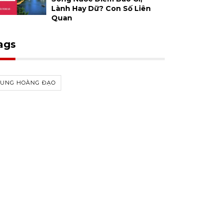
Lành Hay Dữ? Con Số Liên
Quan
ags
CUNG HOÀNG ĐẠO