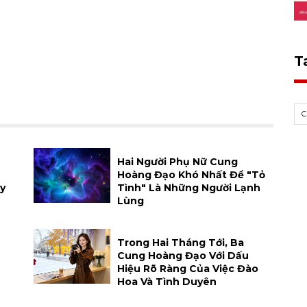
T
Hai Người Phụ Nữ Cung
Hoàng Đạo Khó Nhất Để "tỏ
y
Tình" Là Những Người Lạnh
Lùng
Trong Hai Tháng Tới, Ba
Cung Hoàng Đạo Với Dấu
Hiệu Rõ Ràng Của Việc Đào
Hoa Và Tình Duyên