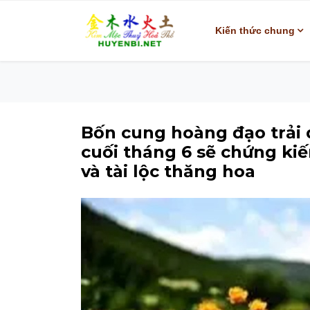
Kiến thức chung
Bốn cung hoàng đạo trải 
cuối tháng 6 sẽ chứng ki
và tài lộc thăng hoa