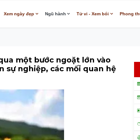
Xem ngày đẹp
Ngũ hành
Tử vi - Xem bói
Phong th
qua một bước ngoặt lớn vào
ến sự nghiệp, các mối quan hệ