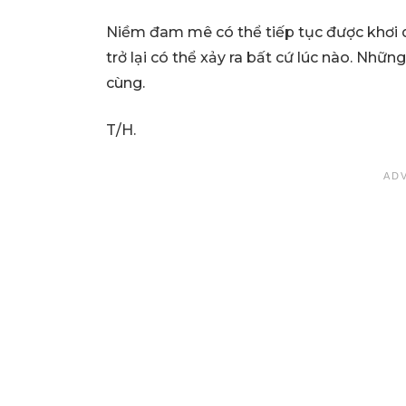
Niềm đam mê có thể tiếp tục được khơi dậ
trở lại có thể xảy ra bất cứ lúc nào. Nhữ
cùng.
T/H.