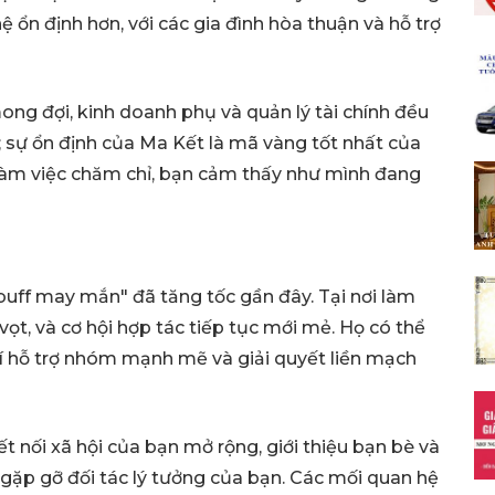
ệ ổn định hơn, với các gia đình hòa thuận và hỗ trợ
mong đợi, kinh doanh phụ và quản lý tài chính đều
c; sự ổn định của Ma Kết là mã vàng tốt nhất của
làm việc chăm chỉ, bạn cảm thấy như mình đang
buff may mắn" đã tăng tốc gần đây. Tại nơi làm
vọt, và cơ hội hợp tác tiếp tục mới mẻ. Họ có thể
hí hỗ trợ nhóm mạnh mẽ và giải quyết liền mạch
t nối xã hội của bạn mở rộng, giới thiệu bạn bè và
 gặp gỡ đối tác lý tưởng của bạn. Các mối quan hệ