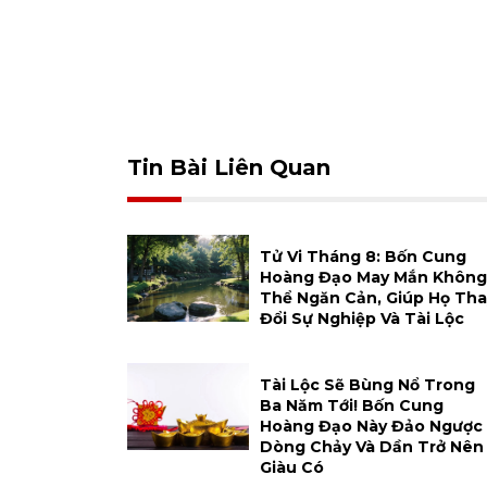
Tin Bài Liên Quan
Tử Vi Tháng 8: Bốn Cung
Hoàng Đạo May Mắn Không
Thể Ngăn Cản, Giúp Họ Tha
Đổi Sự Nghiệp Và Tài Lộc
Tài Lộc Sẽ Bùng Nổ Trong
Ba Năm Tới! Bốn Cung
Hoàng Đạo Này Đảo Ngược
Dòng Chảy Và Dần Trở Nên
Giàu Có