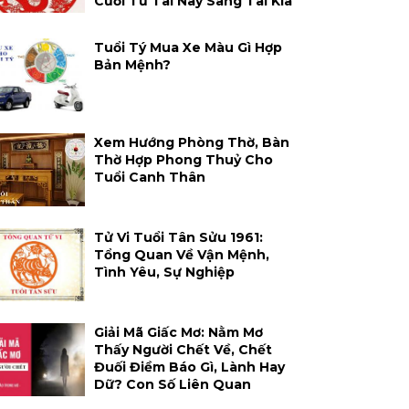
Cười Từ Tai Này Sang Tai Kia
Tuổi Tý Mua Xe Màu Gì Hợp
Bản Mệnh?
Xem Hướng Phòng Thờ, Bàn
Thờ Hợp Phong Thuỷ Cho
Tuổi Canh Thân
Tử Vi Tuổi Tân Sửu 1961:
Tổng Quan Về Vận Mệnh,
Tình Yêu, Sự Nghiệp
Giải Mã Giấc Mơ: Nằm Mơ
Thấy Người Chết Về, Chết
Đuối Điềm Báo Gì, Lành Hay
Dữ? Con Số Liên Quan