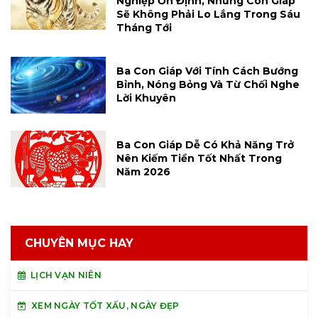
Nghiệp Ổn Định, Những Con Giáp
Sẽ Không Phải Lo Lắng Trong Sáu
Tháng Tới
Ba Con Giáp Với Tính Cách Bướng
Bỉnh, Nóng Bỏng Và Từ Chối Nghe
Lời Khuyên
Ba Con Giáp Dễ Có Khả Năng Trở
Nên Kiếm Tiền Tốt Nhất Trong
Năm 2026
CHUYÊN MỤC HAY
LỊCH VẠN NIÊN
XEM NGÀY TỐT XẤU, NGÀY ĐẸP