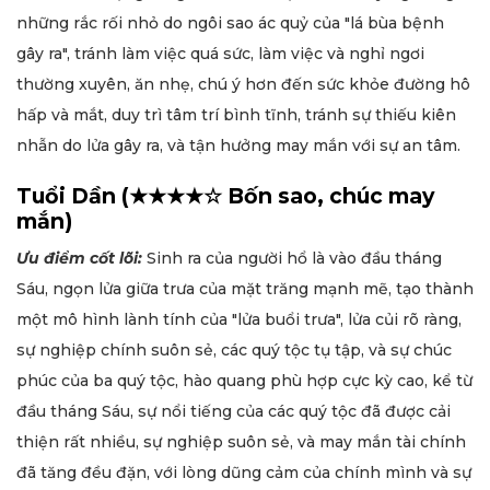
những rắc rối nhỏ do ngôi sao ác quỷ của "lá bùa bệnh
gây ra", tránh làm việc quá sức, làm việc và nghỉ ngơi
thường xuyên, ăn nhẹ, chú ý hơn đến sức khỏe đường hô
hấp và mắt, duy trì tâm trí bình tĩnh, tránh sự thiếu kiên
nhẫn do lửa gây ra, và tận hưởng may mắn với sự an tâm.
Tuổi Dần (★★★★☆ Bốn sao, chúc may
mắn)
Ưu điểm cốt lõi:
Sinh ra của người hổ là vào đầu tháng
Sáu, ngọn lửa giữa trưa của mặt trăng mạnh mẽ, tạo thành
một mô hình lành tính của "lửa buổi trưa", lửa củi rõ ràng,
sự nghiệp chính suôn sẻ, các quý tộc tụ tập, và sự chúc
phúc của ba quý tộc, hào quang phù hợp cực kỳ cao, kể từ
đầu tháng Sáu, sự nổi tiếng của các quý tộc đã được cải
thiện rất nhiều, sự nghiệp suôn sẻ, và may mắn tài chính
đã tăng đều đặn, với lòng dũng cảm của chính mình và sự