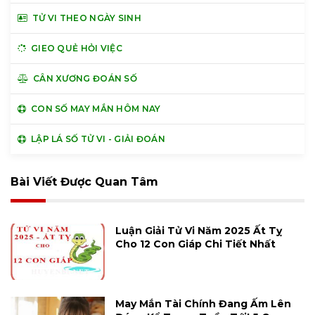
TỬ VI THEO NGÀY SINH
GIEO QUẺ HỎI VIỆC
CÂN XƯƠNG ĐOÁN SỐ
CON SỐ MAY MẮN HÔM NAY
LẬP LÁ SỐ TỬ VI - GIẢI ĐOÁN
Bài Viết Được Quan Tâm
Luận Giải Tử Vi Năm 2025 Ất Tỵ
Cho 12 Con Giáp Chi Tiết Nhất
May Mắn Tài Chính Đang Ấm Lên