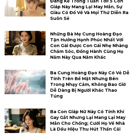
Đáng Kể Trong Tuần Tới! 5 Con
Giáp Này Mang Lại May Mắn, Sự
Giàu Có Đổ Về Và Mọi Thứ Diễn Ra
Suôn Sẻ
Những Bà Mẹ Cung Hoàng Đạo
Tận Hưởng Hạnh Phúc Nhất Với
Con Gái Được Con Gái Nhẹ Nhàng
Chăm Sóc, Đồng Hành Cùng Họ
Năm Này Qua Năm Khác
Ba Cung Hoàng Đạo Này Có Vẻ Dễ
Tính Trên Bề Mặt Nhưng Bên
Trong Nhạy Cảm, Không Bao Giờ
Dễ Dàng Bị Người Khác Thao
Túng
Ba Con Giáp Nữ Này Có Tính Khí
Gay Gắt Nhưng Lại Mang Lại May
Mắn Cho Chồng; Cưới Họ Về Nhà
Là Dấu Hiệu Thu Hút Thần Cải