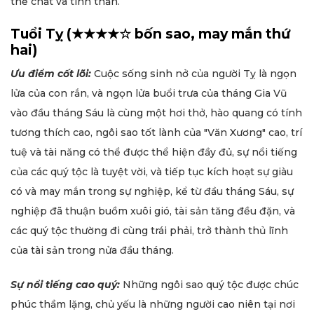
thể chất và tinh thần.
Tuổi Tỵ (★★★★☆ bốn sao, may mắn thứ
hai)
Ưu điểm cốt lõi:
Cuộc sống sinh nở của người Tỵ là ngọn
lửa của con rắn, và ngọn lửa buổi trưa của tháng Gia Vũ
vào đầu tháng Sáu là cùng một hơi thở, hào quang có tính
tương thích cao, ngôi sao tốt lành của "Văn Xương" cao, trí
tuệ và tài năng có thể được thể hiện đầy đủ, sự nổi tiếng
của các quý tộc là tuyệt vời, và tiếp tục kích hoạt sự giàu
có và may mắn trong sự nghiệp, kể từ đầu tháng Sáu, sự
nghiệp đã thuận buồm xuôi gió, tài sản tăng đều đặn, và
các quý tộc thường đi cùng trái phải, trở thành thủ lĩnh
của tài sản trong nửa đầu tháng.
Sự nổi tiếng cao quý:
Những ngôi sao quý tộc được chúc
phúc thầm lặng, chủ yếu là những người cao niên tại nơi