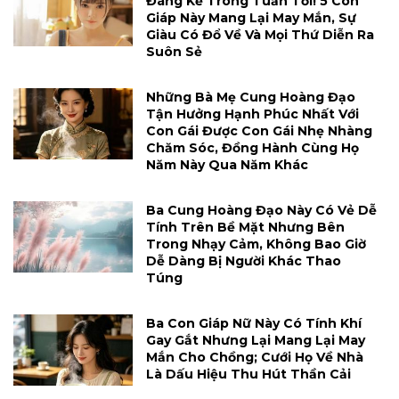
Đáng Kể Trong Tuần Tới! 5 Con
Giáp Này Mang Lại May Mắn, Sự
Giàu Có Đổ Về Và Mọi Thứ Diễn Ra
Suôn Sẻ
Những Bà Mẹ Cung Hoàng Đạo
Tận Hưởng Hạnh Phúc Nhất Với
Con Gái Được Con Gái Nhẹ Nhàng
Chăm Sóc, Đồng Hành Cùng Họ
Năm Này Qua Năm Khác
Ba Cung Hoàng Đạo Này Có Vẻ Dễ
Tính Trên Bề Mặt Nhưng Bên
Trong Nhạy Cảm, Không Bao Giờ
Dễ Dàng Bị Người Khác Thao
Túng
Ba Con Giáp Nữ Này Có Tính Khí
Gay Gắt Nhưng Lại Mang Lại May
Mắn Cho Chồng; Cưới Họ Về Nhà
Là Dấu Hiệu Thu Hút Thần Cải