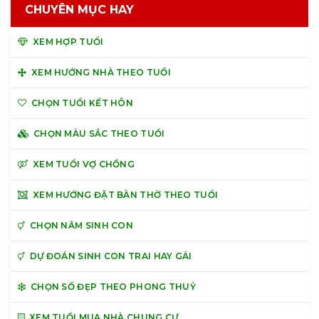
CHUYÊN MỤC HAY
XEM HỢP TUỔI
XEM HƯỚNG NHÀ THEO TUỔI
CHỌN TUỔI KẾT HÔN
CHỌN MÀU SẮC THEO TUỔI
XEM TUỔI VỢ CHỒNG
XEM HƯỚNG ĐẶT BÀN THỜ THEO TUỔI
CHỌN NĂM SINH CON
DỰ ĐOÁN SINH CON TRAI HAY GÁI
CHỌN SỐ ĐẸP THEO PHONG THUỶ
XEM TUỔI MUA NHÀ CHUNG CƯ