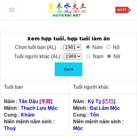
Xem hợp tuổi, hợp tuổi làm ăn
Chọn tuổi bạn (AL) :
Nam
Nữ
Tuổi người khác (AL) :
Nam
Nữ
Xem
Tuổi bạn
Tuổi người khác
Năm :
Tân Dậu
[
辛酉
]
Năm :
Kỷ Tỵ
[
己巳
]
Mệnh :
Thạch Lựu Mộc
Mệnh :
Đại Lâm Mộc
Cung :
Khảm
Cung :
Tốn
Niên mệnh năm sinh :
Niên mệnh năm sinh :
Thuỷ
Mộc