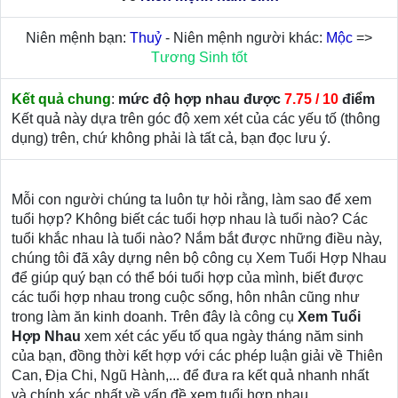
Niên mệnh bạn:
Thuỷ
- Niên mệnh người khác:
Mộc
=>
Tương Sinh tốt
Kết quả chung
:
mức độ hợp nhau được
7.75 / 10
điểm
Kết quả này dựa trên góc độ xem xét của các yếu tố (thông
dụng) trên, chứ không phải là tất cả, bạn đọc lưu ý.
Mỗi con người chúng ta luôn tự hỏi rằng, làm sao để xem
tuổi hợp? Không biết các tuổi hợp nhau là tuổi nào? Các
tuổi khắc nhau là tuổi nào? Nắm bắt được những điều này,
chúng tôi đã xây dựng nên bộ công cụ Xem Tuổi Hợp Nhau
để giúp quý bạn có thể bói tuổi hợp của mình, biết được
các tuổi hợp nhau trong cuộc sống, hôn nhân cũng như
trong làm ăn kinh doanh. Trên đây là công cụ
Xem Tuổi
Hợp Nhau
xem xét các yếu tố qua ngày tháng năm sinh
của bạn, đồng thời kết hợp với các phép luận giải về Thiên
Can, Địa Chi, Ngũ Hành,... để đưa ra kết quả nhanh nhất
và chính xác nhất về vấn đề xem tuổi hợp nhau.