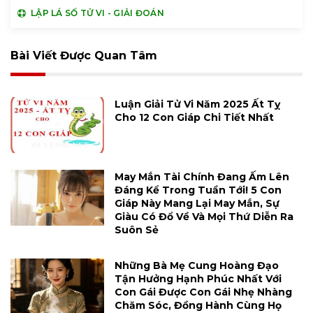
LẬP LÁ SỐ TỬ VI - GIẢI ĐOÁN
Bài Viết Được Quan Tâm
Luận Giải Tử Vi Năm 2025 Ất Tỵ
Cho 12 Con Giáp Chi Tiết Nhất
May Mắn Tài Chính Đang Ấm Lên
Đáng Kể Trong Tuần Tới! 5 Con
Giáp Này Mang Lại May Mắn, Sự
Giàu Có Đổ Về Và Mọi Thứ Diễn Ra
Suôn Sẻ
Những Bà Mẹ Cung Hoàng Đạo
Tận Hưởng Hạnh Phúc Nhất Với
Con Gái Được Con Gái Nhẹ Nhàng
Chăm Sóc, Đồng Hành Cùng Họ