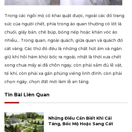
Trong các ngôi mộ cổ khai quật được, ngoài các đồ trang
sức của người chết, phía trong áo quan thường có lót lá
chuối, giấy bản, chè búp, bỏng nếp hoặc khăn vóc áo
nhiễu... Trong quan, ngoài quách, giữa quan và quách đổ
cát vàng. Các thứ đó đều là những chất hút ẩm và ngăn
giữ khí hôi hám khỏi bốc ra ngoài, nhất là thời xưa chết
xong chưa mấy ai đã chôn ngay, còn phải sắm đủ lễ vật,
tế khí, còn phải xa gần phúng viếng linh đình, còn phải
chọn ngày, chọn đất mới làm lễ an táng.
Tin Bài Liên Quan
Những Điều Cần Biết Khi Cải
Táng, Bốc Mộ Hoặc Sang Cát