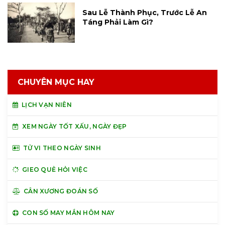
Sau Lễ Thành Phục, Trước Lễ An
Táng Phải Làm Gì?
CHUYÊN MỤC HAY
LỊCH VẠN NIÊN
XEM NGÀY TỐT XẤU, NGÀY ĐẸP
TỬ VI THEO NGÀY SINH
GIEO QUẺ HỎI VIỆC
CÂN XƯƠNG ĐOÁN SỐ
CON SỐ MAY MẮN HÔM NAY