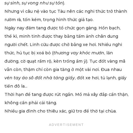
sự sinh, sự vong như sự tồn
).
Nhưng vì câu nệ vào tục Tàu nên các nghi thức trở thành
rườm rà, tốn kém, trọng hình thức giả tạo.
Ngày nay đám tang được tổ chức gọn gàng. Hồn bạch,
thể kì, minh tinh được thay bằng tấm ảnh chân dung
người chết. Linh cữu được chở bằng xe hơi. Nhiều nghi
thức, hủ tục bị xoá bỏ (
thương vay khóc mướn
, lăn
đường, cờ quạt rầm rộ, kèn trống ầm ỹ). Tục đốt vàng mã
vẫn còn, thậm chí còn gia tăng ở một vài nơi. Đua nhau
vén tay áo sô đốt nhà táng giấy
, đốt xe hơi, tủ lạnh, giấy
tiền đô la...
Thời hạn để tang được rút ngắn. Mồ mả xây đắp cẩn thận,
không cần phải cải táng.
Nhiều gia đình cho thiêu xác, giữ tro để thờ tại chùa.