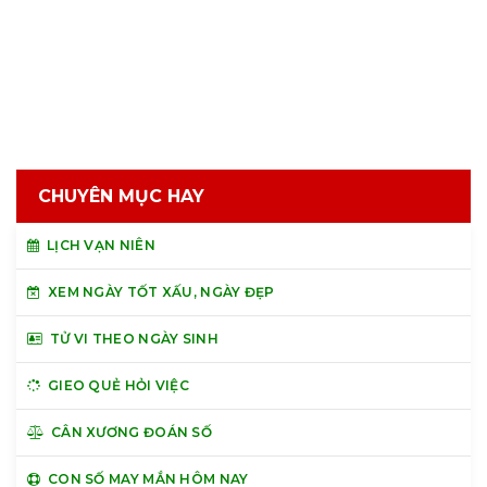
CHUYÊN MỤC HAY
LỊCH VẠN NIÊN
XEM NGÀY TỐT XẤU, NGÀY ĐẸP
TỬ VI THEO NGÀY SINH
GIEO QUẺ HỎI VIỆC
CÂN XƯƠNG ĐOÁN SỐ
CON SỐ MAY MẮN HÔM NAY