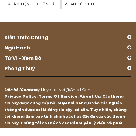
KHÂM LIỆM
CHÔN CẤT
PHAN KẾ BÍNH
Kiến Thức Chung
Ngũ Hành
Tử Vi - Xem Bói
Phong Thuỷ
Contact
Huyenbi.net@gmail.com
Liên hệ (
)
:
Privacy Policy
Terms Of Service
About Us
;
;
: Các thông
tin này được cung cấp bởi huyenbi.net dựa vào các nguồn
thông tin được coi là đáng tin cậy, có sẵn. Tuy nhiên, chúng
tôi không đảm bảo tính chính xác hay đầy đủ của các thông
tin này. Chúng tôi có thể có các lời khuyên, ý kiến, và phát
biểu chỉ mang tính chất tham khảo.