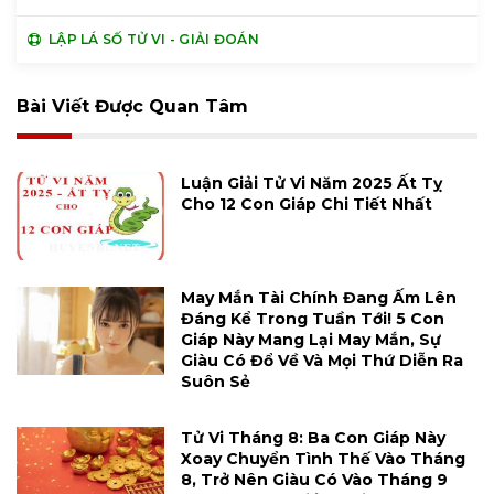
LẬP LÁ SỐ TỬ VI - GIẢI ĐOÁN
Bài Viết Được Quan Tâm
Luận Giải Tử Vi Năm 2025 Ất Tỵ
Cho 12 Con Giáp Chi Tiết Nhất
May Mắn Tài Chính Đang Ấm Lên
Đáng Kể Trong Tuần Tới! 5 Con
Giáp Này Mang Lại May Mắn, Sự
Giàu Có Đổ Về Và Mọi Thứ Diễn Ra
Suôn Sẻ
Tử Vi Tháng 8: Ba Con Giáp Này
Xoay Chuyển Tình Thế Vào Tháng
8, Trở Nên Giàu Có Vào Tháng 9