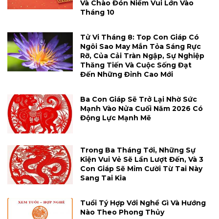
Và Chào Đón Niềm Vui Lớn Vào
Tháng 10
Tử Vi Tháng 8: Top Con Giáp Có
Ngôi Sao May Mắn Tỏa Sáng Rực
Rỡ, Của Cải Tràn Ngập, Sự Nghiệp
Thăng Tiến Và Cuộc Sống Đạt
Đến Những Đỉnh Cao Mới
Ba Con Giáp Sẽ Trở Lại Nhờ Sức
Mạnh Vào Nửa Cuối Năm 2026 Có
Động Lực Mạnh Mẽ
Trong Ba Tháng Tới, Những Sự
Kiện Vui Vẻ Sẽ Lần Lượt Đến, Và 3
Con Giáp Sẽ Mỉm Cười Từ Tai Này
Sang Tai Kia
Tuổi Tý Hợp Với Nghề Gì Và Hướng
Nào Theo Phong Thủy