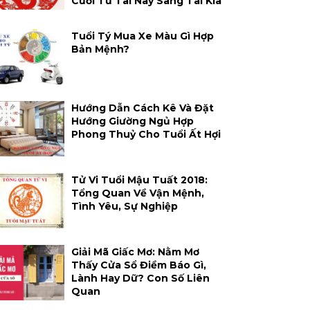
Cười Từ Tai Này Sang Tai Kia
Tuổi Tý Mua Xe Màu Gì Hợp
Bản Mệnh?
Hướng Dẫn Cách Kê Và Đặt
Hướng Giường Ngủ Hợp
Phong Thuỷ Cho Tuổi Ất Hợi
Tử Vi Tuổi Mậu Tuất 2018:
Tổng Quan Về Vận Mệnh,
Tình Yêu, Sự Nghiệp
Giải Mã Giấc Mơ: Nằm Mơ
Thấy Cửa Sổ Điềm Báo Gì,
Lành Hay Dữ? Con Số Liên
Quan