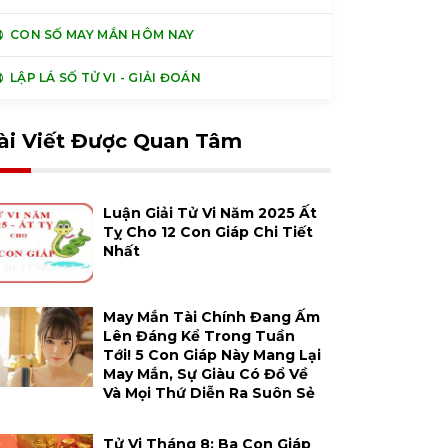
CON SỐ MAY MẮN HÔM NAY
LẬP LÁ SỐ TỬ VI - GIẢI ĐOÁN
ài Viết Được Quan Tâm
Luận Giải Tử Vi Năm 2025 Ất
Tỵ Cho 12 Con Giáp Chi Tiết
Nhất
May Mắn Tài Chính Đang Ấm
Lên Đáng Kể Trong Tuần
Tới! 5 Con Giáp Này Mang Lại
May Mắn, Sự Giàu Có Đổ Về
Và Mọi Thứ Diễn Ra Suôn Sẻ
Tử Vi Tháng 8: Ba Con Giáp