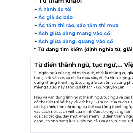
* Từ tham khảo:
-
A hành ác tỏi
-
Ác giả ác báo
-
Ác tắm thì ráo, sáo tắm thì mưa
-
Ách giữa đàng mang vào cổ
-
Ách giữa đàng, quàng vào cổ
* Từ đang tìm kiếm (định nghĩa từ, giải
Từ điển thành ngữ, tục ngữ,... V
"... ngôn ngữ của người miền quê, nhất là những cụ g
trái lại, rất văn vẻ, có nhiều màu sắc, nhiều hình tượ
dụng những thành ngữ, tục ngữ là cái vốn vô cùng pho
miệng tư đời này sang đời khác." - GS. Nguyễn Lân.
Hiểu và vận dụng linh hoạt thành ngữ, tục ngữ và các t
có thể tiến tới nói hay và viết hay. Sự ra đời của cuố
các bạn hiểu hơn nội dung cụ thể của từng thành ngữ, 
vào cách nói, cách viết của mình được trong sáng hơn,
của các tác giả, đây một Phần mềm Từ điển thành ngữ
dạng, có tính năng lưu lại những câu ca dao, tục ngữ, t