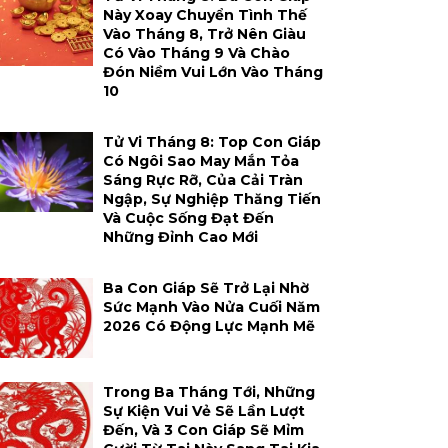
Này Xoay Chuyển Tình Thế
Vào Tháng 8, Trở Nên Giàu
Có Vào Tháng 9 Và Chào
Đón Niềm Vui Lớn Vào Tháng
10
Tử Vi Tháng 8: Top Con Giáp
Có Ngôi Sao May Mắn Tỏa
Sáng Rực Rỡ, Của Cải Tràn
Ngập, Sự Nghiệp Thăng Tiến
Và Cuộc Sống Đạt Đến
Những Đỉnh Cao Mới
Ba Con Giáp Sẽ Trở Lại Nhờ
Sức Mạnh Vào Nửa Cuối Năm
2026 Có Động Lực Mạnh Mẽ
Trong Ba Tháng Tới, Những
Sự Kiện Vui Vẻ Sẽ Lần Lượt
Đến, Và 3 Con Giáp Sẽ Mỉm