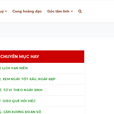
uỷ
Cung hoàng đạo
Góc tâm linh
CHUYÊN MỤC HAY
LỊCH VẠN NIÊN
XEM NGÀY TỐT XẤU, NGÀY ĐẸP
TỬ VI THEO NGÀY SINH
GIEO QUẺ HỎI VIỆC
CÂN XƯƠNG ĐOÁN SỐ