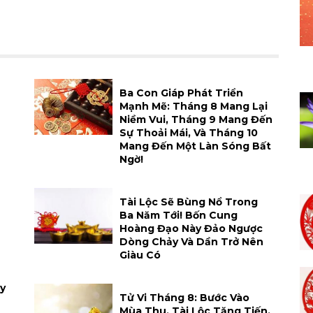
h
Ba Con Giáp Phát Triển
Mạnh Mẽ: Tháng 8 Mang Lại
Niềm Vui, Tháng 9 Mang Đến
Sự Thoải Mái, Và Tháng 10
Mang Đến Một Làn Sóng Bất
Ngờ!
Tài Lộc Sẽ Bùng Nổ Trong
Ba Năm Tới! Bốn Cung
Hoàng Đạo Này Đảo Ngược
Dòng Chảy Và Dần Trở Nên
Giàu Có
y
Tử Vi Tháng 8: Bước Vào
Mùa Thu, Tài Lộc Tăng Tiến,