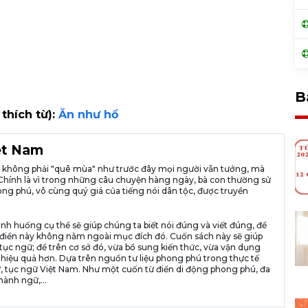
B
 thích từ):
Ăn như hổ
iệt Nam
ià không phải "quê mùa" như trước đây mọi người vẫn tưởng, mà
ng. Chính là vì trong những câu chuyện hàng ngày, bà con thường sử
ng phú, vô cùng quý giá của tiếng nói dân tộc, được truyền
ình huống cụ thể sẽ giúp chúng ta biết nói đúng và viết đúng, để
n từ điển này không nằm ngoài mục đích đó. Cuốn sách này sẽ giúp
tục ngữ; để trên cơ sở đó, vừa bổ sung kiến thức, vừa vận dụng
 hiệu quả hơn. Dựa trên nguồn tư liệu phong phú trong thực tế
, tục ngữ Việt Nam. Như một cuốn từ điển di động phong phú, đa
hành ngữ,...