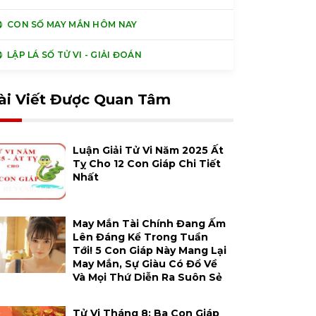
CON SỐ MAY MẮN HÔM NAY
LẬP LÁ SỐ TỬ VI - GIẢI ĐOÁN
ài Viết Được Quan Tâm
Luận Giải Tử Vi Năm 2025 Ất
Tỵ Cho 12 Con Giáp Chi Tiết
Nhất
May Mắn Tài Chính Đang Ấm
Lên Đáng Kể Trong Tuần
Tới! 5 Con Giáp Này Mang Lại
May Mắn, Sự Giàu Có Đổ Về
Và Mọi Thứ Diễn Ra Suôn Sẻ
Tử Vi Tháng 8: Ba Con Giáp