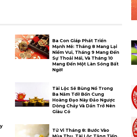
h
Ba Con Giáp Phát Triển
Mạnh Mẽ: Tháng 8 Mang Lại
Niềm Vui, Tháng 9 Mang Đến
Sự Thoải Mái, Và Tháng 10
Mang Đến Một Làn Sóng Bất
Ngờ!
Tài Lộc Sẽ Bùng Nổ Trong
Ba Năm Tới! Bốn Cung
Hoàng Đạo Này Đảo Ngược
Dòng Chảy Và Dần Trở Nên
Giàu Có
y
Tử Vi Tháng 8: Bước Vào
Mùa Thu, Tài Lộc Tăng Tiến,