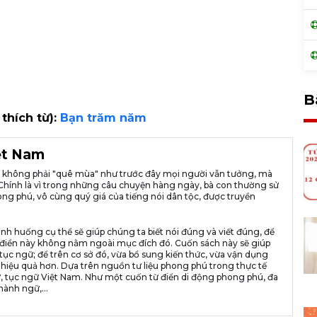
B
 thích từ):
Bạn trăm năm
iệt Nam
ià không phải "quê mùa" như trước đây mọi người vẫn tưởng, mà
ng. Chính là vì trong những câu chuyện hàng ngày, bà con thường sử
ng phú, vô cùng quý giá của tiếng nói dân tộc, được truyền
ình huống cụ thể sẽ giúp chúng ta biết nói đúng và viết đúng, để
n từ điển này không nằm ngoài mục đích đó. Cuốn sách này sẽ giúp
tục ngữ; để trên cơ sở đó, vừa bổ sung kiến thức, vừa vận dụng
 hiệu quả hơn. Dựa trên nguồn tư liệu phong phú trong thực tế
, tục ngữ Việt Nam. Như một cuốn từ điển di động phong phú, đa
hành ngữ,...