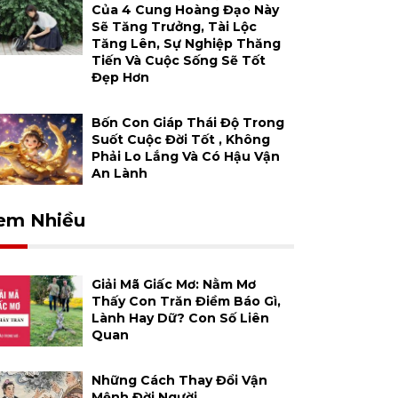
Của 4 Cung Hoàng Đạo Này
Sẽ Tăng Trưởng, Tài Lộc
Tăng Lên, Sự Nghiệp Thăng
Tiến Và Cuộc Sống Sẽ Tốt
Đẹp Hơn
Bốn Con Giáp Thái Độ Trong
Suốt Cuộc Đời Tốt , Không
Phải Lo Lắng Và Có Hậu Vận
An Lành
em Nhiều
Giải Mã Giấc Mơ: Nằm Mơ
Thấy Con Trăn Điềm Báo Gì,
Lành Hay Dữ? Con Số Liên
Quan
Những Cách Thay Đổi Vận
Mệnh Đời Người