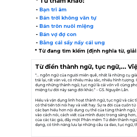
* Từ tham khảo:
-
Bạn tri âm
-
Bán trời không văn tự
-
Bán trôn nuôi miệng
-
Bán vợ đợ con
-
Bằng cái sẩy nẩy cái ung
* Từ đang tìm kiếm (định nghĩa từ, giải
Từ điển thành ngữ, tục ngữ,... V
"... ngôn ngữ của người miền quê, nhất là những cụ g
trái lại, rất văn vẻ, có nhiều màu sắc, nhiều hình tượ
dụng những thành ngữ, tục ngữ là cái vốn vô cùng pho
miệng tư đời này sang đời khác." - GS. Nguyễn Lân.
Hiểu và vận dụng linh hoạt thành ngữ, tục ngữ và các t
có thể tiến tới nói hay và viết hay. Sự ra đời của cuố
các bạn hiểu hơn nội dung cụ thể của từng thành ngữ, 
vào cách nói, cách viết của mình được trong sáng hơn,
của các tác giả, đây một Phần mềm Từ điển thành ngữ
dạng, có tính năng lưu lại những câu ca dao, tục ngữ, t