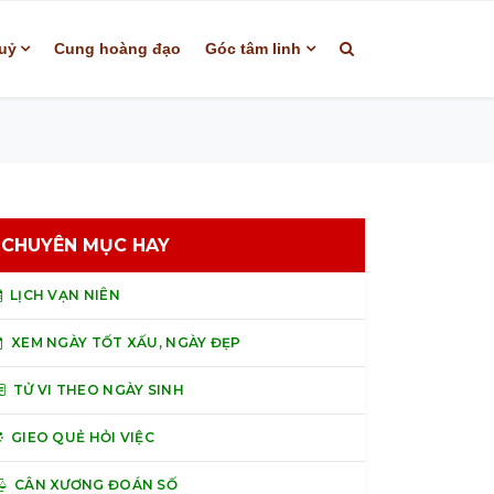
uỷ
Cung hoàng đạo
Góc tâm linh
CHUYÊN MỤC HAY
LỊCH VẠN NIÊN
XEM NGÀY TỐT XẤU, NGÀY ĐẸP
TỬ VI THEO NGÀY SINH
GIEO QUẺ HỎI VIỆC
CÂN XƯƠNG ĐOÁN SỐ