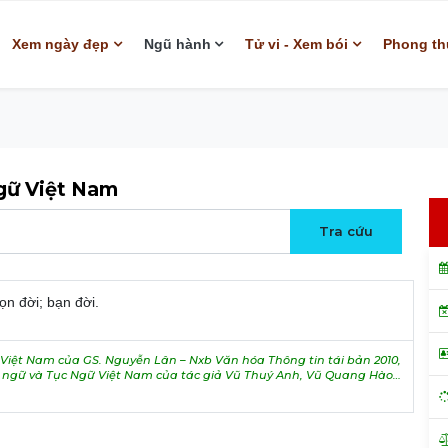
Xem ngày đẹp
Ngũ hành
Tử vi - Xem bói
Phong th
ngữ Việt Nam
ọn đời; bạn đời.
iệt Nam của GS. Nguyễn Lân – Nxb Văn hóa Thông tin tái bản 2010,
h ngữ và Tục Ngữ Việt Nam của tác giả Vũ Thuý Anh, Vũ Quang Hào…