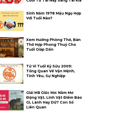
Cười Từ Tai Này Sang Tai Kia
Sinh Năm 1978 Mậu Ngọ Hợp
Với Tuổi Nào?
Xem Hướng Phòng Thờ, Bàn
Thờ Hợp Phong Thuỷ Cho
Tuổi Giáp Dần
Tử Vi Tuổi Kỷ Sửu 2009:
Tổng Quan Về Vận Mệnh,
Tình Yêu, Sự Nghiệp
Giải Mã Giấc Mơ: Nằm Mơ
Động Vật, Linh Vật Điềm Báo
Gì, Lành Hay Dữ? Con Số
Liên Quan