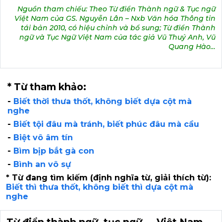
Nguồn tham chiếu: Theo Từ điển Thành ngữ & Tục ngữ
Việt Nam của GS. Nguyễn Lân – Nxb Văn hóa Thông tin
tái bản 2010, có hiệu chỉnh và bổ sung; Từ điển Thành
ngữ và Tục Ngữ Việt Nam của tác giả Vũ Thuý Anh, Vũ
Quang Hào…
* Từ tham khảo:
-
Biết thời thưa thốt, không biết dựa cột mà
nghe
-
Biết tội đâu mà tránh, biết phúc đâu mà cầu
-
Biệt vô âm tín
-
Bìm bịp bắt gà con
-
Bình an vô sự
* Từ đang tìm kiếm (định nghĩa từ, giải thích từ):
Biết thì thưa thốt, không biết thì dựa cột mà
nghe