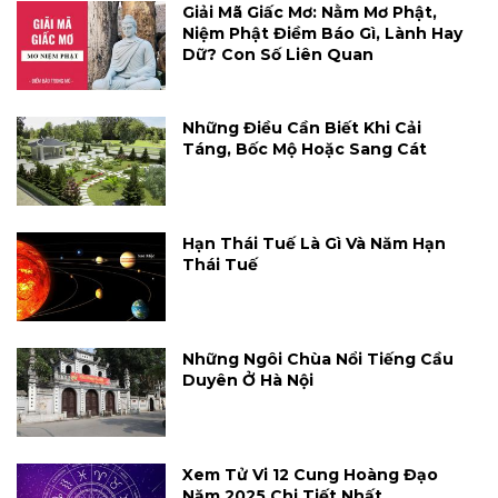
Giải Mã Giấc Mơ: Nằm Mơ Phật,
Niệm Phật Điềm Báo Gì, Lành Hay
Dữ? Con Số Liên Quan
Những Điều Cần Biết Khi Cải
Táng, Bốc Mộ Hoặc Sang Cát
Hạn Thái Tuế Là Gì Và Năm Hạn
Thái Tuế
Những Ngôi Chùa Nổi Tiếng Cầu
Duyên Ở Hà Nội
Xem Tử Vi 12 Cung Hoàng Đạo
Năm 2025 Chi Tiết Nhất