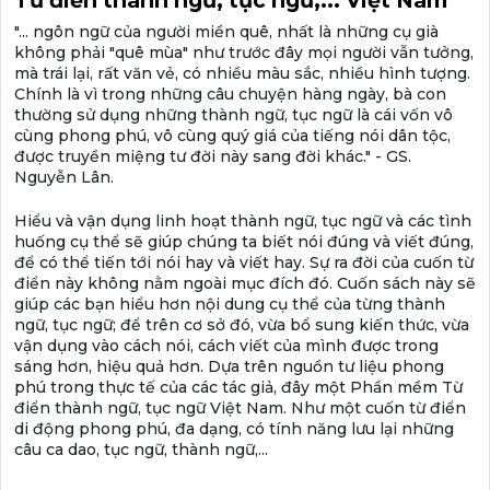
Từ điển thành ngữ, tục ngữ,... Việt Nam
"... ngôn ngữ của người miền quê, nhất là những cụ già
không phải "quê mùa" như trước đây mọi người vẫn tưởng,
mà trái lại, rất văn vẻ, có nhiều màu sắc, nhiều hình tượng.
Chính là vì trong những câu chuyện hàng ngày, bà con
thường sử dụng những thành ngữ, tục ngữ là cái vốn vô
cùng phong phú, vô cùng quý giá của tiếng nói dân tộc,
được truyền miệng tư đời này sang đời khác." - GS.
Nguyễn Lân.
Hiểu và vận dụng linh hoạt thành ngữ, tục ngữ và các tình
huống cụ thể sẽ giúp chúng ta biết nói đúng và viết đúng,
để có thể tiến tới nói hay và viết hay. Sự ra đời của cuốn từ
điển này không nằm ngoài mục đích đó. Cuốn sách này sẽ
giúp các bạn hiểu hơn nội dung cụ thể của từng thành
ngữ, tục ngữ; để trên cơ sở đó, vừa bổ sung kiến thức, vừa
vận dụng vào cách nói, cách viết của mình được trong
sáng hơn, hiệu quả hơn. Dựa trên nguồn tư liệu phong
phú trong thực tế của các tác giả, đây một Phần mềm Từ
điển thành ngữ, tục ngữ Việt Nam. Như một cuốn từ điển
di động phong phú, đa dạng, có tính năng lưu lại những
câu ca dao, tục ngữ, thành ngữ,...