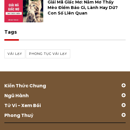
Giải Mã Giấc Mơ: Nằm Mơ Thấy
Mèo Điềm Báo Gì, Lành Hay Dữ?
Con Số Liên Quan
Tags
VÁI LẠY
PHONG TỤC VÁI LẠY
Kiến Thức Chung
Ngũ Hành
Tử Vi - Xem Bói
Phong Thuỷ