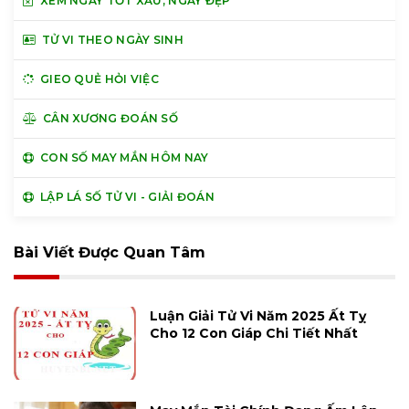
XEM NGÀY TỐT XẤU, NGÀY ĐẸP
TỬ VI THEO NGÀY SINH
GIEO QUẺ HỎI VIỆC
CÂN XƯƠNG ĐOÁN SỐ
CON SỐ MAY MẮN HÔM NAY
LẬP LÁ SỐ TỬ VI - GIẢI ĐOÁN
Bài Viết Được Quan Tâm
Luận Giải Tử Vi Năm 2025 Ất Tỵ
Cho 12 Con Giáp Chi Tiết Nhất