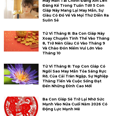
May Mắn Tài Chính Đang Ấm Lên
Đáng Kể Trong Tuần Tới! 5 Con
Giáp Này Mang Lại May Mắn, Sự
Giàu Có Đổ Về Và Mọi Thứ Diễn Ra
Suôn Sẻ
Tử Vi Tháng 8: Ba Con Giáp Này
Xoay Chuyển Tình Thế Vào Tháng
8, Trở Nên Giàu Có Vào Tháng 9
Và Chào Đón Niềm Vui Lớn Vào
Tháng 10
Tử Vi Tháng 8: Top Con Giáp Có
Ngôi Sao May Mắn Tỏa Sáng Rực
Rỡ, Của Cải Tràn Ngập, Sự Nghiệp
Thăng Tiến Và Cuộc Sống Đạt
Đến Những Đỉnh Cao Mới
Ba Con Giáp Sẽ Trở Lại Nhờ Sức
Mạnh Vào Nửa Cuối Năm 2026 Có
Động Lực Mạnh Mẽ