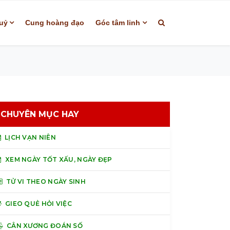
uỷ
Cung hoàng đạo
Góc tâm linh
CHUYÊN MỤC HAY
LỊCH VẠN NIÊN
XEM NGÀY TỐT XẤU, NGÀY ĐẸP
TỬ VI THEO NGÀY SINH
GIEO QUẺ HỎI VIỆC
CÂN XƯƠNG ĐOÁN SỐ