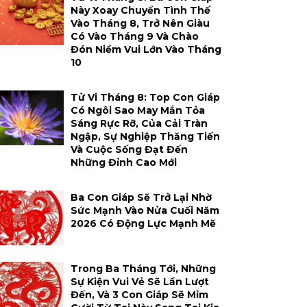
Này Xoay Chuyển Tình Thế
Vào Tháng 8, Trở Nên Giàu
Có Vào Tháng 9 Và Chào
Đón Niềm Vui Lớn Vào Tháng
10
Tử Vi Tháng 8: Top Con Giáp
Có Ngôi Sao May Mắn Tỏa
Sáng Rực Rỡ, Của Cải Tràn
Ngập, Sự Nghiệp Thăng Tiến
Và Cuộc Sống Đạt Đến
Những Đỉnh Cao Mới
Ba Con Giáp Sẽ Trở Lại Nhờ
Sức Mạnh Vào Nửa Cuối Năm
2026 Có Động Lực Mạnh Mẽ
Trong Ba Tháng Tới, Những
Sự Kiện Vui Vẻ Sẽ Lần Lượt
Đến, Và 3 Con Giáp Sẽ Mỉm