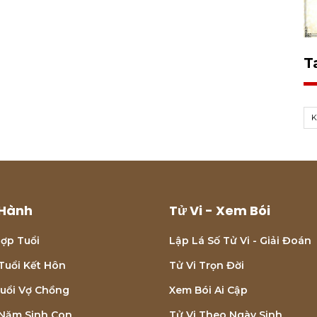
T
K
Hành
Tử Vi - Xem Bói
ợp Tuổi
Lập Lá Số Tử Vi - Giải Đoán
Tuổi Kết Hôn
Tử Vi Trọn Đời
uổi Vợ Chồng
Xem Bói Ai Cập
Năm Sinh Con
Tử Vi Theo Ngày Sinh