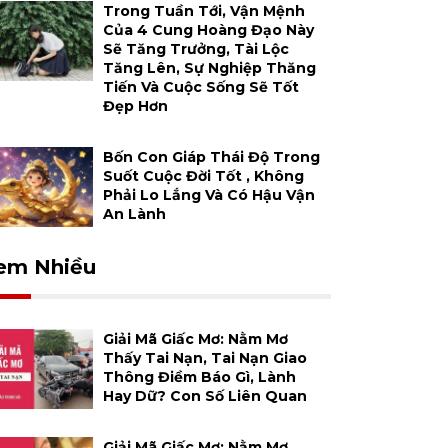
Trong Tuần Tới, Vận Mệnh
Của 4 Cung Hoàng Đạo Này
Sẽ Tăng Trưởng, Tài Lộc
Tăng Lên, Sự Nghiệp Thăng
Tiến Và Cuộc Sống Sẽ Tốt
Đẹp Hơn
Bốn Con Giáp Thái Độ Trong
Suốt Cuộc Đời Tốt , Không
Phải Lo Lắng Và Có Hậu Vận
An Lành
em Nhiều
Giải Mã Giấc Mơ: Nằm Mơ
Thấy Tai Nạn, Tai Nạn Giao
Thông Điềm Báo Gì, Lành
Hay Dữ? Con Số Liên Quan
Giải Mã Giấc Mơ: Nằm Mơ