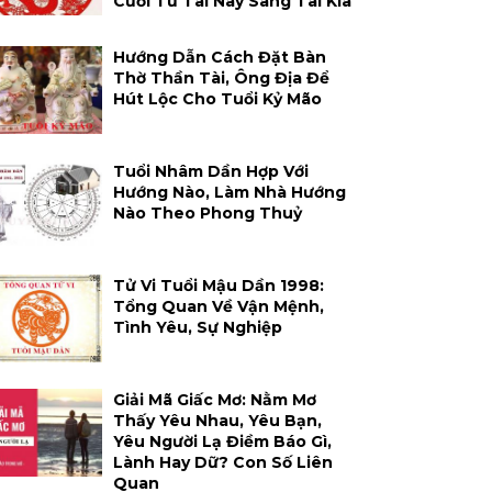
Cười Từ Tai Này Sang Tai Kia
Hướng Dẫn Cách Đặt Bàn
Thờ Thần Tài, Ông Địa Để
Hút Lộc Cho Tuổi Kỷ Mão
Tuổi Nhâm Dần Hợp Với
Hướng Nào, Làm Nhà Hướng
Nào Theo Phong Thuỷ
Tử Vi Tuổi Mậu Dần 1998:
Tổng Quan Về Vận Mệnh,
Tình Yêu, Sự Nghiệp
Giải Mã Giấc Mơ: Nằm Mơ
Thấy Yêu Nhau, Yêu Bạn,
Yêu Người Lạ Điềm Báo Gì,
Lành Hay Dữ? Con Số Liên
Quan