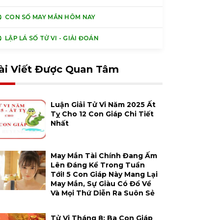
CON SỐ MAY MẮN HÔM NAY
LẬP LÁ SỐ TỬ VI - GIẢI ĐOÁN
ài Viết Được Quan Tâm
Luận Giải Tử Vi Năm 2025 Ất
Tỵ Cho 12 Con Giáp Chi Tiết
Nhất
May Mắn Tài Chính Đang Ấm
Lên Đáng Kể Trong Tuần
Tới! 5 Con Giáp Này Mang Lại
May Mắn, Sự Giàu Có Đổ Về
Và Mọi Thứ Diễn Ra Suôn Sẻ
Tử Vi Tháng 8: Ba Con Giáp