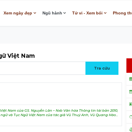
Xem ngày đẹp
Ngũ hành
Tử vi - Xem bói
Phong th
ngữ Việt Nam
.
iệt Nam của GS. Nguyễn Lân – Nxb Văn hóa Thông tin tái bản 2010,
h ngữ và Tục Ngữ Việt Nam của tác giả Vũ Thuý Anh, Vũ Quang Hào…