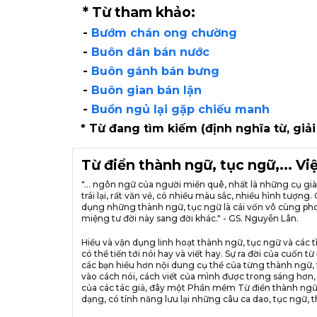
* Từ tham khảo:
-
Bướm chán ong chường
-
Buôn dân bán nước
-
Buôn gánh bán bưng
-
Buôn gian bán lận
-
Buồn ngủ lại gặp chiếu manh
* Từ đang tìm kiếm (định nghĩa từ, giải
Từ điển thành ngữ, tục ngữ,... V
"... ngôn ngữ của người miền quê, nhất là những cụ g
trái lại, rất văn vẻ, có nhiều màu sắc, nhiều hình tượ
dụng những thành ngữ, tục ngữ là cái vốn vô cùng pho
miệng tư đời này sang đời khác." - GS. Nguyễn Lân.
Hiểu và vận dụng linh hoạt thành ngữ, tục ngữ và các t
có thể tiến tới nói hay và viết hay. Sự ra đời của cuố
các bạn hiểu hơn nội dung cụ thể của từng thành ngữ, 
vào cách nói, cách viết của mình được trong sáng hơn,
của các tác giả, đây một Phần mềm Từ điển thành ngữ
dạng, có tính năng lưu lại những câu ca dao, tục ngữ, t