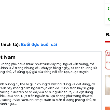
B
 thích từ):
Buổi đực buổi cái
iệt Nam
ià không phải "quê mùa" như trước đây mọi người vẫn tưởng, mà
ng. Chính là vì trong những câu chuyện hàng ngày, bà con thường sử
ng phú, vô cùng quý giá của tiếng nói dân tộc, được truyền
ình huống cụ thể sẽ giúp chúng ta biết nói đúng và viết đúng, để
n từ điển này không nằm ngoài mục đích đó. Cuốn sách này sẽ giúp
tục ngữ; để trên cơ sở đó, vừa bổ sung kiến thức, vừa vận dụng
 hiệu quả hơn. Dựa trên nguồn tư liệu phong phú trong thực tế
, tục ngữ Việt Nam. Như một cuốn từ điển di động phong phú, đa
hành ngữ,...