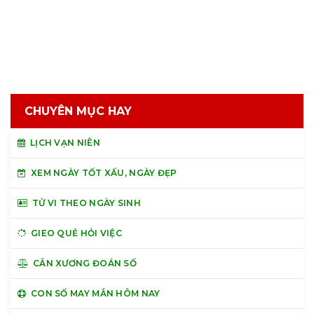
CHUYÊN MỤC HAY
LỊCH VẠN NIÊN
XEM NGÀY TỐT XẤU, NGÀY ĐẸP
TỬ VI THEO NGÀY SINH
GIEO QUẺ HỎI VIỆC
CÂN XƯƠNG ĐOÁN SỐ
CON SỐ MAY MẮN HÔM NAY