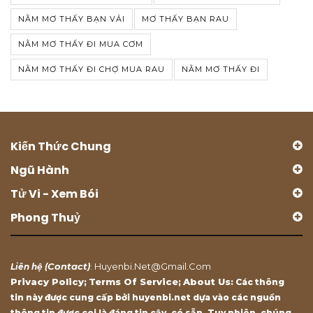
NẰM MƠ THẤY BẠN VẢI
MƠ THẤY BẠN RAU
NẰM MƠ THẤY ĐI MUA CƠM
NẰM MƠ THẤY ĐI CHỢ MUA RAU
NẰM MƠ THẤY ĐI
Kiến Thức Chung
Ngũ Hành
Tử Vi - Xem Bói
Phong Thuỷ
Contact
Huyenbi.net@gmail.com
Liên hệ (
)
:
Privacy Policy
Terms Of Service
About Us
;
;
: Các thông
tin này được cung cấp bởi huyenbi.net dựa vào các nguồn
thông tin được coi là đáng tin cậy, có sẵn. Tuy nhiên, chúng