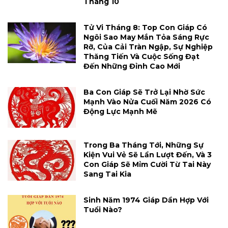
Tháng 10
Tử Vi Tháng 8: Top Con Giáp Có
Ngôi Sao May Mắn Tỏa Sáng Rực
Rỡ, Của Cải Tràn Ngập, Sự Nghiệp
Thăng Tiến Và Cuộc Sống Đạt
Đến Những Đỉnh Cao Mới
Ba Con Giáp Sẽ Trở Lại Nhờ Sức
Mạnh Vào Nửa Cuối Năm 2026 Có
Động Lực Mạnh Mẽ
Trong Ba Tháng Tới, Những Sự
Kiện Vui Vẻ Sẽ Lần Lượt Đến, Và 3
Con Giáp Sẽ Mỉm Cười Từ Tai Này
Sang Tai Kia
Sinh Năm 1974 Giáp Dần Hợp Với
Tuổi Nào?