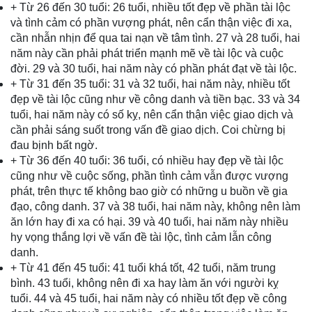
+ Từ 26 đến 30 tuổi: 26 tuổi, nhiều tốt đẹp về phần tài lộc
và tình cảm có phần vượng phát, nên cẩn thận việc đi xa,
cần nhẫn nhịn để qua tai nạn về tâm tình. 27 và 28 tuổi, hai
năm này cần phải phát triển mạnh mẽ về tài lộc và cuộc
đời. 29 và 30 tuổi, hai năm này có phần phát đạt về tài lộc.
+ Từ 31 đến 35 tuổi: 31 và 32 tuổi, hai năm này, nhiều tốt
đẹp về tài lộc cũng như về công danh và tiền bạc. 33 và 34
tuổi, hai năm này có số kỵ, nên cẩn thận việc giao dịch và
cần phải sáng suốt trong vấn đề giao dịch. Coi chừng bị
đau bịnh bất ngờ.
+ Từ 36 đến 40 tuổi: 36 tuổi, có nhiều hay đẹp về tài lộc
cũng như về cuộc sống, phần tình cảm vẫn được vượng
phát, trên thực tế không bao giờ có những u buồn về gia
đạo, công danh. 37 và 38 tuổi, hai năm này, không nên làm
ăn lớn hay đi xa có hại. 39 và 40 tuổi, hai năm này nhiều
hy vọng thắng lợi về vấn đề tài lộc, tình cảm lẫn công
danh.
+ Từ 41 đến 45 tuổi: 41 tuổi khá tốt, 42 tuổi, năm trung
bình. 43 tuổi, không nên đi xa hay làm ăn với người kỵ
tuổi. 44 và 45 tuổi, hai năm này có nhiều tốt đẹp về công