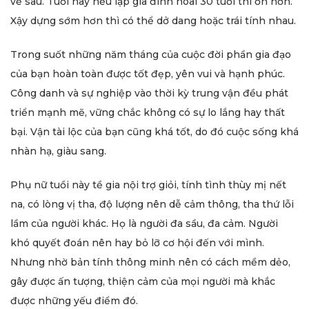
về sau. Tuổi này nếu lập gia đình noài 30 tuổi thì ổn hơn.
Xậy dựng sớm hơn thì có thể dở dang hoặc trái tính nhau.
Trong suốt những năm tháng của cuộc đời phần gia đạo
của bạn hoàn toàn được tốt đẹp, yên vui và hạnh phúc.
Công danh và sự nghiệp vào thời kỳ trung vận đều phát
triển mạnh mẽ, vững chắc không có sự lo lắng hay thất
bại. Vận tài lộc của bạn cũng khá tốt, do đó cuộc sống khá
nhàn hạ, giàu sang.
Phụ nữ tuồi này tề gia nội trợ giỏi, tính tình thùy mị nết
na, có lòng vị tha, độ lượng nên dễ cảm thông, tha thứ lỗi
lầm của người khác. Họ là người đa sầu, đa cảm. Người
khó quyết đoán nên hay bỏ lỡ cơ hội đến với mình.
Nhưng nhờ bản tính thông minh nên có cách mềm dẻo,
gây được ấn tượng, thiện cảm của mọi người mà khắc
được những yếu điểm đó.