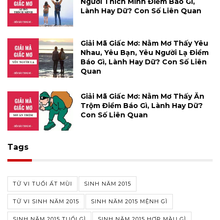
Người Thích Mình Điềm Báo Gì,
Lành Hay Dữ? Con Số Liên Quan
Giải Mã Giấc Mơ: Nằm Mơ Thấy Yêu
Nhau, Yêu Bạn, Yêu Người Lạ Điềm
Báo Gì, Lành Hay Dữ? Con Số Liên
Quan
Giải Mã Giấc Mơ: Nằm Mơ Thấy Ăn
Trộm Điềm Báo Gì, Lành Hay Dữ?
Con Số Liên Quan
Tags
TỬ VI TUỔI ẤT MÙI
SINH NĂM 2015
TỬ VI SINH NĂM 2015
SINH NĂM 2015 MỆNH GÌ
SINH NĂM 2015 TUỔI GÌ
SINH NĂM 2015 HỢP MÀU GÌ