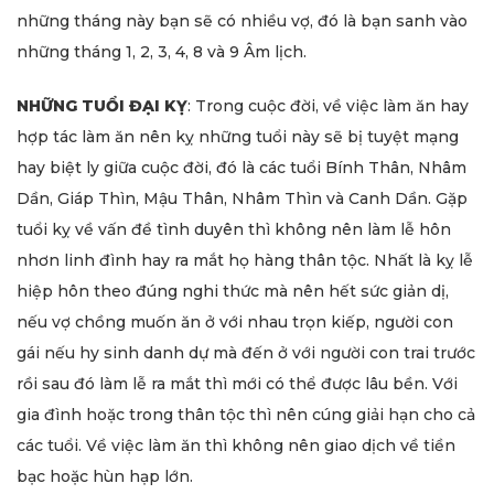
những tháng này bạn sẽ có nhiều vợ, đó là bạn sanh vào
những tháng 1, 2, 3, 4, 8 và 9 Âm lịch.
NHỮNG TUỔI ĐẠI KỴ
: Trong cuộc đời, về việc làm ăn hay
hợp tác làm ăn nên kỵ những tuổi này sẽ bị tuyệt mạng
hay biệt ly giữa cuộc đời, đó là các tuổi Bính Thân, Nhâm
Dần, Giáp Thìn, Mậu Thân, Nhâm Thìn và Canh Dần. Gặp
tuổi kỵ về vấn đề tình duyên thì không nên làm lễ hôn
nhơn linh đình hay ra mắt họ hàng thân tộc. Nhất là kỵ lễ
hiệp hôn theo đúng nghi thức mà nên hết sức giản dị,
nếu vợ chồng muốn ăn ở với nhau trọn kiếp, người con
gái nếu hy sinh danh dự mà đến ở với người con trai trước
rồi sau đó làm lễ ra mắt thì mới có thể được lâu bền. Với
gia đình hoặc trong thân tộc thì nên cúng giải hạn cho cả
các tuổi. Về việc làm ăn thì không nên giao dịch về tiền
bạc hoặc hùn hạp lớn.