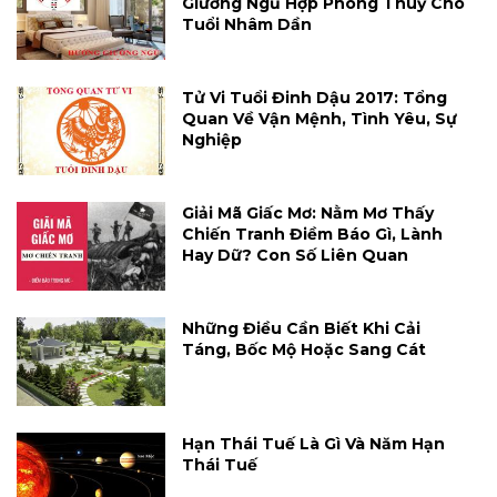
Giường Ngủ Hợp Phong Thuỷ Cho
Tuổi Nhâm Dần
Tử Vi Tuổi Đinh Dậu 2017: Tổng
Quan Về Vận Mệnh, Tình Yêu, Sự
Nghiệp
Giải Mã Giấc Mơ: Nằm Mơ Thấy
Chiến Tranh Điềm Báo Gì, Lành
Hay Dữ? Con Số Liên Quan
Những Điều Cần Biết Khi Cải
Táng, Bốc Mộ Hoặc Sang Cát
Hạn Thái Tuế Là Gì Và Năm Hạn
Thái Tuế