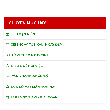
CHUYÊN MỤC HAY
LỊCH VẠN NIÊN
XEM NGÀY TỐT XẤU, NGÀY ĐẸP
TỬ VI THEO NGÀY SINH
GIEO QUẺ HỎI VIỆC
CÂN XƯƠNG ĐOÁN SỐ
CON SỐ MAY MẮN HÔM NAY
LẬP LÁ SỐ TỬ VI - GIẢI ĐOÁN