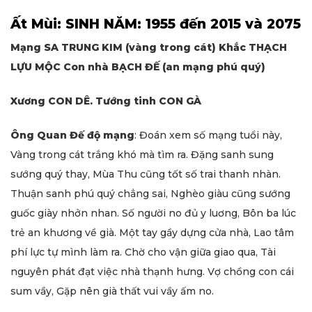
Ất Mùi: SINH NĂM: 1955 đến 2015 và 2075
Mạng SA TRUNG KIM (vàng trong cát) Khắc THẠCH
LỰU MỘC Con nhà BẠCH ĐẾ (an mạng phú quý)
Xương CON DÊ. Tướng tinh CON GÀ
Ông Quan Đế độ mạng
: Đoán xem số mạng tuổi này,
Vàng trong cát trắng khó mà tìm ra. Đặng sanh sung
sướng quý thay, Mùa Thu cũng tốt số trai thanh nhàn.
Thuận sanh phú quý chẳng sai, Nghèo giàu cũng sướng
guốc giày nhởn nhan. Số người no đủ y luơng, Bôn ba lúc
trẻ an khương về già. Một tay gầy dựng cửa nhà, Lao tâm
phí lực tự mình làm ra. Chờ cho vận giữa giao qua, Tài
nguyên phát đạt việc nhà thạnh hưng. Vợ chồng con cái
sum vầy, Gặp nên già thất vui vầy ấm no.