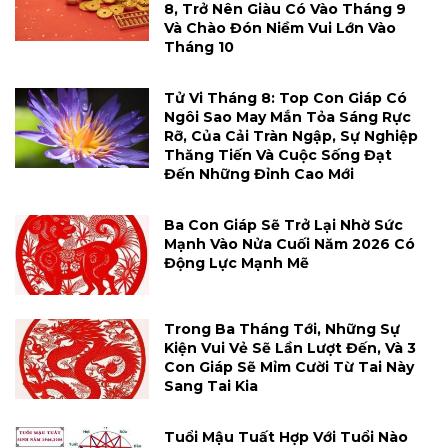
8, Trở Nên Giàu Có Vào Tháng 9
Và Chào Đón Niềm Vui Lớn Vào
Tháng 10
Tử Vi Tháng 8: Top Con Giáp Có
Ngôi Sao May Mắn Tỏa Sáng Rực
Rỡ, Của Cải Tràn Ngập, Sự Nghiệp
Thăng Tiến Và Cuộc Sống Đạt
Đến Những Đỉnh Cao Mới
Ba Con Giáp Sẽ Trở Lại Nhờ Sức
Mạnh Vào Nửa Cuối Năm 2026 Có
Động Lực Mạnh Mẽ
Trong Ba Tháng Tới, Những Sự
Kiện Vui Vẻ Sẽ Lần Lượt Đến, Và 3
Con Giáp Sẽ Mỉm Cười Từ Tai Này
Sang Tai Kia
Tuổi Mậu Tuất Hợp Với Tuổi Nào