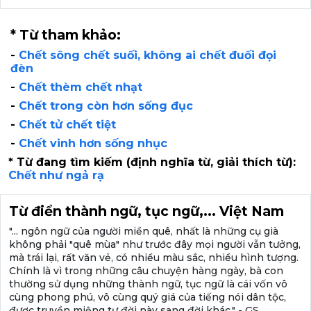
* Từ tham khảo:
-
Chết sông chết suối, không ai chết đuối đọi
đèn
-
Chết thèm chết nhạt
-
Chết trong còn hơn sống đục
-
Chết tử chết tiệt
-
Chết vinh hơn sống nhục
* Từ đang tìm kiếm (định nghĩa từ, giải thích từ):
Chết như ngả rạ
Từ điển thành ngữ, tục ngữ,... Việt Nam
"... ngôn ngữ của người miền quê, nhất là những cụ già
không phải "quê mùa" như trước đây mọi người vẫn tưởng,
mà trái lại, rất văn vẻ, có nhiều màu sắc, nhiều hình tượng.
Chính là vì trong những câu chuyện hàng ngày, bà con
thường sử dụng những thành ngữ, tục ngữ là cái vốn vô
cùng phong phú, vô cùng quý giá của tiếng nói dân tộc,
được truyền miệng tư đời này sang đời khác." - GS.