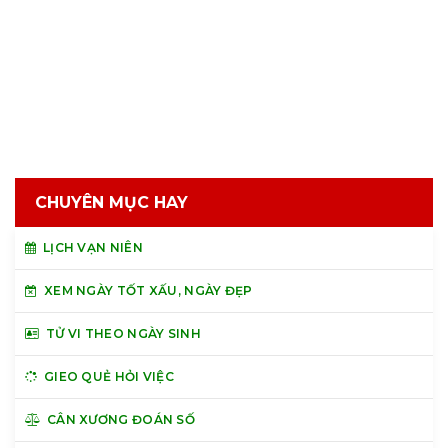
CHUYÊN MỤC HAY
LỊCH VẠN NIÊN
XEM NGÀY TỐT XẤU, NGÀY ĐẸP
TỬ VI THEO NGÀY SINH
GIEO QUẺ HỎI VIỆC
CÂN XƯƠNG ĐOÁN SỐ