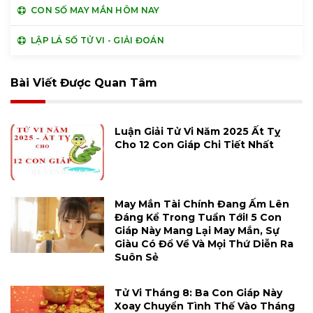
CON SỐ MAY MẮN HÔM NAY
LẬP LÁ SỐ TỬ VI - GIẢI ĐOÁN
Bài Viết Được Quan Tâm
Luận Giải Tử Vi Năm 2025 Ất Tỵ
Cho 12 Con Giáp Chi Tiết Nhất
May Mắn Tài Chính Đang Ấm Lên
Đáng Kể Trong Tuần Tới! 5 Con
Giáp Này Mang Lại May Mắn, Sự
Giàu Có Đổ Về Và Mọi Thứ Diễn Ra
Suôn Sẻ
Tử Vi Tháng 8: Ba Con Giáp Này
Xoay Chuyển Tình Thế Vào Tháng