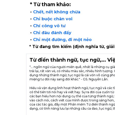
* Từ tham khảo:
-
Chết, nết không chừa
-
Chỉ buộc chân voi
-
Chí công vô tư
-
Chỉ đâu đánh đấy
-
Chỉ một đường, đi một nẻo
* Từ đang tìm kiếm (định nghĩa từ, giải
Từ điển thành ngữ, tục ngữ,... V
"... ngôn ngữ của người miền quê, nhất là những cụ g
trái lại, rất văn vẻ, có nhiều màu sắc, nhiều hình tượ
dụng những thành ngữ, tục ngữ là cái vốn vô cùng pho
miệng tư đời này sang đời khác." - GS. Nguyễn Lân.
Hiểu và vận dụng linh hoạt thành ngữ, tục ngữ và các t
có thể tiến tới nói hay và viết hay. Sự ra đời của cuố
các bạn hiểu hơn nội dung cụ thể của từng thành ngữ, 
vào cách nói, cách viết của mình được trong sáng hơn,
của các tác giả, đây một Phần mềm Từ điển thành ngữ
dạng, có tính năng lưu lại những câu ca dao, tục ngữ, t