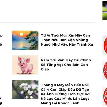
áp
Tử Vi Tuổi Mùi: Xin Hãy Cẩn
Thận Nếu Bạn Gặp Những
ẽ
Người Như Vậy, Hãy Tránh Xa
a
Năm Tới, Vận May Tài Chính
Sẽ Tăng Vọt Cho Bốn Con
Giáp
Tháng 8 May Mắn Đến Rồi!
Cả 4 Con Giáp Đều Đã Tạo
Ra Ảnh Hưởng Tích Cực Với
ã
Nỗ Lực Của Mình, Lần Lượt
g
Mang Lại Phước Lành