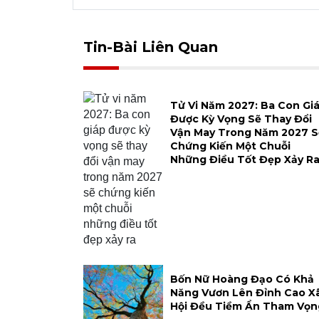
Tin-Bài Liên Quan
Tử Vi Năm 2027: Ba Con Gi
Được Kỳ Vọng Sẽ Thay Đổi
Vận May Trong Năm 2027 S
Chứng Kiến Một Chuỗi
Những Điều Tốt Đẹp Xảy R
Bốn Nữ Hoàng Đạo Có Khả
Năng Vươn Lên Đỉnh Cao X
Hội Đều Tiềm Ẩn Tham Vọn