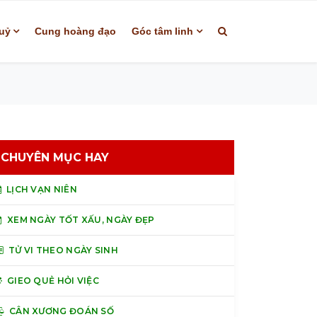
uỷ
Cung hoàng đạo
Góc tâm linh
CHUYÊN MỤC HAY
LỊCH VẠN NIÊN
XEM NGÀY TỐT XẤU, NGÀY ĐẸP
TỬ VI THEO NGÀY SINH
GIEO QUẺ HỎI VIỆC
CÂN XƯƠNG ĐOÁN SỐ