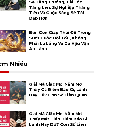
Sẽ Tăng Trưởng, Tài Lộc
Tăng Lên, Sự Nghiệp Thăng
Tiến Và Cuộc Sống Sẽ Tốt
Đẹp Hơn
Bốn Con Giáp Thái Độ Trong
Suốt Cuộc Đời Tốt , Không
Phải Lo Lắng Và Có Hậu Vận
An Lành
em Nhiều
Giải Mã Giấc Mơ: Nằm Mơ
Thấy Cá Điềm Báo Gì, Lành
Hay Dữ? Con Số Liên Quan
Giải Mã Giấc Mơ: Nằm Mơ
Thấy Mất Tiền Điềm Báo Gì,
Lành Hay Dữ? Con Số Liên