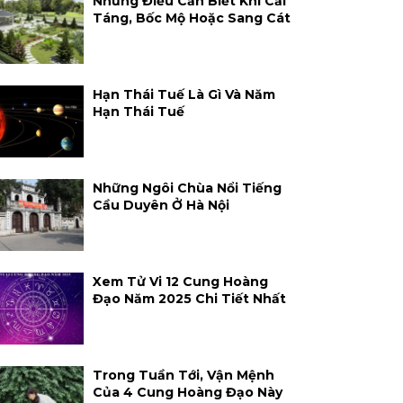
Những Điều Cần Biết Khi Cải
Táng, Bốc Mộ Hoặc Sang Cát
Hạn Thái Tuế Là Gì Và Năm
Hạn Thái Tuế
Những Ngôi Chùa Nổi Tiếng
Cầu Duyên Ở Hà Nội
Xem Tử Vi 12 Cung Hoàng
Đạo Năm 2025 Chi Tiết Nhất
Trong Tuần Tới, Vận Mệnh
Của 4 Cung Hoàng Đạo Này