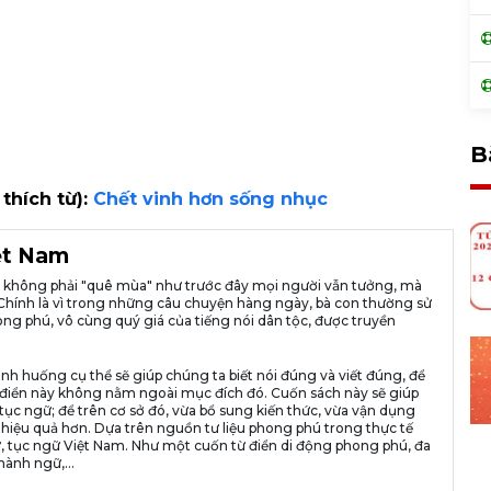
B
 thích từ):
Chết vinh hơn sống nhục
iệt Nam
ià không phải "quê mùa" như trước đây mọi người vẫn tưởng, mà
ng. Chính là vì trong những câu chuyện hàng ngày, bà con thường sử
ng phú, vô cùng quý giá của tiếng nói dân tộc, được truyền
ình huống cụ thể sẽ giúp chúng ta biết nói đúng và viết đúng, để
n từ điển này không nằm ngoài mục đích đó. Cuốn sách này sẽ giúp
tục ngữ; để trên cơ sở đó, vừa bổ sung kiến thức, vừa vận dụng
 hiệu quả hơn. Dựa trên nguồn tư liệu phong phú trong thực tế
, tục ngữ Việt Nam. Như một cuốn từ điển di động phong phú, đa
hành ngữ,...