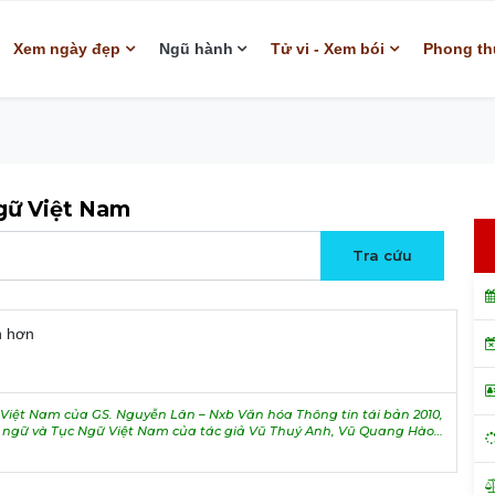
Xem ngày đẹp
Ngũ hành
Tử vi - Xem bói
Phong th
ngữ Việt Nam
n hơn
iệt Nam của GS. Nguyễn Lân – Nxb Văn hóa Thông tin tái bản 2010,
h ngữ và Tục Ngữ Việt Nam của tác giả Vũ Thuý Anh, Vũ Quang Hào…