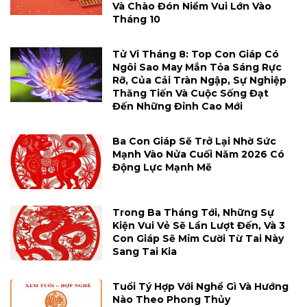
Và Chào Đón Niềm Vui Lớn Vào
Tháng 10
Tử Vi Tháng 8: Top Con Giáp Có
Ngôi Sao May Mắn Tỏa Sáng Rực
Rỡ, Của Cải Tràn Ngập, Sự Nghiệp
Thăng Tiến Và Cuộc Sống Đạt
Đến Những Đỉnh Cao Mới
Ba Con Giáp Sẽ Trở Lại Nhờ Sức
Mạnh Vào Nửa Cuối Năm 2026 Có
Động Lực Mạnh Mẽ
Trong Ba Tháng Tới, Những Sự
Kiện Vui Vẻ Sẽ Lần Lượt Đến, Và 3
Con Giáp Sẽ Mỉm Cười Từ Tai Này
Sang Tai Kia
Tuổi Tý Hợp Với Nghề Gì Và Hướng
Nào Theo Phong Thủy