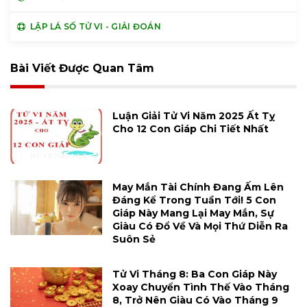
LẬP LÁ SỐ TỬ VI - GIẢI ĐOÁN
Bài Viết Được Quan Tâm
Luận Giải Tử Vi Năm 2025 Ất Tỵ
Cho 12 Con Giáp Chi Tiết Nhất
May Mắn Tài Chính Đang Ấm Lên
Đáng Kể Trong Tuần Tới! 5 Con
Giáp Này Mang Lại May Mắn, Sự
Giàu Có Đổ Về Và Mọi Thứ Diễn Ra
Suôn Sẻ
Tử Vi Tháng 8: Ba Con Giáp Này
Xoay Chuyển Tình Thế Vào Tháng
8, Trở Nên Giàu Có Vào Tháng 9