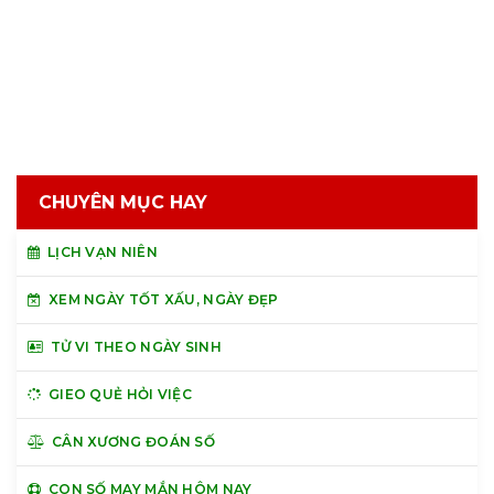
CHUYÊN MỤC HAY
LỊCH VẠN NIÊN
XEM NGÀY TỐT XẤU, NGÀY ĐẸP
TỬ VI THEO NGÀY SINH
GIEO QUẺ HỎI VIỆC
CÂN XƯƠNG ĐOÁN SỐ
CON SỐ MAY MẮN HÔM NAY