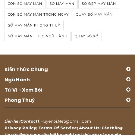
CON SỐ MAY MẮN
SỐ MAY MẮN
SỐ ĐẸP MAY MẮN
CON SỐ MAY MẮN TRONG NGÀY
QUAY SỐ MAY MẮN
SỐ MAY MẮN PHONG THUỶ
SỐ MAY MẮN THEO NGŨ HÀNH
QUAY SỔ XỐ
Kiến Thức Chung
Ngũ Hành
Tử Vi - Xem Bói
Phong Thuỷ
Contact
Huyenbi.net@gmail.com
Liên hệ (
)
:
Privacy Policy
Terms Of Service
About Us
;
;
: Các thông
tin này được cung cấp bởi huyenbi.net dựa vào các nguồn