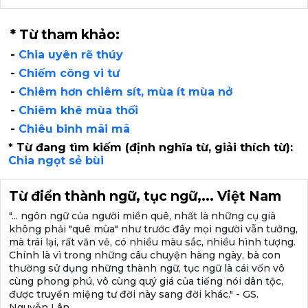
* Từ tham khảo:
-
Chia uyên rẽ thúy
-
Chiếm công vi tư
-
Chiêm hơn chiêm sít, mùa ít mùa nở
-
Chiêm khê mùa thối
-
Chiêu binh mãi mã
* Từ đang tìm kiếm (định nghĩa từ, giải thích từ):
Chia ngọt sẻ bùi
Từ điển thành ngữ, tục ngữ,... Việt Nam
"... ngôn ngữ của người miền quê, nhất là những cụ già
không phải "quê mùa" như trước đây mọi người vẫn tưởng,
mà trái lại, rất văn vẻ, có nhiều màu sắc, nhiều hình tượng.
Chính là vì trong những câu chuyện hàng ngày, bà con
thường sử dụng những thành ngữ, tục ngữ là cái vốn vô
cùng phong phú, vô cùng quý giá của tiếng nói dân tộc,
được truyền miệng tư đời này sang đời khác." - GS.
Nguyễn Lân.