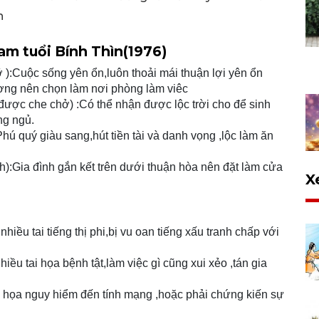
n
m tuổi Bính Thìn(1976)
):Cuộc sống yên ổn,luôn thoải mái thuận lợi yên ổn
ợng nên chọn làm nơi phòng làm viêc
ược che chở) :Có thể nhận được lộc trời cho để sinh
ng ngủ.
hú quý giàu sang,hút tiền tài và danh vọng ,lộc làm ăn
:Gia đình gắn kết trên dưới thuận hòa nên đặt làm cửa
X
iều tai tiếng thị phi,bị vu oan tiếng xấu tranh chấp với
ều tai họa bệnh tật,làm việc gì cũng xui xẻo ,tán gia
họa nguy hiểm đến tính mạng ,hoặc phải chứng kiến sự