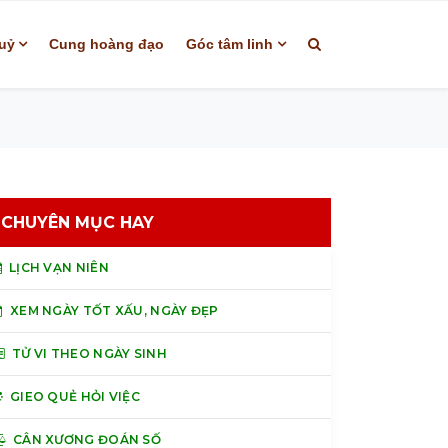
uỷ
Cung hoàng đạo
Góc tâm linh
CHUYÊN MỤC HAY
LỊCH VẠN NIÊN
XEM NGÀY TỐT XẤU, NGÀY ĐẸP
TỬ VI THEO NGÀY SINH
GIEO QUẺ HỎI VIỆC
CÂN XƯƠNG ĐOÁN SỐ