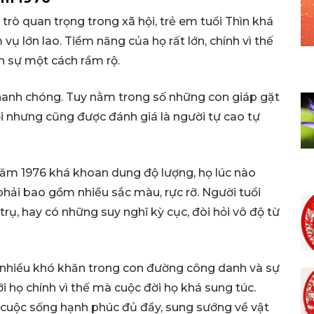
rò quan trọng trong xã hội, trẻ em tuổi Thìn khá
ụ lớn lao. Tiềm năng của họ rất lớn, chính vì thế
h sự một cách rầm rộ.
nhanh chóng. Tuy nằm trong số những con giáp gặt
i nhưng cũng được đánh giá là người tự cao tự
năm 1976 khá khoan dung độ lượng, họ lúc nào
 phải bao gồm nhiều sắc màu, rực rỡ. Người tuổi
rụ, hay có những suy nghĩ kỳ cục, đòi hỏi vô độ từ
p nhiều khó khăn trong con đường công danh và sự
ới họ chính vì thế mà cuộc đời họ khá sung túc.
 cuộc sống hạnh phúc đủ đầy, sung sướng về vật