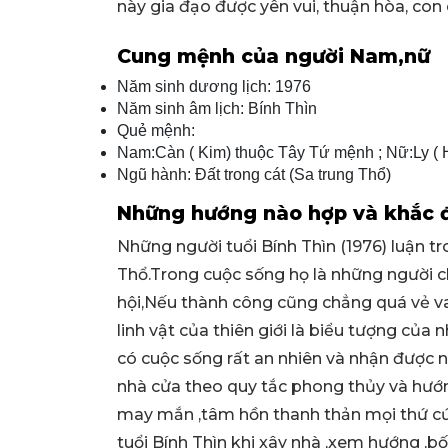
này gia đạo được yên vui, thuận hòa, con c
Cung mệnh của người Nam,nữ
Năm sinh dương lịch: 1976
Năm sinh âm lịch: Bính Thìn
Quẻ mệnh:
Nam:Càn ( Kim) thuộc Tây Tứ mệnh ; Nữ:Ly (
Ngũ hành: Ðất trong cát (Sa trung Thổ)
Những hướng nào hợp và khắc đố
Những người tuổi Bính Thìn (1976) luận 
Thổ.Trong cuộc sống họ là những người c
hội,Nếu thành công cũng chẳng quá vẻ va
linh vật của thiên giới là biểu tượng của
có cuộc sống rất an nhiên và nhận được n
nhà cửa theo quy tắc phong thủy và hướng
may mắn ,tâm hồn thanh thản mọi thứ cứ 
tuổi Bính Thìn khi xây nhà ,xem hướng ,bố