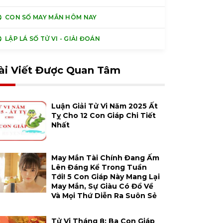
CON SỐ MAY MẮN HÔM NAY
LẬP LÁ SỐ TỬ VI - GIẢI ĐOÁN
ài Viết Được Quan Tâm
Luận Giải Tử Vi Năm 2025 Ất
Tỵ Cho 12 Con Giáp Chi Tiết
Nhất
May Mắn Tài Chính Đang Ấm
Lên Đáng Kể Trong Tuần
Tới! 5 Con Giáp Này Mang Lại
May Mắn, Sự Giàu Có Đổ Về
Và Mọi Thứ Diễn Ra Suôn Sẻ
Tử Vi Tháng 8: Ba Con Giáp