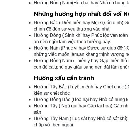
Hướng Đông Nam(Hoạ hại hay Nhà có hung khí)
Những hướng hợp nhất đối với Nữ
Hướng Bắc ( Diên niên hay Mọi sự ổn định):Gi
chính để đón sự yêu thường vào nhà.
Hướng Đông ( Sinh khí hay Phúc lộc vẹn toàn )
ăn nên ngồi làm việc theo hướng này.
Hướng Nam (Phục vị hay Được sự giúp đỡ ):Cu
những việc muốn làm,an khang thịnh vượng n
Hướng Đông Nam (Thiên y hay Gặp thiên thời 
con đẻ cái,phú quý giàu sang nên đặt làm phò
Hướng xấu cần tránh
Hướng Tây Bắc (Tuyệt mệnh hay Chết chóc ):
kiến sự chết chóc
Hướng Đông Bắc (Hoạ hại hay Nhà có hung khí
Hướng Tây ( Ngũ qui hay Gặp tai hoạ):Găp nhiều
sản
Hướng Tây Nam ( Lục sát hay Nhà có sát khí):Ma
chấp với bên ngoài