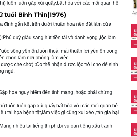
 luôn luôn gặp xúi quẩy,bất hòa với các mối quan hệ
 tuổi Bính Thìn(1976)
a đình gắn kết trên dưới thuận hòa nên đặt làm cửa
:Phú quý giàu sang,hút tiền tài và danh vọng ,lộc làm
ộc sống yên ổn,luôn thoải mái thuận lợi yên ổn trong
ên chọn làm nơi phòng làm viêc
được che chở) :Có thể nhận được lộc trời cho để sinh
ng ngủ.
Gặp họa nguy hiểm đến tính mạng ,hoặc phải chứng
):luôn luôn gặp xúi quẩy,bất hòa với các mối quan hệ
 tai họa bệnh tật,làm việc gì cũng xui xẻo ,tán gia bại
ng nhiều tai tiếng thị phi,bị vu oan tiếng xấu tranh