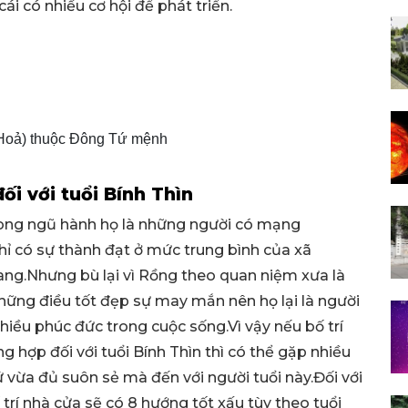
ái có nhiều cơ hội để phát triển.
 Hoả) thuộc Đông Tứ mệnh
i với tuổi Bính Thìn
trong ngũ hành họ là những người có mạng
hỉ có sự thành đạt ở mức trung bình của xã
ng.Nhưng bù lại vì Rồng theo quan niệm xưa là
 những điều tốt đẹp sự may mắn nên họ lại là người
hiều phúc đức trong cuộc sống.Vì vậy nếu bố trí
 hợp đối với tuổi Bính Thìn thì có thể gặp nhiều
vừa đủ suôn sẻ mà đến với người tuổi này.Đối với
 trí nhà cửa sẽ có 8 hướng tốt xấu tùy theo tuổi