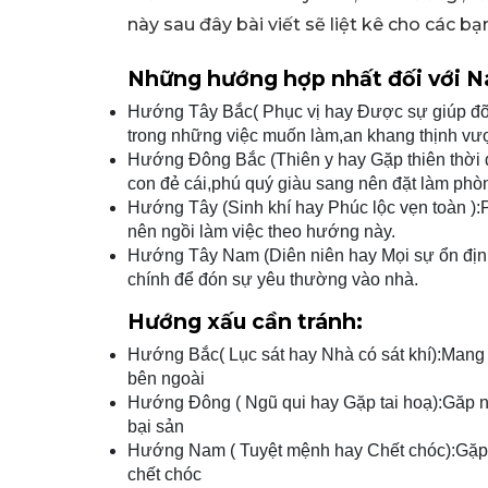
này sau đây bài viết sẽ liệt kê cho các bạ
Những hướng hợp nhất đối với Na
Hướng Tây Bắc( Phục vị hay Được sự giúp đỡ 
trong những việc muốn làm,an khang thịnh vư
Hướng Đông Bắc (Thiên y hay Gặp thiên thời đ
con đẻ cái,phú quý giàu sang nên đặt làm phò
Hướng Tây (Sinh khí hay Phúc lộc vẹn toàn ):P
nên ngồi làm việc theo hướng này.
Hướng Tây Nam (Diên niên hay Mọi sự ổn định)
chính để đón sự yêu thường vào nhà.
Hướng xấu cần tránh:
Hướng Bắc( Lục sát hay Nhà có sát khí):Mang nh
bên ngoài
Hướng Đông ( Ngũ qui hay Gặp tai hoạ):Găp nhi
bại sản
Hướng Nam ( Tuyệt mệnh hay Chết chóc):Gặp 
chết chóc