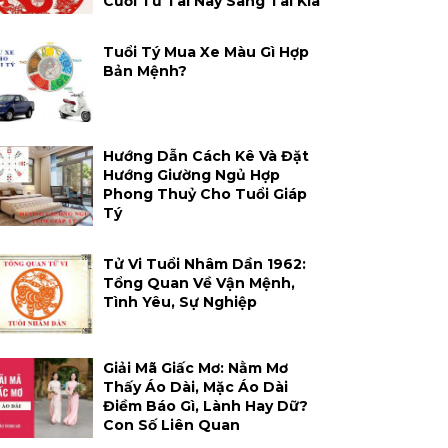
Cười Từ Tai Này Sang Tai Kia
Tuổi Tý Mua Xe Màu Gì Hợp
Bản Mệnh?
Hướng Dẫn Cách Kê Và Đặt
Hướng Giường Ngủ Hợp
Phong Thuỷ Cho Tuổi Giáp
Tý
Tử Vi Tuổi Nhâm Dần 1962:
Tổng Quan Về Vận Mệnh,
Tình Yêu, Sự Nghiệp
Giải Mã Giấc Mơ: Nằm Mơ
Thấy Áo Dài, Mặc Áo Dài
Điềm Báo Gì, Lành Hay Dữ?
Con Số Liên Quan