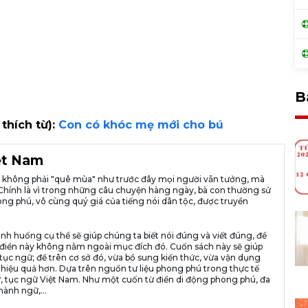
B
 thích từ):
Con có khóc mẹ mới cho bú
iệt Nam
ià không phải "quê mùa" như trước đây mọi người vẫn tưởng, mà
ng. Chính là vì trong những câu chuyện hàng ngày, bà con thường sử
ng phú, vô cùng quý giá của tiếng nói dân tộc, được truyền
ình huống cụ thể sẽ giúp chúng ta biết nói đúng và viết đúng, để
n từ điển này không nằm ngoài mục đích đó. Cuốn sách này sẽ giúp
tục ngữ; để trên cơ sở đó, vừa bổ sung kiến thức, vừa vận dụng
 hiệu quả hơn. Dựa trên nguồn tư liệu phong phú trong thực tế
, tục ngữ Việt Nam. Như một cuốn từ điển di động phong phú, đa
hành ngữ,...