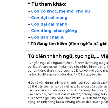
* Từ tham khảo:
-
Con có khóc, mẹ mới cho bú
-
Con dại cái mang
-
Con dại cái mang
-
Con dòng, cháu giống
-
Con đàn cháu lũ
* Từ đang tìm kiếm (định nghĩa từ, giải
Từ điển thành ngữ, tục ngữ,... V
"... ngôn ngữ của người miền quê, nhất là những cụ g
trái lại, rất văn vẻ, có nhiều màu sắc, nhiều hình tượ
dụng những thành ngữ, tục ngữ là cái vốn vô cùng pho
miệng tư đời này sang đời khác." - GS. Nguyễn Lân.
Hiểu và vận dụng linh hoạt thành ngữ, tục ngữ và các t
có thể tiến tới nói hay và viết hay. Sự ra đời của cuố
các bạn hiểu hơn nội dung cụ thể của từng thành ngữ, 
vào cách nói, cách viết của mình được trong sáng hơn,
của các tác giả, đây một Phần mềm Từ điển thành ngữ
dạng, có tính năng lưu lại những câu ca dao, tục ngữ, t