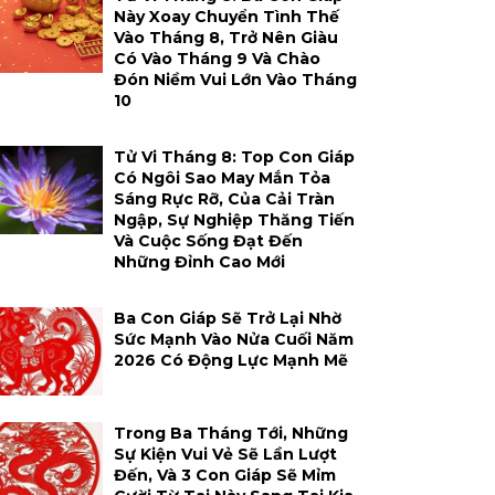
Này Xoay Chuyển Tình Thế
Vào Tháng 8, Trở Nên Giàu
Có Vào Tháng 9 Và Chào
Đón Niềm Vui Lớn Vào Tháng
10
Tử Vi Tháng 8: Top Con Giáp
Có Ngôi Sao May Mắn Tỏa
Sáng Rực Rỡ, Của Cải Tràn
Ngập, Sự Nghiệp Thăng Tiến
Và Cuộc Sống Đạt Đến
Những Đỉnh Cao Mới
Ba Con Giáp Sẽ Trở Lại Nhờ
Sức Mạnh Vào Nửa Cuối Năm
2026 Có Động Lực Mạnh Mẽ
Trong Ba Tháng Tới, Những
Sự Kiện Vui Vẻ Sẽ Lần Lượt
Đến, Và 3 Con Giáp Sẽ Mỉm