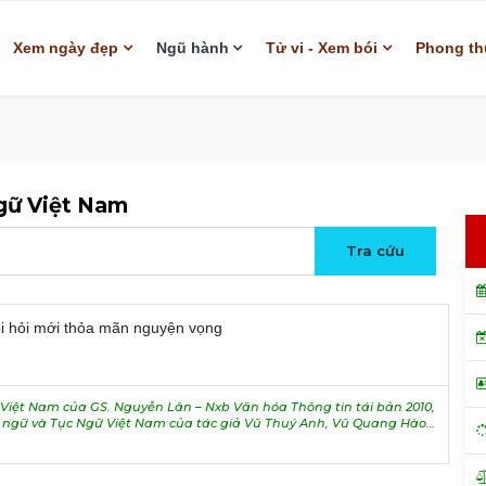
Xem ngày đẹp
Ngũ hành
Tử vi - Xem bói
Phong th
ngữ Việt Nam
òi hỏi mới thỏa mãn nguyện vọng
iệt Nam của GS. Nguyễn Lân – Nxb Văn hóa Thông tin tái bản 2010,
h ngữ và Tục Ngữ Việt Nam của tác giả Vũ Thuý Anh, Vũ Quang Hào…