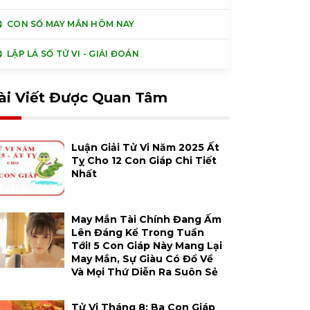
CON SỐ MAY MẮN HÔM NAY
LẬP LÁ SỐ TỬ VI - GIẢI ĐOÁN
ài Viết Được Quan Tâm
Luận Giải Tử Vi Năm 2025 Ất
Tỵ Cho 12 Con Giáp Chi Tiết
Nhất
May Mắn Tài Chính Đang Ấm
Lên Đáng Kể Trong Tuần
Tới! 5 Con Giáp Này Mang Lại
May Mắn, Sự Giàu Có Đổ Về
Và Mọi Thứ Diễn Ra Suôn Sẻ
Tử Vi Tháng 8: Ba Con Giáp