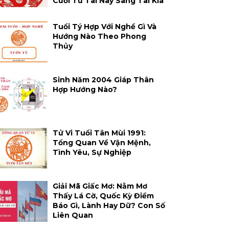
Cười Từ Tai Này Sang Tai Kia
Tuổi Tý Hợp Với Nghề Gì Và
Hướng Nào Theo Phong
Thủy
Sinh Năm 2004 Giáp Thân
Hợp Hướng Nào?
Tử Vi Tuổi Tân Mùi 1991:
Tổng Quan Về Vận Mệnh,
Tình Yêu, Sự Nghiệp
Giải Mã Giấc Mơ: Nằm Mơ
Thấy Lá Cờ, Quốc Kỳ Điềm
Báo Gì, Lành Hay Dữ? Con Số
Liên Quan