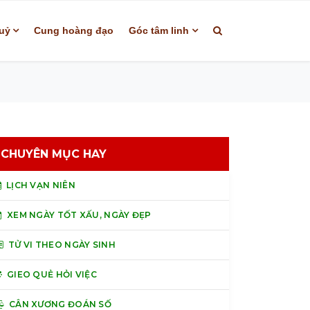
uỷ
Cung hoàng đạo
Góc tâm linh
CHUYÊN MỤC HAY
LỊCH VẠN NIÊN
XEM NGÀY TỐT XẤU, NGÀY ĐẸP
TỬ VI THEO NGÀY SINH
GIEO QUẺ HỎI VIỆC
CÂN XƯƠNG ĐOÁN SỐ