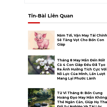
Tin-Bài Liên Quan
Năm Tới, Vận May Tài Chín
Sẽ Tăng Vọt Cho Bốn Con
Giáp
Tháng 8 May Mắn Đến Rồi!
Cả 4 Con Giáp Đều Đã Tạo
Ra Ảnh Hưởng Tích Cực Với
Nỗ Lực Của Mình, Lần Lượt
Mang Lại Phước Lành
Tử Vi Tháng 8: Bốn Cung
Hoàng Đạo May Mắn Không
Thể Ngăn Cản, Giúp Họ Tha
Đổi Sự Nghiệp Và Tài Lộc