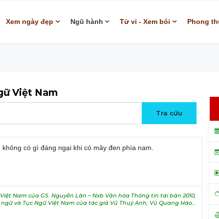
Xem ngày đẹp
Ngũ hành
Tử vi - Xem bói
Phong th
ngữ Việt Nam
t: không có gì đáng ngại khi có mây đen phía nam.
iệt Nam của GS. Nguyễn Lân – Nxb Văn hóa Thông tin tái bản 2010,
h ngữ và Tục Ngữ Việt Nam của tác giả Vũ Thuý Anh, Vũ Quang Hào…