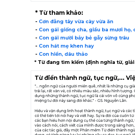
* Từ tham khảo:
-
Cơn đằng tây vừa cày vừa ăn
-
Con gái giống cha, giầu ba mươi họ, 
-
Con gái mười bảy bẻ gẫy sừng trâu
-
Con hát mẹ khen hay
-
Con hiền, dâu thảo
* Từ đang tìm kiếm (định nghĩa từ, giải
Từ điển thành ngữ, tục ngữ,... V
"... ngôn ngữ của người miền quê, nhất là những cụ g
trái lại, rất văn vẻ, có nhiều màu sắc, nhiều hình tượ
dụng những thành ngữ, tục ngữ là cái vốn vô cùng pho
miệng tư đời này sang đời khác." - GS. Nguyễn Lân.
Hiểu và vận dụng linh hoạt thành ngữ, tục ngữ và các t
có thể tiến tới nói hay và viết hay. Sự ra đời của cuố
các bạn hiểu hơn nội dung cụ thể của từng thành ngữ, 
vào cách nói, cách viết của mình được trong sáng hơn,
của các tác giả, đây một Phần mềm Từ điển thành ngữ
dạng, có tính năng lưu lại những câu ca dao, tục ngữ, t