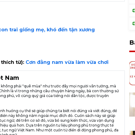
con trai giống mẹ, khó đến tận xương
B
 thích từ):
Cơn đằng nam vừa làm vừa chơi
iệt Nam
ià không phải "quê mùa" như trước đây mọi người vẫn tưởng, mà
ng. Chính là vì trong những câu chuyện hàng ngày, bà con thường sử
ng phú, vô cùng quý giá của tiếng nói dân tộc, được truyền
ình huống cụ thể sẽ giúp chúng ta biết nói đúng và viết đúng, để
n từ điển này không nằm ngoài mục đích đó. Cuốn sách này sẽ giúp
tục ngữ; để trên cơ sở đó, vừa bổ sung kiến thức, vừa vận dụng
 hiệu quả hơn. Dựa trên nguồn tư liệu phong phú trong thực tế
, tục ngữ Việt Nam. Như một cuốn từ điển di động phong phú, đa
hành ngữ,...