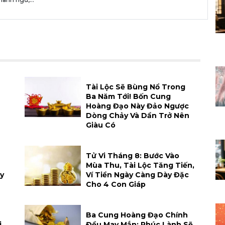
Tài Lộc Sẽ Bùng Nổ Trong
Ba Năm Tới! Bốn Cung
Hoàng Đạo Này Đảo Ngược
Dòng Chảy Và Dần Trở Nên
Giàu Có
Tử Vi Tháng 8: Bước Vào
Mùa Thu, Tài Lộc Tăng Tiến,
y
Ví Tiền Ngày Càng Dày Đặc
Cho 4 Con Giáp
Ba Cung Hoàng Đạo Chính
i
Đều May Mắn: Phúc Lành Sẽ