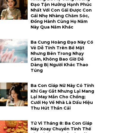
Đạo Tận Hưởng Hạnh Phúc
Nhất Với Con Gái Được Con
Gái Nhẹ Nhàng Chăm Sóc,
Đồng Hành Cùng Họ Năm
Này Qua Năm Khác
Ba Cung Hoàng Đạo Này Có
Vẻ Dễ Tính Trên Bề Mặt
Nhưng Bên Trong Nhạy
Cảm, Không Bao Giờ Dễ
Dàng Bị Người Khác Thao
Túng
Ba Con Giáp Nữ Này Có Tính
Khí Gay Gắt Nhưng Lại Mang
Lại May Mắn Cho Chồng;
Cưới Họ Về Nhà Là Dấu Hiệu
Thu Hút Thần Cải
Tử Vi Tháng 8: Ba Con Giáp
Này Xoay Chuyển Tình Thế