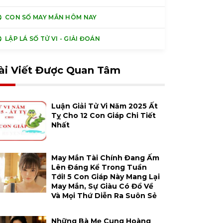
CON SỐ MAY MẮN HÔM NAY
LẬP LÁ SỐ TỬ VI - GIẢI ĐOÁN
ài Viết Được Quan Tâm
Luận Giải Tử Vi Năm 2025 Ất
Tỵ Cho 12 Con Giáp Chi Tiết
Nhất
May Mắn Tài Chính Đang Ấm
Lên Đáng Kể Trong Tuần
Tới! 5 Con Giáp Này Mang Lại
May Mắn, Sự Giàu Có Đổ Về
Và Mọi Thứ Diễn Ra Suôn Sẻ
Những Bà Mẹ Cung Hoàng