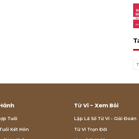
T
Hành
Tử Vi - Xem Bói
ợp Tuổi
Lập Lá Số Tử Vi - Giải Đoán
Tuổi Kết Hôn
Tử Vi Trọn Đời