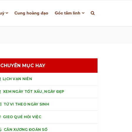
uỷ
Cung hoàng đạo
Góc tâm linh
CHUYÊN MỤC HAY
LỊCH VẠN NIÊN
XEM NGÀY TỐT XẤU, NGÀY ĐẸP
TỬ VI THEO NGÀY SINH
GIEO QUẺ HỎI VIỆC
CÂN XƯƠNG ĐOÁN SỐ