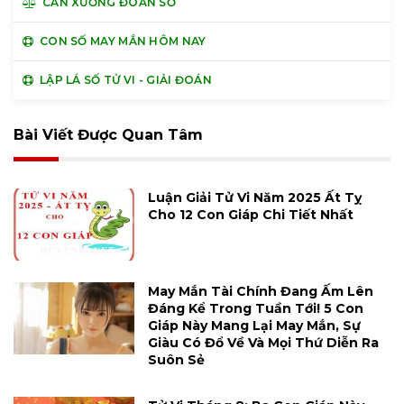
CÂN XƯƠNG ĐOÁN SỐ
CON SỐ MAY MẮN HÔM NAY
LẬP LÁ SỐ TỬ VI - GIẢI ĐOÁN
Bài Viết Được Quan Tâm
Luận Giải Tử Vi Năm 2025 Ất Tỵ
Cho 12 Con Giáp Chi Tiết Nhất
May Mắn Tài Chính Đang Ấm Lên
Đáng Kể Trong Tuần Tới! 5 Con
Giáp Này Mang Lại May Mắn, Sự
Giàu Có Đổ Về Và Mọi Thứ Diễn Ra
Suôn Sẻ