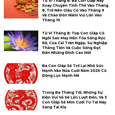
Tử Vi Tháng 8: Ba Con Giáp Này
Xoay Chuyển Tình Thế Vào Tháng
8, Trở Nên Giàu Có Vào Tháng 9
Và Chào Đón Niềm Vui Lớn Vào
Tháng 10
Tử Vi Tháng 8: Top Con Giáp Có
Ngôi Sao May Mắn Tỏa Sáng Rực
Rỡ, Của Cải Tràn Ngập, Sự Nghiệp
Thăng Tiến Và Cuộc Sống Đạt
Đến Những Đỉnh Cao Mới
Ba Con Giáp Sẽ Trở Lại Nhờ Sức
Mạnh Vào Nửa Cuối Năm 2026 Có
Động Lực Mạnh Mẽ
Trong Ba Tháng Tới, Những Sự
Kiện Vui Vẻ Sẽ Lần Lượt Đến, Và 3
Con Giáp Sẽ Mỉm Cười Từ Tai Này
Sang Tai Kia