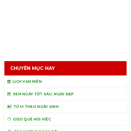
CHUYÊN MỤC HAY
LỊCH VẠN NIÊN
XEM NGÀY TỐT XẤU, NGÀY ĐẸP
TỬ VI THEO NGÀY SINH
GIEO QUẺ HỎI VIỆC