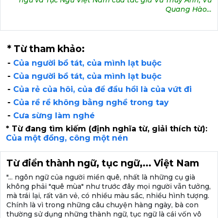
ngữ và Tục Ngữ Việt Nam của tác giả Vũ Thuý Anh, Vũ
Quang Hào…
* Từ tham khảo:
-
Của người bồ tát, của mình lạt buộc
-
Của người bồ tát, của mình lạt buộc
-
Của rẻ của hôi, của để đầu hồi là của vứt đi
-
Của rề rề không bằng nghề trong tay
-
Cưa sừng làm nghé
* Từ đang tìm kiếm (định nghĩa từ, giải thích từ):
Của một đồng, công một nén
Từ điển thành ngữ, tục ngữ,... Việt Nam
"... ngôn ngữ của người miền quê, nhất là những cụ già
không phải "quê mùa" như trước đây mọi người vẫn tưởng,
mà trái lại, rất văn vẻ, có nhiều màu sắc, nhiều hình tượng.
Chính là vì trong những câu chuyện hàng ngày, bà con
thường sử dụng những thành ngữ, tục ngữ là cái vốn vô