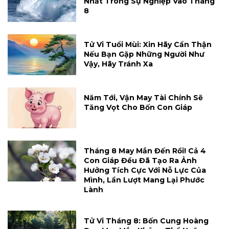
Nhất Trong Sự Nghiệp Vào Tháng
8
Tử Vi Tuổi Mùi: Xin Hãy Cẩn Thận
Nếu Bạn Gặp Những Người Như
Vậy, Hãy Tránh Xa
Năm Tới, Vận May Tài Chính Sẽ
Tăng Vọt Cho Bốn Con Giáp
Tháng 8 May Mắn Đến Rồi! Cả 4
Con Giáp Đều Đã Tạo Ra Ảnh
Hưởng Tích Cực Với Nỗ Lực Của
Mình, Lần Lượt Mang Lại Phước
Lành
Tử Vi Tháng 8: Bốn Cung Hoàng