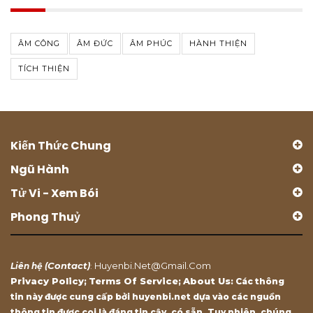
ÂM CÔNG
ÂM ĐỨC
ÂM PHÚC
HÀNH THIỆN
TÍCH THIỆN
Kiến Thức Chung
Ngũ Hành
Tử Vi - Xem Bói
Phong Thuỷ
Contact
Huyenbi.net@gmail.com
Liên hệ (
)
:
Privacy Policy
Terms Of Service
About Us
;
;
: Các thông
tin này được cung cấp bởi huyenbi.net dựa vào các nguồn
thông tin được coi là đáng tin cậy, có sẵn. Tuy nhiên, chúng