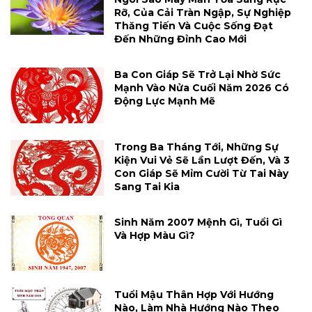
Rỡ, Của Cải Tràn Ngập, Sự Nghiệp
Thăng Tiến Và Cuộc Sống Đạt
Đến Những Đỉnh Cao Mới
Ba Con Giáp Sẽ Trở Lại Nhờ Sức
Mạnh Vào Nửa Cuối Năm 2026 Có
Động Lực Mạnh Mẽ
Trong Ba Tháng Tới, Những Sự
Kiện Vui Vẻ Sẽ Lần Lượt Đến, Và 3
Con Giáp Sẽ Mỉm Cười Từ Tai Này
Sang Tai Kia
Sinh Năm 2007 Mệnh Gì, Tuổi Gì
Và Hợp Màu Gì?
Tuổi Mậu Thân Hợp Với Hướng
Nào, Làm Nhà Hướng Nào Theo