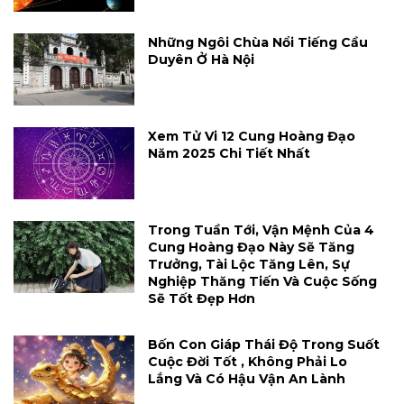
Những Ngôi Chùa Nổi Tiếng Cầu
Duyên Ở Hà Nội
Xem Tử Vi 12 Cung Hoàng Đạo
Năm 2025 Chi Tiết Nhất
Trong Tuần Tới, Vận Mệnh Của 4
Cung Hoàng Đạo Này Sẽ Tăng
Trưởng, Tài Lộc Tăng Lên, Sự
Nghiệp Thăng Tiến Và Cuộc Sống
Sẽ Tốt Đẹp Hơn
Bốn Con Giáp Thái Độ Trong Suốt
Cuộc Đời Tốt , Không Phải Lo
Lắng Và Có Hậu Vận An Lành