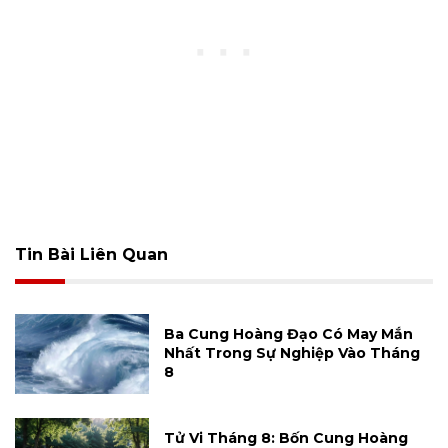
Tin Bài Liên Quan
Ba Cung Hoàng Đạo Có May Mắn
Nhất Trong Sự Nghiệp Vào Tháng
8
Tử Vi Tháng 8: Bốn Cung Hoàng