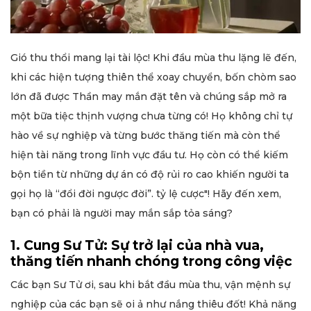
Gió thu thổi mang lại tài lộc! Khi đầu mùa thu lặng lẽ đến,
khi các hiện tượng thiên thể xoay chuyển, bốn chòm sao
lớn đã được Thần may mắn đặt tên và chúng sắp mở ra
một bữa tiệc thịnh vượng chưa từng có! Họ không chỉ tự
hào về sự nghiệp và từng bước thăng tiến mà còn thể
hiện tài năng trong lĩnh vực đầu tư. Họ còn có thể kiếm
bộn tiền từ những dự án có độ rủi ro cao khiến người ta
gọi họ là “đổi đời ngược đời”. tỷ lệ cược"! Hãy đến xem,
bạn có phải là người may mắn sắp tỏa sáng?
1. Cung Sư Tử: Sự trở lại của nhà vua,
thăng tiến nhanh chóng trong công việc
Các bạn Sư Tử ơi, sau khi bắt đầu mùa thu, vận mệnh sự
nghiệp của các bạn sẽ oi ả như nắng thiêu đốt! Khả năng