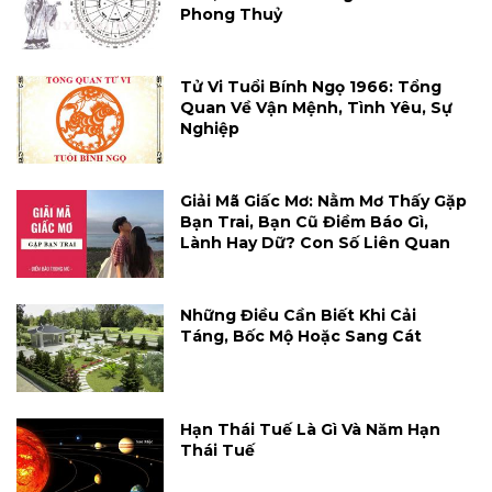
Phong Thuỷ
Tử Vi Tuổi Bính Ngọ 1966: Tổng
Quan Về Vận Mệnh, Tình Yêu, Sự
Nghiệp
Giải Mã Giấc Mơ: Nằm Mơ Thấy Gặp
Bạn Trai, Bạn Cũ Điềm Báo Gì,
Lành Hay Dữ? Con Số Liên Quan
Những Điều Cần Biết Khi Cải
Táng, Bốc Mộ Hoặc Sang Cát
Hạn Thái Tuế Là Gì Và Năm Hạn
Thái Tuế