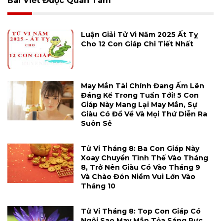
Bài Viết Được Quan Tâm
Luận Giải Tử Vi Năm 2025 Ất Tỵ
Cho 12 Con Giáp Chi Tiết Nhất
May Mắn Tài Chính Đang Ấm Lên
Đáng Kể Trong Tuần Tới! 5 Con
Giáp Này Mang Lại May Mắn, Sự
Giàu Có Đổ Về Và Mọi Thứ Diễn Ra
Suôn Sẻ
Tử Vi Tháng 8: Ba Con Giáp Này
Xoay Chuyển Tình Thế Vào Tháng
8, Trở Nên Giàu Có Vào Tháng 9
Và Chào Đón Niềm Vui Lớn Vào
Tháng 10
Tử Vi Tháng 8: Top Con Giáp Có
Ngôi Sao May Mắn Tỏa Sáng Rực