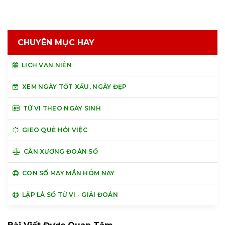
CHUYÊN MỤC HAY
LỊCH VẠN NIÊN
XEM NGÀY TỐT XẤU, NGÀY ĐẸP
TỬ VI THEO NGÀY SINH
GIEO QUẺ HỎI VIỆC
CÂN XƯƠNG ĐOÁN SỐ
CON SỐ MAY MẮN HÔM NAY
LẬP LÁ SỐ TỬ VI - GIẢI ĐOÁN