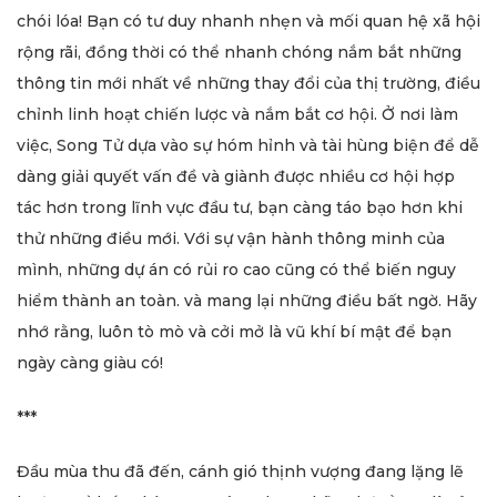
chói lóa! Bạn có tư duy nhanh nhẹn và mối quan hệ xã hội
rộng rãi, đồng thời có thể nhanh chóng nắm bắt những
thông tin mới nhất về những thay đổi của thị trường, điều
chỉnh linh hoạt chiến lược và nắm bắt cơ hội. Ở nơi làm
việc, Song Tử dựa vào sự hóm hỉnh và tài hùng biện để dễ
dàng giải quyết vấn đề và giành được nhiều cơ hội hợp
tác hơn trong lĩnh vực đầu tư, bạn càng táo bạo hơn khi
thử những điều mới. Với sự vận hành thông minh của
mình, những dự án có rủi ro cao cũng có thể biến nguy
hiểm thành an toàn. và mang lại những điều bất ngờ. Hãy
nhớ rằng, luôn tò mò và cởi mở là vũ khí bí mật để bạn
ngày càng giàu có!
***
Đầu mùa thu đã đến, cánh gió thịnh vượng đang lặng lẽ