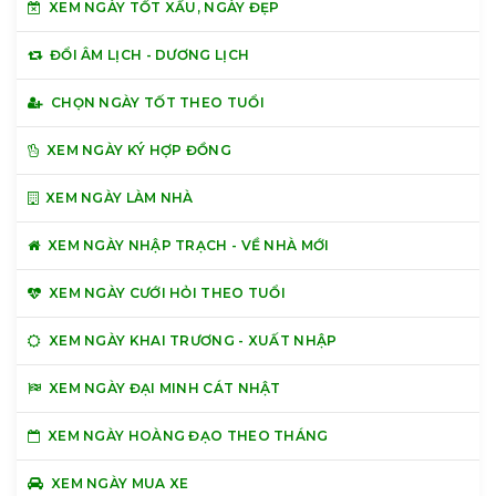
XEM NGÀY TỐT XẤU, NGÀY ĐẸP
ĐỔI ÂM LỊCH - DƯƠNG LỊCH
CHỌN NGÀY TỐT THEO TUỔI
XEM NGÀY KÝ HỢP ĐỒNG
XEM NGÀY LÀM NHÀ
XEM NGÀY NHẬP TRẠCH - VỀ NHÀ MỚI
XEM NGÀY CƯỚI HỎI THEO TUỔI
XEM NGÀY KHAI TRƯƠNG - XUẤT NHẬP
XEM NGÀY ĐẠI MINH CÁT NHẬT
XEM NGÀY HOÀNG ĐẠO THEO THÁNG
XEM NGÀY MUA XE