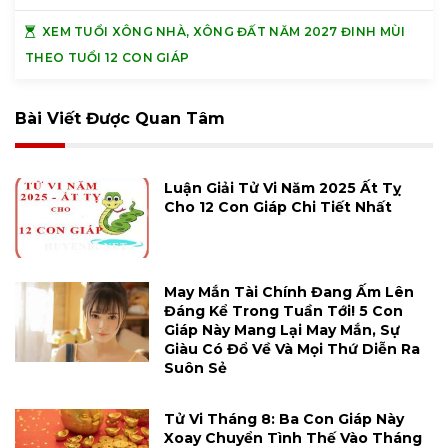
XEM TUỔI XÔNG NHÀ, XÔNG ĐẤT NĂM 2027 ĐINH MÙI
THEO TUỔI 12 CON GIÁP
Bài Viết Được Quan Tâm
Luận Giải Tử Vi Năm 2025 Ất Tỵ
Cho 12 Con Giáp Chi Tiết Nhất
May Mắn Tài Chính Đang Ấm Lên
Đáng Kể Trong Tuần Tới! 5 Con
Giáp Này Mang Lại May Mắn, Sự
Giàu Có Đổ Về Và Mọi Thứ Diễn Ra
Suôn Sẻ
Tử Vi Tháng 8: Ba Con Giáp Này
Xoay Chuyển Tình Thế Vào Tháng