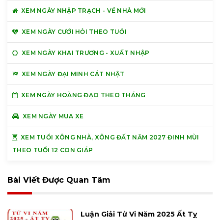
XEM NGÀY NHẬP TRẠCH - VỀ NHÀ MỚI
XEM NGÀY CƯỚI HỎI THEO TUỔI
XEM NGÀY KHAI TRƯƠNG - XUẤT NHẬP
XEM NGÀY ĐẠI MINH CÁT NHẬT
XEM NGÀY HOÀNG ĐẠO THEO THÁNG
XEM NGÀY MUA XE
XEM TUỔI XÔNG NHÀ, XÔNG ĐẤT NĂM 2027 ĐINH MÙI
THEO TUỔI 12 CON GIÁP
Bài Viết Được Quan Tâm
Luận Giải Tử Vi Năm 2025 Ất Tỵ