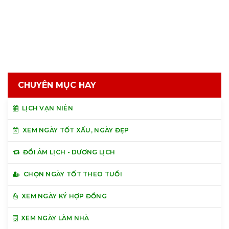
CHUYÊN MỤC HAY
LỊCH VẠN NIÊN
XEM NGÀY TỐT XẤU, NGÀY ĐẸP
ĐỔI ÂM LỊCH - DƯƠNG LỊCH
CHỌN NGÀY TỐT THEO TUỔI
XEM NGÀY KÝ HỢP ĐỒNG
XEM NGÀY LÀM NHÀ