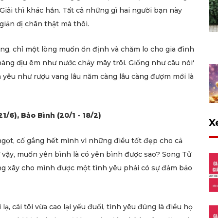
iải thì khác hẳn. Tất cả những gì hai người bạn này
giản dị chân thật mà thôi.
g, chỉ một lòng muốn ổn định và chăm lo cho gia đình
hàng dịu êm như nước chảy mây trôi. Giống như câu nói'
ình yêu như rượu vang lâu năm càng lâu càng đượm mới là
1/6), Bảo Bình (20/1 - 18/2)
X
gọt, cố gắng hết mình vì những điều tốt đẹp cho cả
 vậy, muốn yên bình là có yên bình được sao? Song Tử
ng xây cho mình được một tình yêu phải có sự đảm bảo
ạ, cái tôi vừa cao lại yếu đuối, tình yêu đúng là điều họ