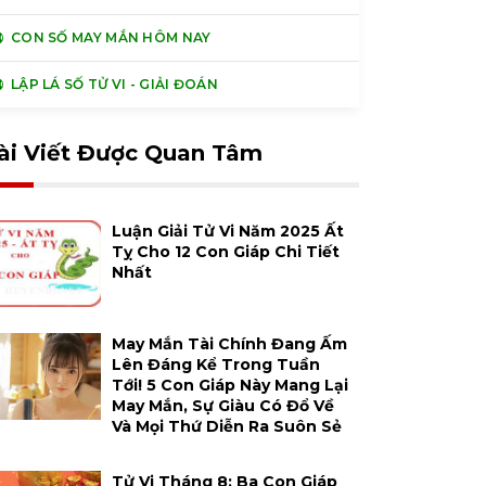
CON SỐ MAY MẮN HÔM NAY
LẬP LÁ SỐ TỬ VI - GIẢI ĐOÁN
ài Viết Được Quan Tâm
Luận Giải Tử Vi Năm 2025 Ất
Tỵ Cho 12 Con Giáp Chi Tiết
Nhất
May Mắn Tài Chính Đang Ấm
Lên Đáng Kể Trong Tuần
Tới! 5 Con Giáp Này Mang Lại
May Mắn, Sự Giàu Có Đổ Về
Và Mọi Thứ Diễn Ra Suôn Sẻ
Tử Vi Tháng 8: Ba Con Giáp