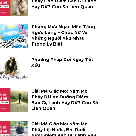
Thấy Chó Điềm Báo Gì, Lành
Hay Dữ? Con Số Liên Quan
Tháng Mưa Ngâu Mến Tặng
Ngưu Lang – Chức Nữ Và
Những Người Yêu Nhau
Trong Ly Biệt
Phương Pháp Coi Ngày Tốt
Xấu
Giải Mã Giấc Mơ: Nằm Mơ
Thấy Đi Lạc Đường Điềm
Báo Gì, Lành Hay Dữ? Con Số
Liên Quan
Giải Mã Giấc Mơ: Nằm Mơ
Thấy Lội Nước, Bơi Dưới
Nước Điềm Báo Gì, Lành Hay