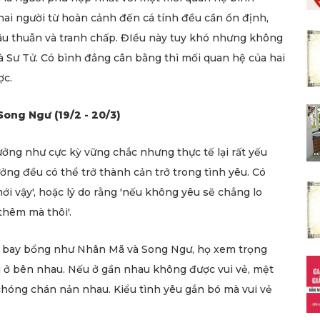
hai người từ hoàn cảnh đến cá tính đều cần ổn định,
âu thuẫn và tranh chấp. ĐIều này tuy khó nhưng không
à Sư Tử. Có bình đẳng cân bằng thì mối quan hệ của hai
ợc.
Song Ngư (19/2 - 20/3)
ởng như cực kỳ vững chắc nhưng thực tế lại rất yếu
ởng đều có thể trở thành cản trở trong tình yêu. Có
mới vậy', hoặc lý do rằng 'nếu không yêu sẽ chẳng lo
thêm mà thôi'.
à bay bổng như Nhân Mã và Song Ngư, họ xem trọng
ười ở bên nhau. Nếu ở gần nhau không được vui vẻ, mệt
chóng chán nản nhau. Kiểu tình yêu gắn bó mà vui vẻ