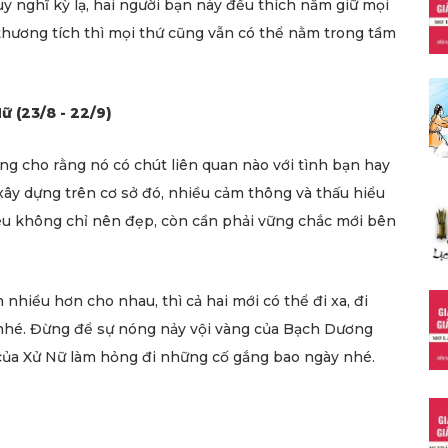
 nghĩ kỳ lạ, hai người bạn này đều thích nắm giữ mọi
 thương tích thì mọi thứ cũng vẫn có thể nằm trong tầm
Nữ (23/8 - 22/9)
g cho rằng nó có chút liên quan nào với tình bạn hay
xây dựng trên cơ sở đó, nhiều cảm thông và thấu hiểu
yêu không chỉ nên đẹp, còn cần phải vững chắc mới bên
nhiều hơn cho nhau, thì cả hai mới có thể đi xa, đi
nhé. Đừng để sự nóng nảy vội vàng của Bạch Dương
 của Xử Nữ làm hỏng đi những cố gắng bao ngày nhé.