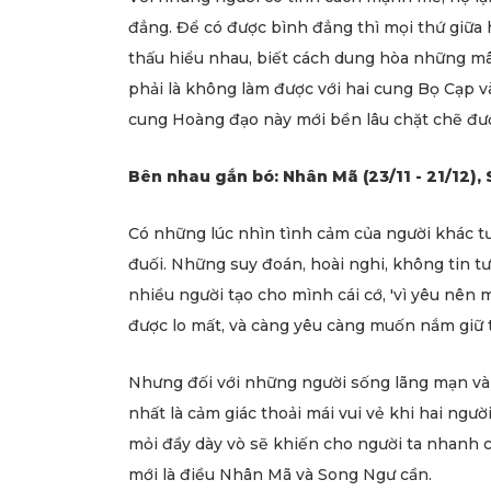
đẳng. Để có được bình đẳng thì mọi thứ giữa 
thấu hiểu nhau, biết cách dung hòa những m
phải là không làm được với hai cung Bọ Cạp v
cung Hoàng đạo này mới bền lâu chặt chẽ đư
Bên nhau gắn bó: Nhân Mã (23/11 - 21/12), 
Có những lúc nhìn tình cảm của người khác tư
đuối. Những suy đoán, hoài nghi, không tin tư
nhiều người tạo cho mình cái cớ, 'vì yêu nên 
được lo mất, và càng yêu càng muốn nắm giữ 
Nhưng đối với những người sống lãng mạn v
nhất là cảm giác thoải mái vui vẻ khi hai ng
mỏi đầy dày vò sẽ khiến cho người ta nhanh 
mới là điều Nhân Mã và Song Ngư cần.