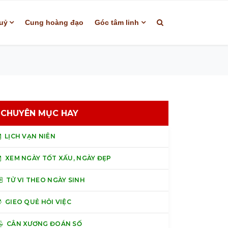
uỷ
Cung hoàng đạo
Góc tâm linh
CHUYÊN MỤC HAY
LỊCH VẠN NIÊN
XEM NGÀY TỐT XẤU, NGÀY ĐẸP
TỬ VI THEO NGÀY SINH
GIEO QUẺ HỎI VIỆC
CÂN XƯƠNG ĐOÁN SỐ