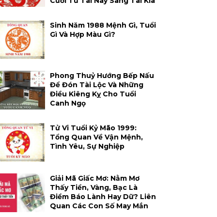
Cười Từ Tai Này Sang Tai Kia
Sinh Năm 1988 Mệnh Gì, Tuổi
Gì Và Hợp Màu Gì?
Phong Thuỷ Hướng Bếp Nấu
Để Đón Tài Lộc Và Những
Điều Kiêng Kỵ Cho Tuổi
Canh Ngọ
Tử Vi Tuổi Kỷ Mão 1999:
Tổng Quan Về Vận Mệnh,
Tình Yêu, Sự Nghiệp
Giải Mã Giấc Mơ: Nằm Mơ
Thấy Tiền, Vàng, Bạc Là
Điềm Báo Lành Hay Dữ? Liên
Quan Các Con Số May Mắn