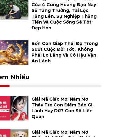
Của 4 Cung Hoàng Đạo Này
Sẽ Tăng Trưởng, Tài Lộc
Tăng Lên, Sự Nghiệp Thăng
Tiến Và Cuộc Sống Sẽ Tốt
Đẹp Hơn
Bốn Con Giáp Thái Độ Trong
Suốt Cuộc Đời Tốt , Không
Phải Lo Lắng Và Có Hậu Vận
An Lành
em Nhiều
Giải Mã Giấc Mơ: Nằm Mơ
Thấy Trẻ Con Điềm Báo Gì,
Lành Hay Dữ? Con Số Liên
Quan
Giải Mã Giấc Mơ: Nằm Mơ