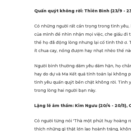
Quấn quýt không rời: Thiên Bình (23/9 - 23/
Có những người rất cẩn trọng trong tình yêu, 
của mình để nhìn nhận mọi việc, che giấu đi 
thể họ đã động lòng nhưng lại cố tình thờ ơ. T
ít chua cay, nồng đượm hay nhạt nhẽo thế nà
Người bình thường dám yêu dám hận, họ chẳng
hay do dự và Ma Kết quá tính toán lại không
tình yêu quấn quýt bền chặt không rời. Tình 
trong lòng hai người bạn này.
Lặng lẽ âm thầm: Kim Ngưu (20/4 - 20/5), C
Có người từng nói 'Thà một phút huy hoàng rồi
thích những gì thật lớn lao hoành tráng, kh