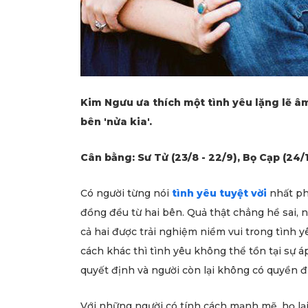
Kim Ngưu ưa thích một tình yêu lặng lẽ â
bên 'nửa kia'.
Cân bằng: Sư Tử (23/8 - 22/9), Bọ Cạp (24/1
Có người từng nói
tình yêu tuyệt vời
nhất phả
đồng đều từ hai bên. Quả thật chẳng hề sai,
cả hai được trải nghiệm niềm vui trong tình y
cách khác thì tình yêu không thể tồn tại sự 
quyết định và người còn lại không có quyền đư
Với những người có tính cách mạnh mẽ, họ lạ