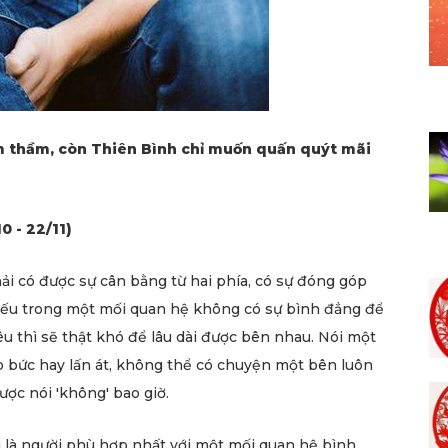
m thầm, còn Thiên Bình chỉ muốn quấn quýt mãi
0 - 22/11)
i có được sự cân bằng từ hai phía, có sự đóng góp
 nếu trong một mối quan hệ không có sự bình đẳng để
êu thì sẽ thật khó để lâu dài được bên nhau. Nói một
áp bức hay lấn át, không thể có chuyện một bên luôn
ợc nói 'không' bao giờ.
i là người phù hợp nhất với một mối quan hệ bình