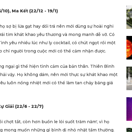
10), Ma Kết (22/12 - 19/1)
họ sợ bị lừa gạt hay dối trá nên mới dùng sự hoài nghi
trái tim khát khao yêu thương và mong manh dễ vỡ. Có
ình yêu nhiều lúc như ly cocktail, có chút ngọt rồi một
o chỉ người trong cuộc mới có thể cảm nhận được.
 ngại gì thể hiện tình cảm của bản thân. Thiên Bình
 phải vậy. Họ không dám, nên mới thực sự khát khao một
yêu luôn nồng nhiệt mới có thể làm tan chảy băng giá
ự Giải (22/6 - 22/7)
 chợt tắt, còn hơn buồn le lói suốt trăm năm', vì họ
ông mong muốn những gì bình dị nhỏ nhặt tầm thường.