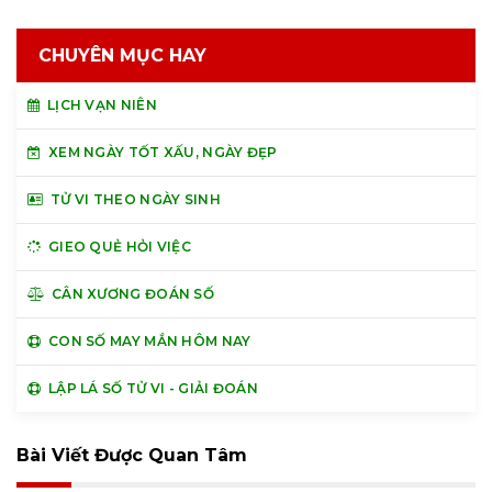
CHUYÊN MỤC HAY
LỊCH VẠN NIÊN
XEM NGÀY TỐT XẤU, NGÀY ĐẸP
TỬ VI THEO NGÀY SINH
GIEO QUẺ HỎI VIỆC
CÂN XƯƠNG ĐOÁN SỐ
CON SỐ MAY MẮN HÔM NAY
LẬP LÁ SỐ TỬ VI - GIẢI ĐOÁN
Bài Viết Được Quan Tâm