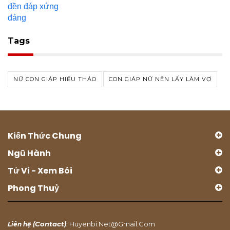
Tags
NỮ CON GIÁP HIẾU THẢO
CON GIÁP NỮ NÊN LẤY LÀM VỢ
Kiến Thức Chung
Ngũ Hành
Tử Vi - Xem Bói
Phong Thuỷ
Contact
Huyenbi.net@gmail.com
Liên hệ (
)
: