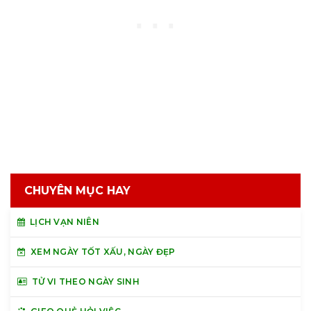
CHUYÊN MỤC HAY
LỊCH VẠN NIÊN
XEM NGÀY TỐT XẤU, NGÀY ĐẸP
TỬ VI THEO NGÀY SINH