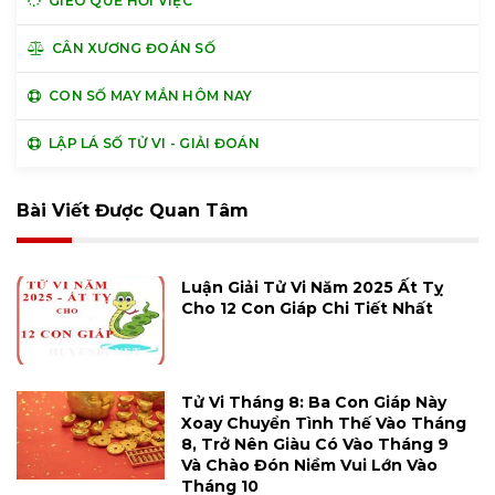
GIEO QUẺ HỎI VIỆC
CÂN XƯƠNG ĐOÁN SỐ
CON SỐ MAY MẮN HÔM NAY
LẬP LÁ SỐ TỬ VI - GIẢI ĐOÁN
Bài Viết Được Quan Tâm
Luận Giải Tử Vi Năm 2025 Ất Tỵ
Cho 12 Con Giáp Chi Tiết Nhất
Tử Vi Tháng 8: Ba Con Giáp Này
Xoay Chuyển Tình Thế Vào Tháng
8, Trở Nên Giàu Có Vào Tháng 9
Và Chào Đón Niềm Vui Lớn Vào
Tháng 10