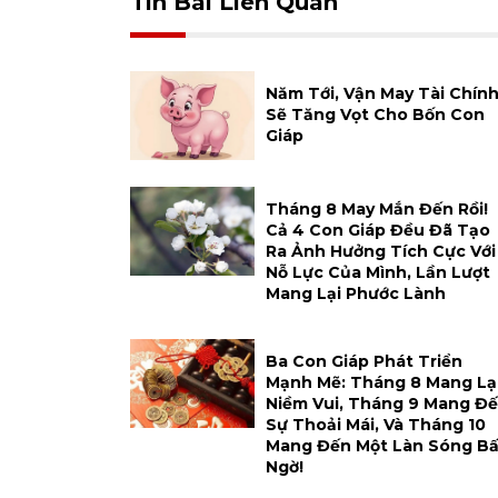
Tin Bài Liên Quan
Năm Tới, Vận May Tài Chín
Sẽ Tăng Vọt Cho Bốn Con
Giáp
Tháng 8 May Mắn Đến Rồi!
Cả 4 Con Giáp Đều Đã Tạo
Ra Ảnh Hưởng Tích Cực Với
Nỗ Lực Của Mình, Lần Lượt
Mang Lại Phước Lành
Ba Con Giáp Phát Triển
Mạnh Mẽ: Tháng 8 Mang Lạ
Niềm Vui, Tháng 9 Mang Đ
Sự Thoải Mái, Và Tháng 10
Mang Đến Một Làn Sóng Bấ
Ngờ!