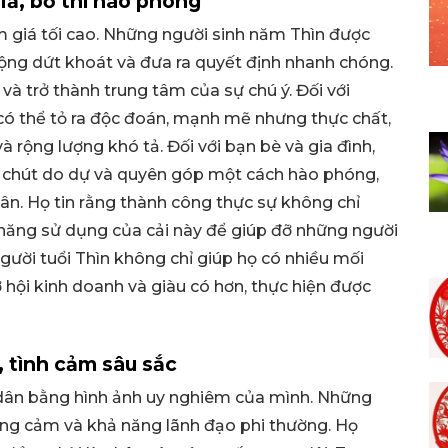
iả, bố thí hào phóng
 giá tối cao. Những người sinh năm Thìn được
 động dứt khoát và đưa ra quyết định nhanh chóng.
à trở thành trung tâm của sự chú ý. Đối với
có thể tỏ ra độc đoán, mạnh mẽ nhưng thực chất,
à rộng lượng khó tả. Đối với bạn bè và gia đình,
ng chút do dự và quyên góp một cách hào phóng,
ân. Họ tin rằng thành công thực sự không chỉ
ả năng sử dụng của cải này để giúp đỡ những người
gười tuổi Thìn không chỉ giúp họ có nhiều mối
hội kinh doanh và giàu có hơn, thực hiện được
, tình cảm sâu sắc
 dân bằng hình ảnh uy nghiêm của mình. Những
ng cảm và khả năng lãnh đạo phi thường. Họ