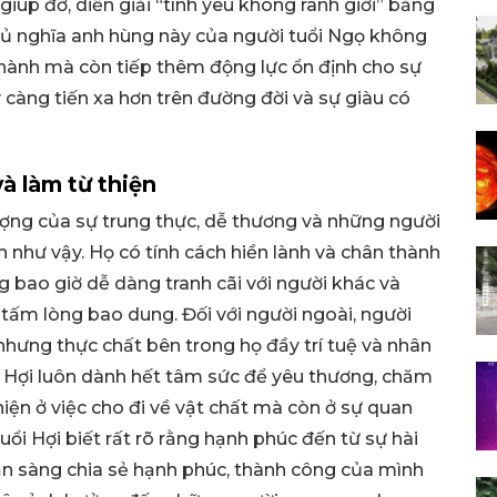
iúp đỡ, diễn giải “tình yêu không ranh giới” bằng
ủ nghĩa anh hùng này của người tuổi Ngọ không
thành mà còn tiếp thêm động lực ổn định cho sự
 càng tiến xa hơn trên đường đời và sự giàu có
và làm từ thiện
ượng của sự trung thực, dễ thương và những người
 như vậy. Họ có tính cách hiền lành và chân thành
g bao giờ dễ dàng tranh cãi với người khác và
 tấm lòng bao dung. Đối với người ngoài, người
 nhưng thực chất bên trong họ đầy trí tuệ và nhân
uổi Hợi luôn dành hết tâm sức để yêu thương, chăm
iện ở việc cho đi về vật chất mà còn ở sự quan
ổi Hợi biết rất rõ rằng hạnh phúc đến từ sự hài
ẵn sàng chia sẻ hạnh phúc, thành công của mình