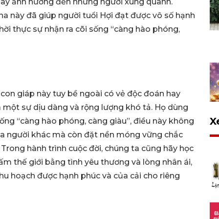
 gây ảnh hưởng đến những người xung quanh.
tha này đã giúp người tuổi Hợi đạt được vô số hạnh
hời thực sự nhận ra cõi sống “càng hào phóng,
n con giáp này tuy bề ngoài có vẻ độc đoán hay
 một sự dịu dàng và rộng lượng khó tả. Họ dùng
X
 sống “càng hào phóng, càng giàu”, điều này không
 của người khác mà còn đặt nền móng vững chắc
. Trong hành trình cuộc đời, chúng ta cũng hãy học
ấm thế giới bằng tình yêu thương và lòng nhân ái,
thu hoạch được hạnh phúc và của cải cho riêng