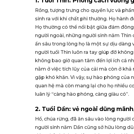
1. Tuổi Thìn: Phong cách vương g
Rồng, tượng trưng cho quyền lực và phẩm
sinh ra với khí chất phi thường. Họ hành
Họ thường có thể nổi bật giữa đám đông v
người ngoài, những người sinh năm Thìn 
ẩn sâu trong lòng họ là một sự dịu dàng v
người tuổi Thìn luôn ra tay giúp đỡ khô
không bao giờ quan tâm đến lợi ích cá nh
nằm ở việc tích lũy của cải mà còn ở kh
gặp khó khăn. Vì vậy, sự hào phóng của n
quan hệ mà còn mang lại cho họ nhiều cơ 
luân lý “càng hào phóng, càng giàu có”.
2. Tuổi Dần: vẻ ngoài dũng mãnh
Hổ, chúa rừng, đã ăn sâu vào lòng người
người sinh năm Dần cũng sở hữu lòng dũ