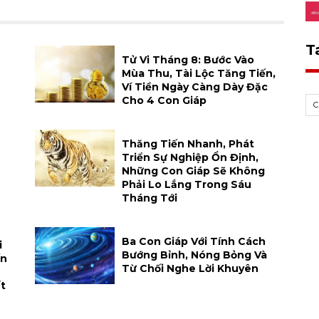
T
h
Tử Vi Tháng 8: Bước Vào
Mùa Thu, Tài Lộc Tăng Tiến,
Ví Tiền Ngày Càng Dày Đặc
Cho 4 Con Giáp
Thăng Tiến Nhanh, Phát
Triển Sự Nghiệp Ổn Định,
Những Con Giáp Sẽ Không
Phải Lo Lắng Trong Sáu
Tháng Tới
Ba Con Giáp Với Tính Cách
i
Bướng Bỉnh, Nóng Bỏng Và
ến
Từ Chối Nghe Lời Khuyên
t