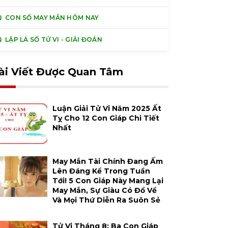
CON SỐ MAY MẮN HÔM NAY
LẬP LÁ SỐ TỬ VI - GIẢI ĐOÁN
ài Viết Được Quan Tâm
Luận Giải Tử Vi Năm 2025 Ất
Tỵ Cho 12 Con Giáp Chi Tiết
Nhất
May Mắn Tài Chính Đang Ấm
Lên Đáng Kể Trong Tuần
Tới! 5 Con Giáp Này Mang Lại
May Mắn, Sự Giàu Có Đổ Về
Và Mọi Thứ Diễn Ra Suôn Sẻ
Tử Vi Tháng 8: Ba Con Giáp