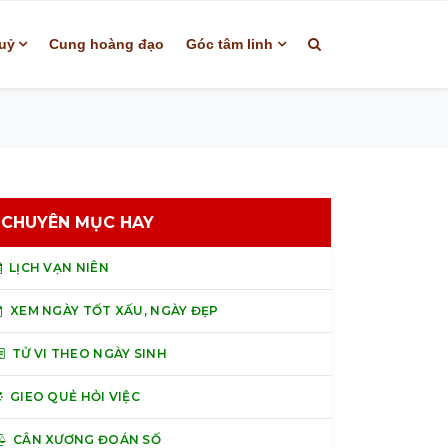
uỷ
Cung hoàng đạo
Góc tâm linh
CHUYÊN MỤC HAY
LỊCH VẠN NIÊN
XEM NGÀY TỐT XẤU, NGÀY ĐẸP
TỬ VI THEO NGÀY SINH
GIEO QUẺ HỎI VIỆC
CÂN XƯƠNG ĐOÁN SỐ