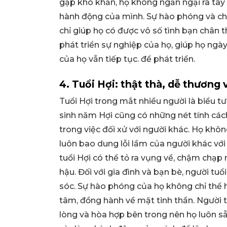
gặp khó khăn, họ không ngần ngại ra tay g
hành động của mình. Sự hào phóng và ch
chỉ giúp họ có được vô số tình bạn chân 
phát triển sự nghiệp của họ, giúp họ ngày
của họ vẫn tiếp tục. để phát triển.
4. Tuổi Hợi: thật thà, dễ thương 
Tuổi Hợi trong mắt nhiều người là biểu t
sinh năm Hợi cũng có những nét tính cách
trong việc đối xử với người khác. Họ khôn
luôn bao dung lỗi lầm của người khác với
tuổi Hợi có thể tỏ ra vụng về, chậm chạp
hậu. Đối với gia đình và bạn bè, người t
sóc. Sự hào phóng của họ không chỉ thể h
tâm, đồng hành về mặt tinh thần. Người tu
lòng và hòa hợp bên trong nên họ luôn s