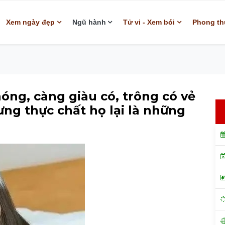
Xem ngày đẹp
Ngũ hành
Tử vi - Xem bói
Phong th
óng, càng giàu có, trông có vẻ
g thực chất họ lại là những