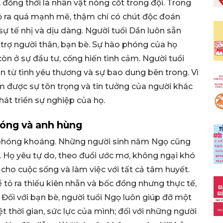
đồng thời là nhân vật nòng cốt trong đội. Trong
tỏ ra quá mạnh mẽ, thậm chí có chút độc đoán
sự tế nhị và dịu dàng. Người tuổi Dần luôn sẵn
 trợ người thân, bạn bè. Sự hào phóng của họ
òn ở sự đầu tư, cống hiến tình cảm. Người tuổi
n từ tình yêu thương và sự bao dung bên trong. Vì
m được sự tôn trọng và tin tưởng của người khác
át triển sự nghiệp của họ.
hóng và anh hùng
 phóng khoáng. Những người sinh năm Ngọ cũng
 Họ yêu tự do, theo đuổi ước mơ, không ngại khó
 cho cuộc sống và làm việc với tất cả tâm huyết.
ể tỏ ra thiếu kiên nhẫn và bốc đồng nhưng thực tế,
. Đối với bạn bè, người tuổi Ngọ luôn giúp đỡ một
 thời gian, sức lực của mình; đối với những người