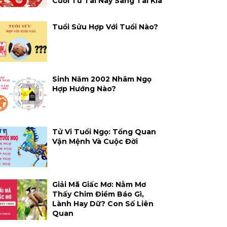
Cười Từ Tai Này Sang Tai Kia
Tuổi Sửu Hợp Với Tuổi Nào?
Sinh Năm 2002 Nhâm Ngọ
Hợp Hướng Nào?
Tử Vi Tuổi Ngọ: Tổng Quan
Vận Mệnh Và Cuộc Đời
Giải Mã Giấc Mơ: Nằm Mơ
Thấy Chim Điềm Báo Gì,
Lành Hay Dữ? Con Số Liên
Quan