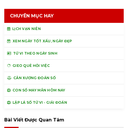
CHUYÊN MỤC HAY
LỊCH VẠN NIÊN
XEM NGÀY TỐT XẤU, NGÀY ĐẸP
TỬ VI THEO NGÀY SINH
GIEO QUẺ HỎI VIỆC
CÂN XƯƠNG ĐOÁN SỐ
CON SỐ MAY MẮN HÔM NAY
LẬP LÁ SỐ TỬ VI - GIẢI ĐOÁN
Bài Viết Được Quan Tâm