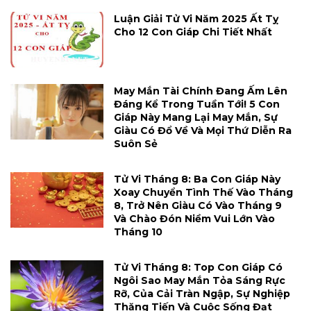
Luận Giải Tử Vi Năm 2025 Ất Tỵ
Cho 12 Con Giáp Chi Tiết Nhất
May Mắn Tài Chính Đang Ấm Lên
Đáng Kể Trong Tuần Tới! 5 Con
Giáp Này Mang Lại May Mắn, Sự
Giàu Có Đổ Về Và Mọi Thứ Diễn Ra
Suôn Sẻ
Tử Vi Tháng 8: Ba Con Giáp Này
Xoay Chuyển Tình Thế Vào Tháng
8, Trở Nên Giàu Có Vào Tháng 9
Và Chào Đón Niềm Vui Lớn Vào
Tháng 10
Tử Vi Tháng 8: Top Con Giáp Có
Ngôi Sao May Mắn Tỏa Sáng Rực
Rỡ, Của Cải Tràn Ngập, Sự Nghiệp
Thăng Tiến Và Cuộc Sống Đạt