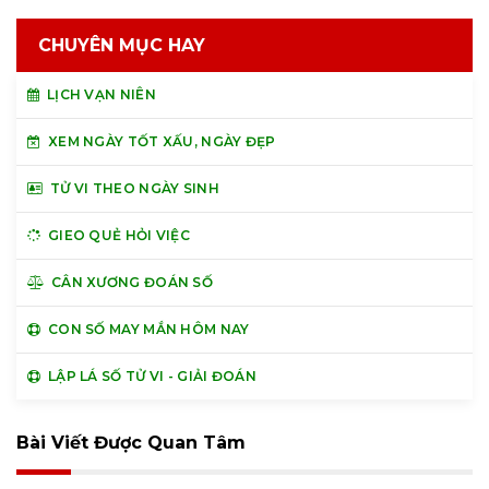
CHUYÊN MỤC HAY
LỊCH VẠN NIÊN
XEM NGÀY TỐT XẤU, NGÀY ĐẸP
TỬ VI THEO NGÀY SINH
GIEO QUẺ HỎI VIỆC
CÂN XƯƠNG ĐOÁN SỐ
CON SỐ MAY MẮN HÔM NAY
LẬP LÁ SỐ TỬ VI - GIẢI ĐOÁN
Bài Viết Được Quan Tâm