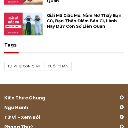
Quan
Giải Mã Giấc Mơ: Nằm Mơ Thấy Bạn
Cũ, Bạn Thân Điềm Báo Gì, Lành
Hay Dữ? Con Số Liên Quan
Tags
TỬ VI 12 CON GIÁP
TUỔI THÂN
Kiến Thức Chung
Ngũ Hành
Tử Vi - Xem Bói
Phong Thuỷ