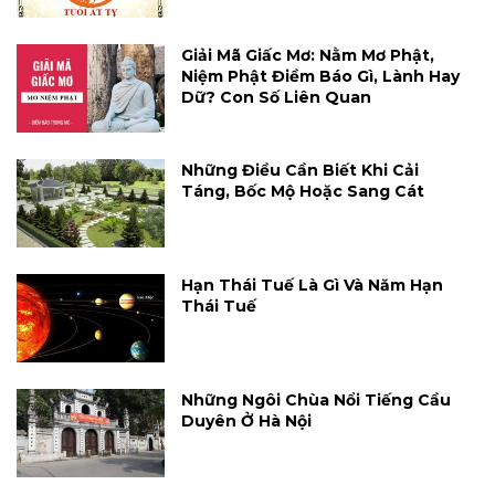
Giải Mã Giấc Mơ: Nằm Mơ Phật,
Niệm Phật Điềm Báo Gì, Lành Hay
Dữ? Con Số Liên Quan
Những Điều Cần Biết Khi Cải
Táng, Bốc Mộ Hoặc Sang Cát
Hạn Thái Tuế Là Gì Và Năm Hạn
Thái Tuế
Những Ngôi Chùa Nổi Tiếng Cầu
Duyên Ở Hà Nội