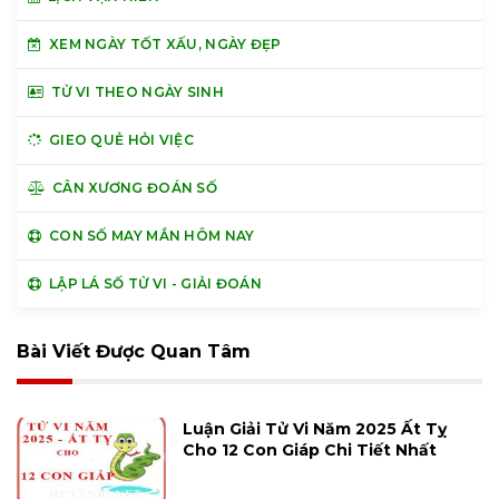
XEM NGÀY TỐT XẤU, NGÀY ĐẸP
TỬ VI THEO NGÀY SINH
GIEO QUẺ HỎI VIỆC
CÂN XƯƠNG ĐOÁN SỐ
CON SỐ MAY MẮN HÔM NAY
LẬP LÁ SỐ TỬ VI - GIẢI ĐOÁN
Bài Viết Được Quan Tâm
Luận Giải Tử Vi Năm 2025 Ất Tỵ
Cho 12 Con Giáp Chi Tiết Nhất