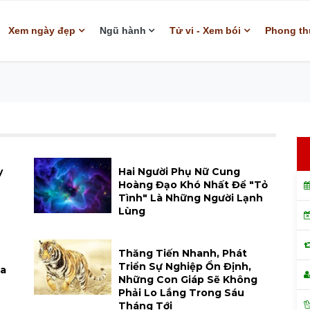
Xem ngày đẹp
Ngũ hành
Tử vi - Xem bói
Phong th
y
Hai Người Phụ Nữ Cung
Hoàng Đạo Khó Nhất Để "tỏ
Tình" Là Những Người Lạnh
Lùng
Thăng Tiến Nhanh, Phát
Triển Sự Nghiệp Ổn Định,
Xa
Những Con Giáp Sẽ Không
Phải Lo Lắng Trong Sáu
Tháng Tới