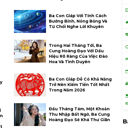
h
Ba Con Giáp Với Tính Cách
Bướng Bỉnh, Nóng Bỏng Và
Từ Chối Nghe Lời Khuyên
Trong Hai Tháng Tới, Ba
Cung Hoàng Đạo Với Dấu
Hiệu Rõ Ràng Của Việc Đào
Hoa Và Tình Duyên
Ba Con Giáp Dễ Có Khả Năng
y
Trở Nên Kiếm Tiền Tốt Nhất
Trong Năm 2026
Đ
Đầu Tháng Tám, Một Khoản
i
Thu Nhập Bất Ngờ, Ba Cung
ến
Hoàng Đạo Sẽ Khá Thư Giãn
B
t