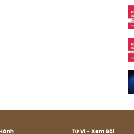
Hành
Tử Vi - Xem Bói