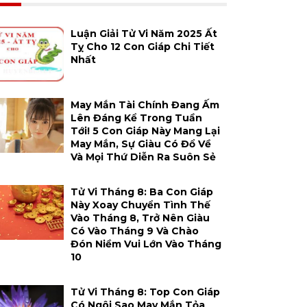
Luận Giải Tử Vi Năm 2025 Ất
Tỵ Cho 12 Con Giáp Chi Tiết
Nhất
May Mắn Tài Chính Đang Ấm
Lên Đáng Kể Trong Tuần
Tới! 5 Con Giáp Này Mang Lại
May Mắn, Sự Giàu Có Đổ Về
Và Mọi Thứ Diễn Ra Suôn Sẻ
Tử Vi Tháng 8: Ba Con Giáp
Này Xoay Chuyển Tình Thế
Vào Tháng 8, Trở Nên Giàu
Có Vào Tháng 9 Và Chào
Đón Niềm Vui Lớn Vào Tháng
10
Tử Vi Tháng 8: Top Con Giáp
Có Ngôi Sao May Mắn Tỏa