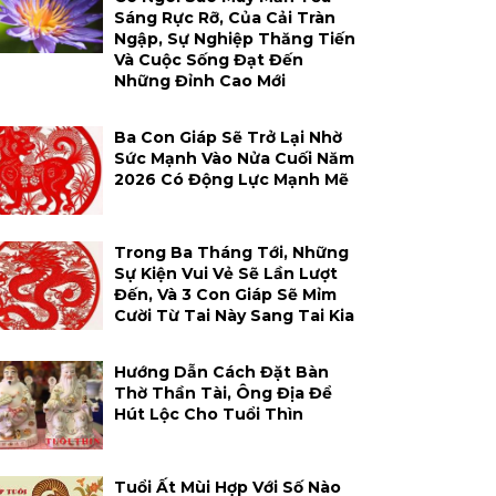
Sáng Rực Rỡ, Của Cải Tràn
Ngập, Sự Nghiệp Thăng Tiến
Và Cuộc Sống Đạt Đến
Những Đỉnh Cao Mới
Ba Con Giáp Sẽ Trở Lại Nhờ
Sức Mạnh Vào Nửa Cuối Năm
2026 Có Động Lực Mạnh Mẽ
Trong Ba Tháng Tới, Những
Sự Kiện Vui Vẻ Sẽ Lần Lượt
Đến, Và 3 Con Giáp Sẽ Mỉm
Cười Từ Tai Này Sang Tai Kia
Hướng Dẫn Cách Đặt Bàn
Thờ Thần Tài, Ông Địa Để
Hút Lộc Cho Tuổi Thìn
Tuổi Ất Mùi Hợp Với Số Nào