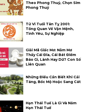
Theo Phong Thuỷ, Chọn Sim
Phong Thuỷ
Tử Vi Tuổi Tân Tỵ 2001:
Tổng Quan Về Vận Mệnh,
Tình Yêu, Sự Nghiệp
Giải Mã Giấc Mơ: Nằm Mơ
Thấy Cái Đĩa, Cái Bát Điềm
Báo Gì, Lành Hay Dữ? Con Số
Liên Quan
Những Điều Cần Biết Khi Cải
Táng, Bốc Mộ Hoặc Sang Cát
Hạn Thái Tuế Là Gì Và Năm
Hạn Thái Tuế