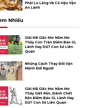
Phải Lo Lắng Và Có Hậu Vận
An Lành
em Nhiều
Giải Mã Giấc Mơ: Nằm Mơ
Thấy Con Trăn Điềm Báo Gì,
Lành Hay Dữ? Con Số Liên
Quan
Những Cách Thay Đổi Vận
Mệnh Đời Người
Giải Mã Giấc Mơ: Nằm Mơ
Thấy Giết Rắn, Đánh Chết
Rắn Điềm Báo Gì, Lành Hay
Dữ? Con Số Liên Quan