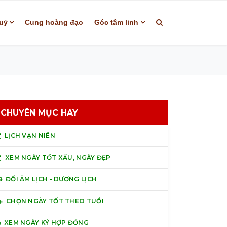
uỷ
Cung hoàng đạo
Góc tâm linh
CHUYÊN MỤC HAY
LỊCH VẠN NIÊN
XEM NGÀY TỐT XẤU, NGÀY ĐẸP
ĐỔI ÂM LỊCH - DƯƠNG LỊCH
CHỌN NGÀY TỐT THEO TUỔI
XEM NGÀY KÝ HỢP ĐỒNG