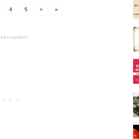
4
5
>
»