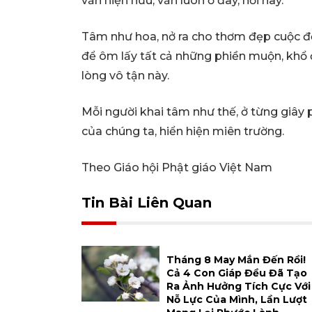
vẫn hiện hữu, vẫn luôn ở đây, nơi này.
Tâm như hoa, nở ra cho thơm đẹp cuộc đờ
để ôm lấy tất cả những phiền muộn, khổ đ
lòng vô tận này.
Mỗi người khai tâm như thế, ở từng giây 
của chúng ta, hiển hiện miên trường.
Theo Giáo hội Phật giáo Việt Nam
Tin Bài Liên Quan
Tháng 8 May Mắn Đến Rồi!
Cả 4 Con Giáp Đều Đã Tạo
Ra Ảnh Hưởng Tích Cực Với
Nỗ Lực Của Mình, Lần Lượt