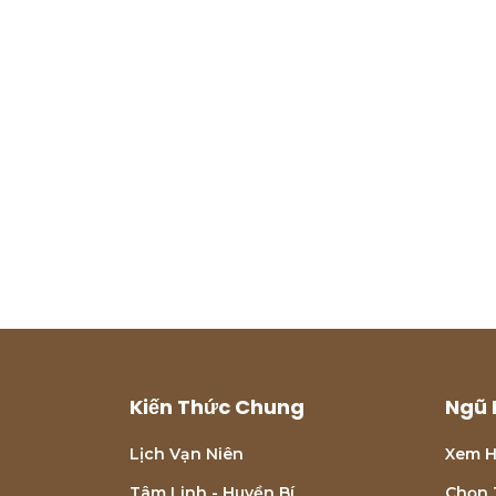
Kiến Thức Chung
Ngũ 
Lịch Vạn Niên
Xem H
Tâm Linh - Huyền Bí
Chọn 