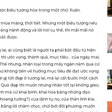
ược biểu tượng hóa trong một chữ: Xuân.
a mùa màng, thời tiết. Nhưng một biểu tượng nếu
ằng hành động và lời nói cụ thể, thì mãi mãi nó
bắt được.
ai, ai cũng biết là người ta phải bắt đầu từ hiện
, thì ước vọng, thành quả, mục tiêu… của ngày mai,
. Thế nhưng, nhân loại trong mấy ngàn năm qua cứ
chứ không tiến về hướng mục tiêu để đạt ước vọng
 gì tốt đẹp ở tương lai, mà lại cất bước một cách
ại. Quả đẹp thì muốn nhưng nhân tốt lại không gieo,
ình mà cứ khai binh, khai hỏa bằng những đạo
oang tưởng?) của lãnh tụ nọ, của thần linh kia;
bằng lời châm chọc, chửi bới đối phương; muốn