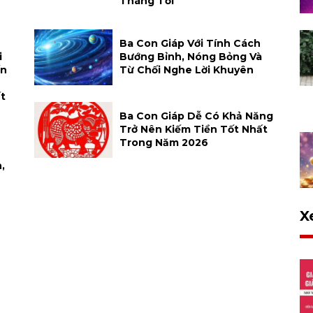
Tháng Tới
Ba Con Giáp Với Tính Cách
i
Bướng Bỉnh, Nóng Bỏng Và
ến
Từ Chối Nghe Lời Khuyên
t
Ba Con Giáp Dễ Có Khả Năng
Trở Nên Kiếm Tiền Tốt Nhất
Trong Năm 2026
,
X