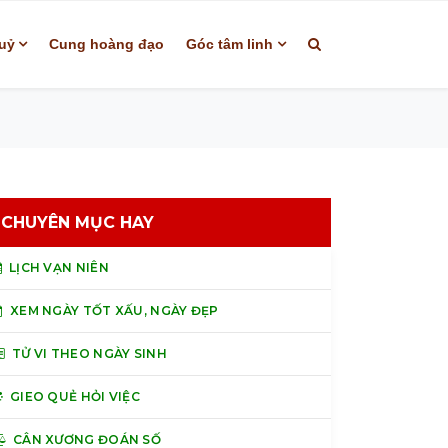
uỷ
Cung hoàng đạo
Góc tâm linh
CHUYÊN MỤC HAY
LỊCH VẠN NIÊN
XEM NGÀY TỐT XẤU, NGÀY ĐẸP
TỬ VI THEO NGÀY SINH
GIEO QUẺ HỎI VIỆC
CÂN XƯƠNG ĐOÁN SỐ