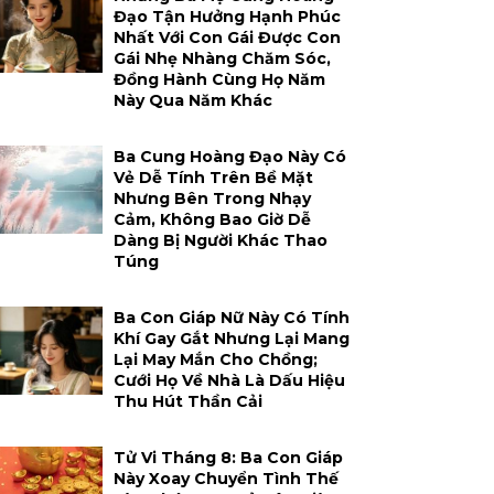
Đạo Tận Hưởng Hạnh Phúc
Nhất Với Con Gái Được Con
Gái Nhẹ Nhàng Chăm Sóc,
Đồng Hành Cùng Họ Năm
Này Qua Năm Khác
Ba Cung Hoàng Đạo Này Có
Vẻ Dễ Tính Trên Bề Mặt
Nhưng Bên Trong Nhạy
Cảm, Không Bao Giờ Dễ
Dàng Bị Người Khác Thao
Túng
Ba Con Giáp Nữ Này Có Tính
Khí Gay Gắt Nhưng Lại Mang
Lại May Mắn Cho Chồng;
Cưới Họ Về Nhà Là Dấu Hiệu
Thu Hút Thần Cải
Tử Vi Tháng 8: Ba Con Giáp
Này Xoay Chuyển Tình Thế