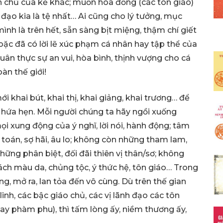
 chủ của kẻ khác; muốn hòa đồng (các tôn giáo)
 đạo kia là tệ nhất… Ai cũng cho lý tưởng, mục
mình là trên hết, sẵn sàng bịt miệng, thậm chí giết
hoặc đã có lời lẽ xúc phạm cá nhân hay tập thể của
ân thực sự an vui, hòa bình, thịnh vượng cho cá
oàn thế giới!
khai bút, khai thị, khai giảng, khai trương… để
hứa hẹn. Mỗi người chúng ta hãy ngồi xuống
ọi xung động của ý nghĩ, lời nói, hành động; tâm
 toán, sợ hãi, âu lo; không còn những tham lam,
ững phân biệt, đối đãi thiên vị thân/sơ; không
ách màu da, chủng tộc, ý thức hệ, tôn giáo… Trong
ng, mở ra, lan tỏa đến vô cùng. Dù trên thế gian
inh, các bậc giáo chủ, các vị lãnh đạo các tôn
hay phàm phu), thì tấm lòng ấy, niềm thương ấy,