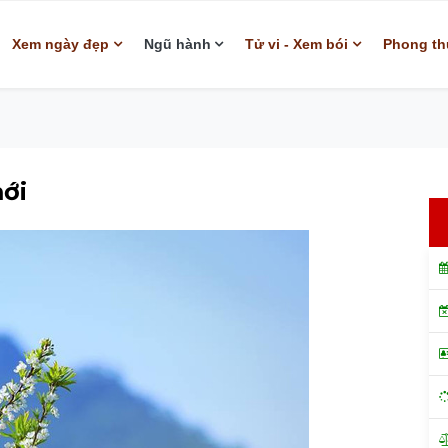
Xem ngày đẹp
Ngũ hành
Tử vi - Xem bói
Phong th
ới