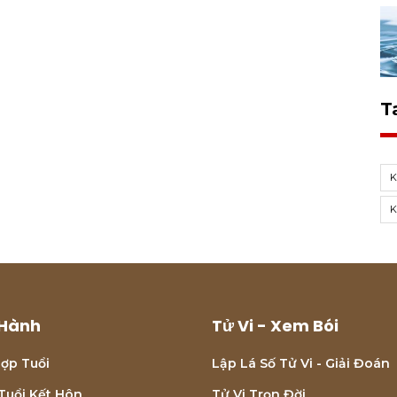
T
K
K
Hành
Tử Vi - Xem Bói
ợp Tuổi
Lập Lá Số Tử Vi - Giải Đoán
Tuổi Kết Hôn
Tử Vi Trọn Đời