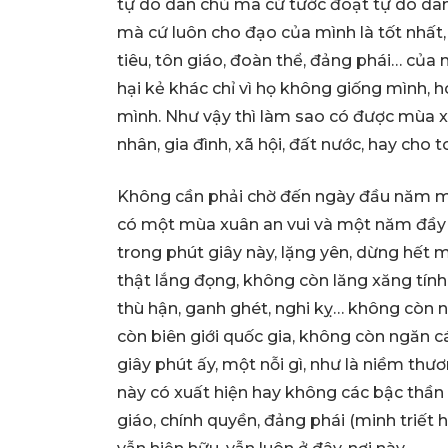
tự do dân chủ mà cứ tước đoạt tự do dân
mà cứ luôn cho đạo của mình là tốt nhất,
tiêu, tôn giáo, đoàn thể, đảng phái… của 
hại kẻ khác chỉ vì họ không giống mình, 
mình. Như vậy thì làm sao có được mùa xu
nhân, gia đình, xã hội, đất nước, hay cho t
Không cần phải chờ đến ngày đầu năm mới 
có một mùa xuân an vui và một năm đầy 
trong phút giây này, lặng yên, dừng hết m
thật lắng đọng, không còn lăng xăng tính
thù hận, ganh ghét, nghi kỵ… không còn nh
còn biên giới quốc gia, không còn ngăn c
giây phút ấy, một nỗi gì, như là niềm thươ
này có xuất hiện hay không các bậc thần l
giáo, chính quyền, đảng phái (minh triết 