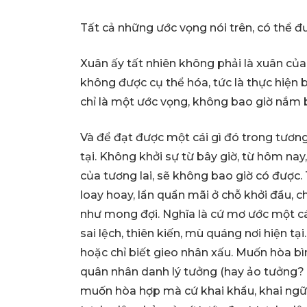
Tất cả những ước vọng nói trên, có thể đ
Xuân ấy tất nhiên không phải là xuân củ
không được cụ thể hóa, tức là thực hiện b
chỉ là một ước vọng, không bao giờ nắm 
Và để đạt được một cái gì đó trong tương l
tại. Không khởi sự từ bây giờ, từ hôm nay
của tương lai, sẽ không bao giờ có được
loay hoay, lẩn quẩn mãi ở chỗ khởi đầu, 
như mong đợi. Nghĩa là cứ mơ ước một cái
sai lệch, thiên kiến, mù quáng nơi hiện t
hoặc chỉ biết gieo nhân xấu. Muốn hòa b
quân nhân danh lý tưởng (hay ảo tưởng? h
muốn hòa hợp mà cứ khai khẩu, khai ngữ 