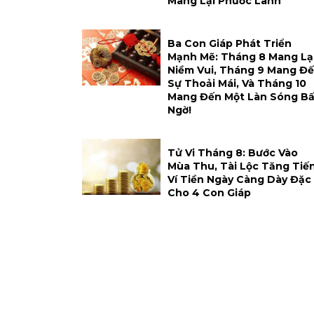
Mang Lại Phước Lành
Ba Con Giáp Phát Triển
Mạnh Mẽ: Tháng 8 Mang Lạ
Niềm Vui, Tháng 9 Mang Đ
Sự Thoải Mái, Và Tháng 10
Mang Đến Một Làn Sóng Bấ
Ngờ!
Tử Vi Tháng 8: Bước Vào
Mùa Thu, Tài Lộc Tăng Tiến
Ví Tiền Ngày Càng Dày Đặc
Cho 4 Con Giáp