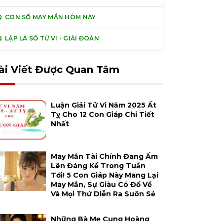
CON SỐ MAY MẮN HÔM NAY
LẬP LÁ SỐ TỬ VI - GIẢI ĐOÁN
ài Viết Được Quan Tâm
Luận Giải Tử Vi Năm 2025 Ất
Tỵ Cho 12 Con Giáp Chi Tiết
Nhất
May Mắn Tài Chính Đang Ấm
Lên Đáng Kể Trong Tuần
Tới! 5 Con Giáp Này Mang Lại
May Mắn, Sự Giàu Có Đổ Về
Và Mọi Thứ Diễn Ra Suôn Sẻ
Những Bà Mẹ Cung Hoàng