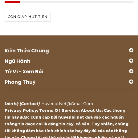
CON GIÁP HÚT TIỀN
Kiến Thức Chung
Ngũ Hành
Tử Vi - Xem Bói
Phong Thuỷ
Contact
Huyenbi.net@gmail.com
Liên hệ (
)
:
Privacy Policy
Terms Of Service
About Us
;
;
: Các thông
tin này được cung cấp bởi huyenbi.net dựa vào các nguồn
thông tin được coi là đáng tin cậy, có sẵn. Tuy nhiên, chúng
tôi không đảm bảo tính chính xác hay đầy đủ của các thông
tin này. Chúng tôi có thể có các lời khuyên, ý kiến, và phát