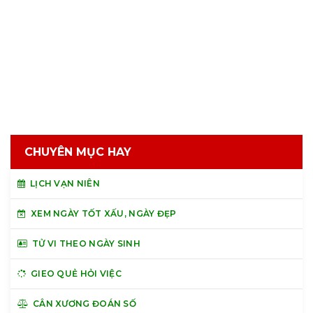
CHUYÊN MỤC HAY
LỊCH VẠN NIÊN
XEM NGÀY TỐT XẤU, NGÀY ĐẸP
TỬ VI THEO NGÀY SINH
GIEO QUẺ HỎI VIỆC
CÂN XƯƠNG ĐOÁN SỐ