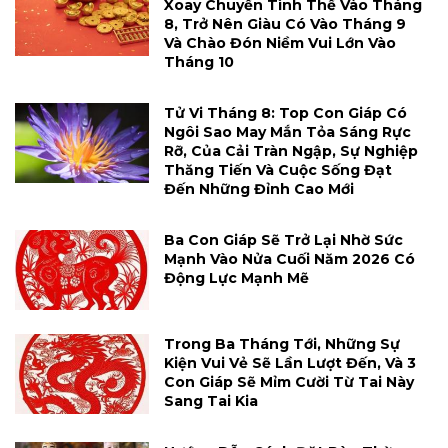
Xoay Chuyển Tình Thế Vào Tháng
8, Trở Nên Giàu Có Vào Tháng 9
Và Chào Đón Niềm Vui Lớn Vào
Tháng 10
Tử Vi Tháng 8: Top Con Giáp Có
Ngôi Sao May Mắn Tỏa Sáng Rực
Rỡ, Của Cải Tràn Ngập, Sự Nghiệp
Thăng Tiến Và Cuộc Sống Đạt
Đến Những Đỉnh Cao Mới
Ba Con Giáp Sẽ Trở Lại Nhờ Sức
Mạnh Vào Nửa Cuối Năm 2026 Có
Động Lực Mạnh Mẽ
Trong Ba Tháng Tới, Những Sự
Kiện Vui Vẻ Sẽ Lần Lượt Đến, Và 3
Con Giáp Sẽ Mỉm Cười Từ Tai Này
Sang Tai Kia