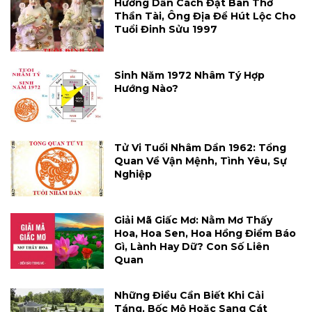
Hướng Dẫn Cách Đặt Bàn Thờ
Thần Tài, Ông Địa Để Hút Lộc Cho
Tuổi Đinh Sửu 1997
Sinh Năm 1972 Nhâm Tý Hợp
Hướng Nào?
Tử Vi Tuổi Nhâm Dần 1962: Tổng
Quan Về Vận Mệnh, Tình Yêu, Sự
Nghiệp
Giải Mã Giấc Mơ: Nằm Mơ Thấy
Hoa, Hoa Sen, Hoa Hồng Điềm Báo
Gì, Lành Hay Dữ? Con Số Liên
Quan
Những Điều Cần Biết Khi Cải
Táng, Bốc Mộ Hoặc Sang Cát