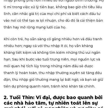
nhập phong phú hơn nhiều so với người bình thường. Họ
tỉ mỉ trong việc xử lý tiền bạc, không bao giờ chi tiêu liều
lĩnh, cân nhắc giá trị của mọi chi phí và biết cách đầu tư
vào nơi có thể tạo ra lợi nhuận, cho dù đó là cải thiện bản
thân hay mở rộng mạng lưới của họ.
Khi còn trẻ, họ sẵn sàng cố gắng nhiều hơn và đấu tranh
nhiều hơn; ngay cả với thu nhập ít ỏi, họ vẫn khăng
khăng tiết kiệm và không tìm kiếm những thú vui ngắn
hạn. Sau khi bước vào tuổi trung niên, mọi nguồn lực và
mối quan hệ tích lũy trong những năm đầu sẽ được
thanh lý hoàn toàn, thu nhập thường xuyên sẽ tăng đều
đặn, thu nhập gió thường mang lại bất ngờ, và bạn sẽ giữ
tiền dự phòng quanh năm, tránh khó khăn tài chính.
2. Tuổi Thìn: Vĩ đại, được bao quanh bởi
các nhà hảo tâm, tự nhiên toát lên sự