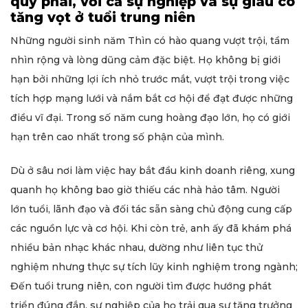
quý phái, với cả sự nghiệp và sự giàu có
tăng vọt ở tuổi trung niên
Những người sinh năm Thìn có hào quang vượt trội, tầm
nhìn rộng và lòng dũng cảm đặc biệt. Họ không bị giới
hạn bởi những lợi ích nhỏ trước mắt, vượt trội trong việc
tích hợp mạng lưới và nắm bắt cơ hội để đạt được những
điều vĩ đại. Trong số năm cung hoàng đạo lớn, họ có giới
hạn trên cao nhất trong số phận của mình.
Dù ở sâu nơi làm việc hay bắt đầu kinh doanh riêng, xung
quanh họ không bao giờ thiếu các nhà hảo tâm. Người
lớn tuổi, lãnh đạo và đối tác sẵn sàng chủ động cung cấp
các nguồn lực và cơ hội. Khi còn trẻ, anh ấy đã khám phá
nhiều bản nhạc khác nhau, dường như liên tục thử
nghiệm nhưng thực sự tích lũy kinh nghiệm trong ngành;
Đến tuổi trung niên, con người tìm được hướng phát
triển đúng đắn, sự nghiệp của họ trải qua sự tăng trưởng