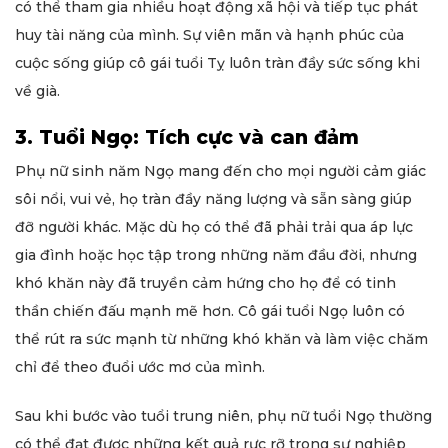
có thể tham gia nhiều hoạt động xã hội và tiếp tục phát
huy tài năng của mình. Sự viên mãn và hạnh phúc của
cuộc sống giúp cô gái tuổi Tỵ luôn tràn đầy sức sống khi
về già.
3. Tuổi Ngọ: Tích cực và can đảm
Phụ nữ sinh năm Ngọ mang đến cho mọi người cảm giác
sôi nổi, vui vẻ, họ tràn đầy năng lượng và sẵn sàng giúp
đỡ người khác. Mặc dù họ có thể đã phải trải qua áp lực
gia đình hoặc học tập trong những năm đầu đời, nhưng
khó khăn này đã truyền cảm hứng cho họ để có tinh
thần chiến đấu mạnh mẽ hơn. Cô gái tuổi Ngọ luôn có
thể rút ra sức mạnh từ những khó khăn và làm việc chăm
chỉ để theo đuổi ước mơ của mình.
Sau khi bước vào tuổi trung niên, phụ nữ tuổi Ngọ thường
có thể đạt được những kết quả rực rỡ trong sự nghiệp