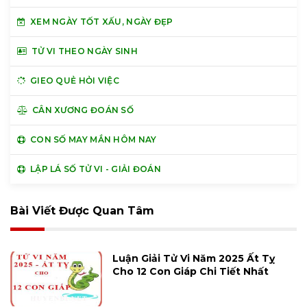
XEM NGÀY TỐT XẤU, NGÀY ĐẸP
TỬ VI THEO NGÀY SINH
GIEO QUẺ HỎI VIỆC
CÂN XƯƠNG ĐOÁN SỐ
CON SỐ MAY MẮN HÔM NAY
LẬP LÁ SỐ TỬ VI - GIẢI ĐOÁN
Bài Viết Được Quan Tâm
Luận Giải Tử Vi Năm 2025 Ất Tỵ
Cho 12 Con Giáp Chi Tiết Nhất