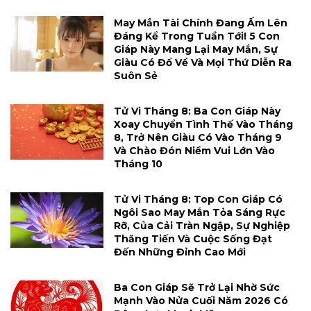
May Mắn Tài Chính Đang Ấm Lên
Đáng Kể Trong Tuần Tới! 5 Con
Giáp Này Mang Lại May Mắn, Sự
Giàu Có Đổ Về Và Mọi Thứ Diễn Ra
Suôn Sẻ
Tử Vi Tháng 8: Ba Con Giáp Này
Xoay Chuyển Tình Thế Vào Tháng
8, Trở Nên Giàu Có Vào Tháng 9
Và Chào Đón Niềm Vui Lớn Vào
Tháng 10
Tử Vi Tháng 8: Top Con Giáp Có
Ngôi Sao May Mắn Tỏa Sáng Rực
Rỡ, Của Cải Tràn Ngập, Sự Nghiệp
Thăng Tiến Và Cuộc Sống Đạt
Đến Những Đỉnh Cao Mới
Ba Con Giáp Sẽ Trở Lại Nhờ Sức
Mạnh Vào Nửa Cuối Năm 2026 Có