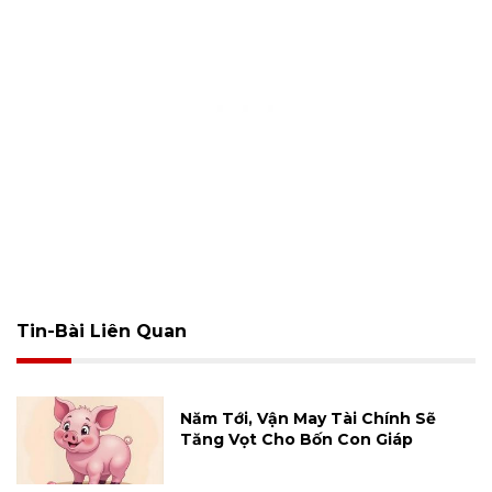
Tin-Bài Liên Quan
Năm Tới, Vận May Tài Chính Sẽ
Tăng Vọt Cho Bốn Con Giáp