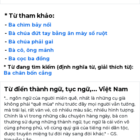
* Từ tham khảo:
-
Ba chìm bảy nổi
-
Bà chúa đứt tay bằng ăn mày sổ ruột
-
Bà chúa phải gai
-
Bà cô, ông mãnh
-
Ba cọc ba đồng
* Từ đang tìm kiếm (định nghĩa từ, giải thích từ):
Ba chân bốn cẳng
Từ điển thành ngữ, tục ngữ,... Việt Nam
"... ngôn ngữ của người miền quê, nhất là những cụ già
không phải "quê mùa" như trước đây mọi người vẫn tưởng,
mà trái lại, rất văn vẻ, có nhiều màu sắc, nhiều hình tượng.
Chính là vì trong những câu chuyện hàng ngày, bà con
thường sử dụng những thành ngữ, tục ngữ là cái vốn vô
cùng phong phú, vô cùng quý giá của tiếng nói dân tộc,
được truyền miệng tư đời này sang đời khác." - GS.
Nguyễn Lân.