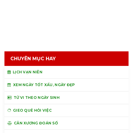
CHUYÊN MỤC HAY
LỊCH VẠN NIÊN
XEM NGÀY TỐT XẤU, NGÀY ĐẸP
TỬ VI THEO NGÀY SINH
GIEO QUẺ HỎI VIỆC
CÂN XƯƠNG ĐOÁN SỐ