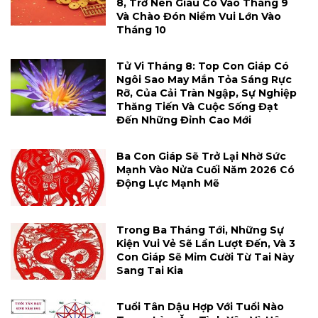
8, Trở Nên Giàu Có Vào Tháng 9
Và Chào Đón Niềm Vui Lớn Vào
Tháng 10
Tử Vi Tháng 8: Top Con Giáp Có
Ngôi Sao May Mắn Tỏa Sáng Rực
Rỡ, Của Cải Tràn Ngập, Sự Nghiệp
Thăng Tiến Và Cuộc Sống Đạt
Đến Những Đỉnh Cao Mới
Ba Con Giáp Sẽ Trở Lại Nhờ Sức
Mạnh Vào Nửa Cuối Năm 2026 Có
Động Lực Mạnh Mẽ
Trong Ba Tháng Tới, Những Sự
Kiện Vui Vẻ Sẽ Lần Lượt Đến, Và 3
Con Giáp Sẽ Mỉm Cười Từ Tai Này
Sang Tai Kia
Tuổi Tân Dậu Hợp Với Tuổi Nào