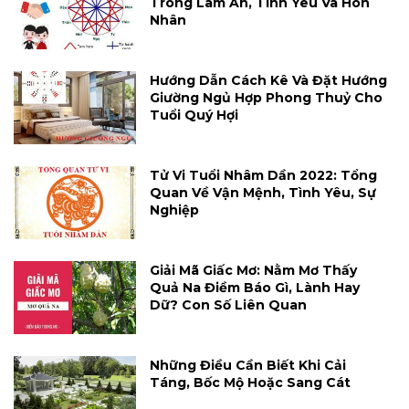
Trong Làm Ăn, Tình Yêu Và Hôn
Nhân
Hướng Dẫn Cách Kê Và Đặt Hướng
Giường Ngủ Hợp Phong Thuỷ Cho
Tuổi Quý Hợi
Tử Vi Tuổi Nhâm Dần 2022: Tổng
Quan Về Vận Mệnh, Tình Yêu, Sự
Nghiệp
Giải Mã Giấc Mơ: Nằm Mơ Thấy
Quả Na Điềm Báo Gì, Lành Hay
Dữ? Con Số Liên Quan
Những Điều Cần Biết Khi Cải
Táng, Bốc Mộ Hoặc Sang Cát