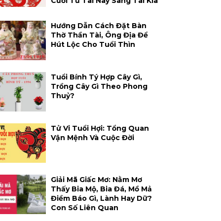
Cười Từ Tai Này Sang Tai Kia
Hướng Dẫn Cách Đặt Bàn
Thờ Thần Tài, Ông Địa Để
Hút Lộc Cho Tuổi Thìn
Tuổi Bính Tý Hợp Cây Gì,
Trồng Cây Gì Theo Phong
Thuỷ?
Tử Vi Tuổi Hợi: Tổng Quan
Vận Mệnh Và Cuộc Đời
Giải Mã Giấc Mơ: Nằm Mơ
Thấy Bia Mộ, Bia Đá, Mồ Mả
Điềm Báo Gì, Lành Hay Dữ?
Con Số Liên Quan