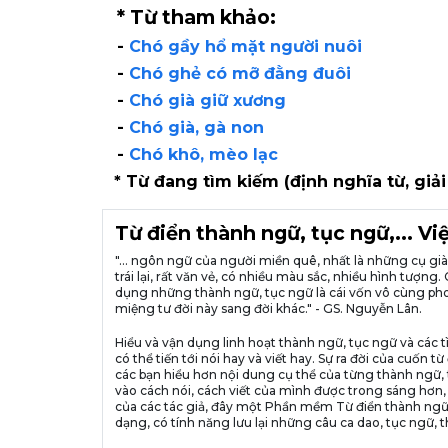
* Từ tham khảo:
-
Chó gầy hổ mặt người nuôi
-
Chó ghẻ có mỡ đằng đuôi
-
Chó già giữ xương
-
Chó già, gà non
-
Chó khô, mèo lạc
* Từ đang tìm kiếm (định nghĩa từ, giải
Từ điển thành ngữ, tục ngữ,... V
"... ngôn ngữ của người miền quê, nhất là những cụ g
trái lại, rất văn vẻ, có nhiều màu sắc, nhiều hình tượ
dụng những thành ngữ, tục ngữ là cái vốn vô cùng pho
miệng tư đời này sang đời khác." - GS. Nguyễn Lân.
Hiểu và vận dụng linh hoạt thành ngữ, tục ngữ và các t
có thể tiến tới nói hay và viết hay. Sự ra đời của cuố
các bạn hiểu hơn nội dung cụ thể của từng thành ngữ, 
vào cách nói, cách viết của mình được trong sáng hơn,
của các tác giả, đây một Phần mềm Từ điển thành ngữ
dạng, có tính năng lưu lại những câu ca dao, tục ngữ, t