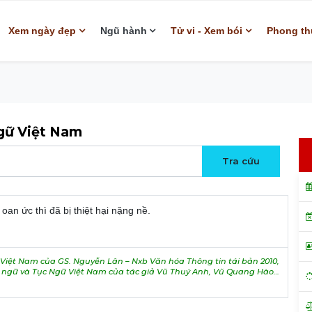
Xem ngày đẹp
Ngũ hành
Tử vi - Xem bói
Phong th
ngữ Việt Nam
oan ức thì đã bị thiệt hại nặng nề.
iệt Nam của GS. Nguyễn Lân – Nxb Văn hóa Thông tin tái bản 2010,
h ngữ và Tục Ngữ Việt Nam của tác giả Vũ Thuý Anh, Vũ Quang Hào…