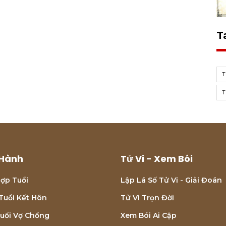
T
T
T
Hành
Tử Vi - Xem Bói
ợp Tuổi
Lập Lá Số Tử Vi - Giải Đoán
Tuổi Kết Hôn
Tử Vi Trọn Đời
uổi Vợ Chồng
Xem Bói Ai Cập