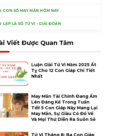
CON SỐ MAY MẮN HÔM NAY
LẬP LÁ SỐ TỬ VI - GIẢI ĐOÁN
ài Viết Được Quan Tâm
Luận Giải Tử Vi Năm 2025 Ất
Tỵ Cho 12 Con Giáp Chi Tiết
Nhất
May Mắn Tài Chính Đang Ấm
Lên Đáng Kể Trong Tuần
Tới! 5 Con Giáp Này Mang Lại
May Mắn, Sự Giàu Có Đổ Về
Và Mọi Thứ Diễn Ra Suôn Sẻ
Tử Vi Tháng 8: Ba Con Giáp