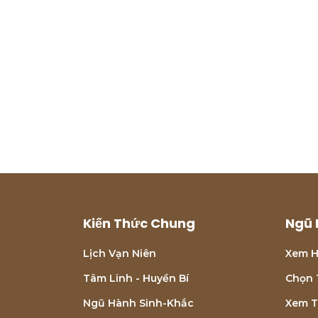
Kiến Thức Chung
Ngũ 
Lịch Vạn Niên
Xem H
Tâm Linh - Huyền Bí
Chọn 
Ngũ Hành Sinh-Khắc
Xem T