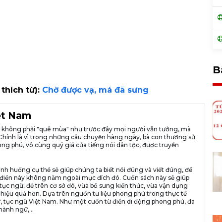
B
 thích từ):
Chờ được vạ, má đã sưng
iệt Nam
ià không phải "quê mùa" như trước đây mọi người vẫn tưởng, mà
ng. Chính là vì trong những câu chuyện hàng ngày, bà con thường sử
ng phú, vô cùng quý giá của tiếng nói dân tộc, được truyền
ình huống cụ thể sẽ giúp chúng ta biết nói đúng và viết đúng, để
n từ điển này không nằm ngoài mục đích đó. Cuốn sách này sẽ giúp
tục ngữ; để trên cơ sở đó, vừa bổ sung kiến thức, vừa vận dụng
 hiệu quả hơn. Dựa trên nguồn tư liệu phong phú trong thực tế
, tục ngữ Việt Nam. Như một cuốn từ điển di động phong phú, đa
hành ngữ,...