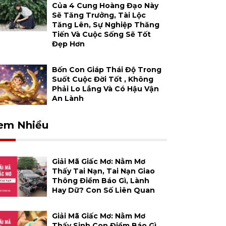
Của 4 Cung Hoàng Đạo Này
Sẽ Tăng Trưởng, Tài Lộc
Tăng Lên, Sự Nghiệp Thăng
Tiến Và Cuộc Sống Sẽ Tốt
Đẹp Hơn
Bốn Con Giáp Thái Độ Trong
Suốt Cuộc Đời Tốt , Không
Phải Lo Lắng Và Có Hậu Vận
An Lành
em Nhiều
Giải Mã Giấc Mơ: Nằm Mơ
Thấy Tai Nạn, Tai Nạn Giao
Thông Điềm Báo Gì, Lành
Hay Dữ? Con Số Liên Quan
Giải Mã Giấc Mơ: Nằm Mơ
Thấy Sinh Con Điềm Báo Gì,