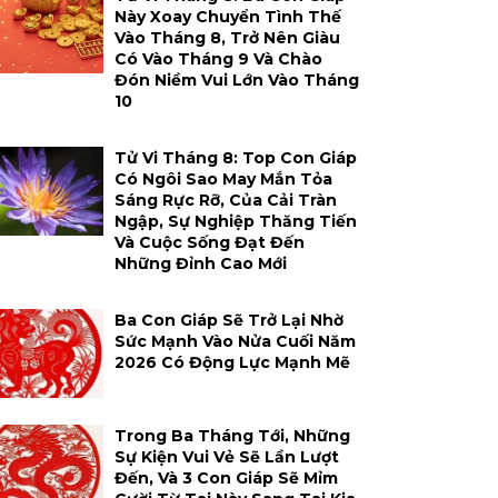
Này Xoay Chuyển Tình Thế
Vào Tháng 8, Trở Nên Giàu
Có Vào Tháng 9 Và Chào
Đón Niềm Vui Lớn Vào Tháng
10
Tử Vi Tháng 8: Top Con Giáp
Có Ngôi Sao May Mắn Tỏa
Sáng Rực Rỡ, Của Cải Tràn
Ngập, Sự Nghiệp Thăng Tiến
Và Cuộc Sống Đạt Đến
Những Đỉnh Cao Mới
Ba Con Giáp Sẽ Trở Lại Nhờ
Sức Mạnh Vào Nửa Cuối Năm
2026 Có Động Lực Mạnh Mẽ
Trong Ba Tháng Tới, Những
Sự Kiện Vui Vẻ Sẽ Lần Lượt
Đến, Và 3 Con Giáp Sẽ Mỉm