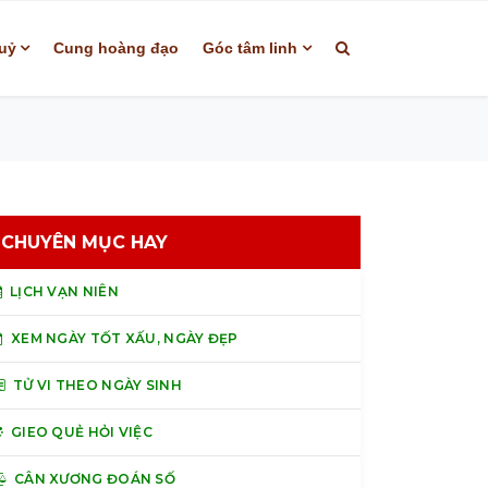
uỷ
Cung hoàng đạo
Góc tâm linh
CHUYÊN MỤC HAY
LỊCH VẠN NIÊN
XEM NGÀY TỐT XẤU, NGÀY ĐẸP
TỬ VI THEO NGÀY SINH
GIEO QUẺ HỎI VIỆC
CÂN XƯƠNG ĐOÁN SỐ