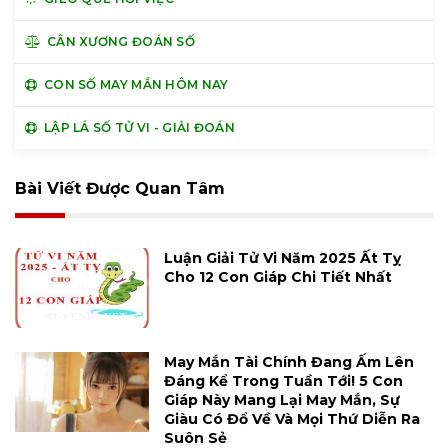
CÂN XƯƠNG ĐOÁN SỐ
CON SỐ MAY MẮN HÔM NAY
LẬP LÁ SỐ TỬ VI - GIẢI ĐOÁN
Bài Viết Được Quan Tâm
Luận Giải Tử Vi Năm 2025 Ất Tỵ
Cho 12 Con Giáp Chi Tiết Nhất
May Mắn Tài Chính Đang Ấm Lên
Đáng Kể Trong Tuần Tới! 5 Con
Giáp Này Mang Lại May Mắn, Sự
Giàu Có Đổ Về Và Mọi Thứ Diễn Ra
Suôn Sẻ