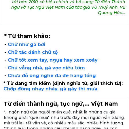
tái bản 2010, có hiệu chỉnh và bổ sung; Từ điển Thành
ngữ và Tục Ngữ Việt Nam của tác giả Vũ Thuý Anh, Vũ
Quang Hào…
* Từ tham khảo:
-
Chữ như gà bới
-
Chữ tác đánh chữ tộ
-
Chữ tốt xem tay, ngựa hay xem xoáy
-
Chủ vắng nhà, gà vọc niêu tôm
-
Chưa đỗ ông nghè đã đe hàng tổng
* Từ đang tìm kiếm (định nghĩa từ, giải thích từ):
Chớp đông nhay nháy, gà gáy thì mưa
Từ điển thành ngữ, tục ngữ,... Việt Nam
"... ngôn ngữ của người miền quê, nhất là những cụ già
không phải "quê mùa" như trước đây mọi người vẫn tưởng,
mà trái lại, rất văn vẻ, có nhiều màu sắc, nhiều hình tượng.
Chính là vì trong những câu chuyện hàng ngày, bà con