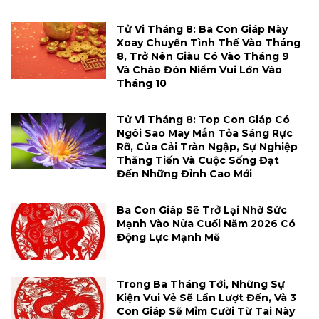
Tử Vi Tháng 8: Ba Con Giáp Này
Xoay Chuyển Tình Thế Vào Tháng
8, Trở Nên Giàu Có Vào Tháng 9
Và Chào Đón Niềm Vui Lớn Vào
Tháng 10
Tử Vi Tháng 8: Top Con Giáp Có
Ngôi Sao May Mắn Tỏa Sáng Rực
Rỡ, Của Cải Tràn Ngập, Sự Nghiệp
Thăng Tiến Và Cuộc Sống Đạt
Đến Những Đỉnh Cao Mới
Ba Con Giáp Sẽ Trở Lại Nhờ Sức
Mạnh Vào Nửa Cuối Năm 2026 Có
Động Lực Mạnh Mẽ
Trong Ba Tháng Tới, Những Sự
Kiện Vui Vẻ Sẽ Lần Lượt Đến, Và 3
Con Giáp Sẽ Mỉm Cười Từ Tai Này