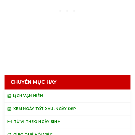
CHUYÊN MỤC HAY
LỊCH VẠN NIÊN
XEM NGÀY TỐT XẤU, NGÀY ĐẸP
TỬ VI THEO NGÀY SINH
GIEO QUẺ HỎI VIỆC