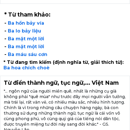
* Từ tham khảo:
-
Ba hồn bảy vía
-
Ba lo bảy liệu
-
Ba mặt một lời
-
Ba mặt một lời
-
Ba máu sáu cơn
* Từ đang tìm kiếm (định nghĩa từ, giải thích từ):
Ba hoa chích choè
Từ điển thành ngữ, tục ngữ,... Việt Nam
"... ngôn ngữ của người miền quê, nhất là những cụ già
không phải "quê mùa" như trước đây mọi người vẫn tưởng,
mà trái lại, rất văn vẻ, có nhiều màu sắc, nhiều hình tượng.
Chính là vì trong những câu chuyện hàng ngày, bà con
thường sử dụng những thành ngữ, tục ngữ là cái vốn vô
cùng phong phú, vô cùng quý giá của tiếng nói dân tộc,
được truyền miệng tư đời này sang đời khác." - GS.
Nguyễn Lân.