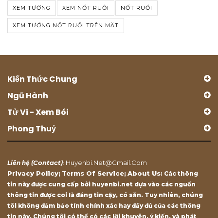
XEM TƯỚNG
XEM NỐT RUỒI
NỐT RUỒI
XEM TƯỚNG NỐT RUỒI TRÊN MẶT
Kiến Thức Chung
Ngũ Hành
Tử Vi - Xem Bói
Phong Thuỷ
Contact
Huyenbi.net@gmail.com
Liên hệ (
)
:
Privacy Policy
Terms Of Service
About Us
;
;
: Các thông
tin này được cung cấp bởi huyenbi.net dựa vào các nguồn
thông tin được coi là đáng tin cậy, có sẵn. Tuy nhiên, chúng
tôi không đảm bảo tính chính xác hay đầy đủ của các thông
tin này. Chúng tôi có thể có các lời khuyên, ý kiến, và phát