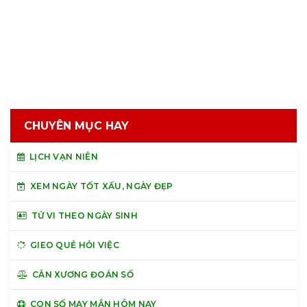
CHUYÊN MỤC HAY
LỊCH VẠN NIÊN
XEM NGÀY TỐT XẤU, NGÀY ĐẸP
TỬ VI THEO NGÀY SINH
GIEO QUẺ HỎI VIỆC
CÂN XƯƠNG ĐOÁN SỐ
CON SỐ MAY MẮN HÔM NAY