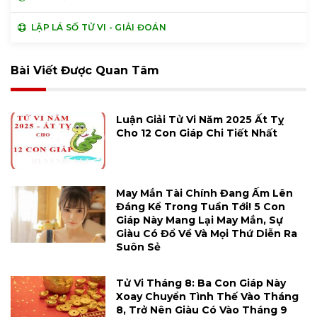
LẬP LÁ SỐ TỬ VI - GIẢI ĐOÁN
Bài Viết Được Quan Tâm
Luận Giải Tử Vi Năm 2025 Ất Tỵ
Cho 12 Con Giáp Chi Tiết Nhất
May Mắn Tài Chính Đang Ấm Lên
Đáng Kể Trong Tuần Tới! 5 Con
Giáp Này Mang Lại May Mắn, Sự
Giàu Có Đổ Về Và Mọi Thứ Diễn Ra
Suôn Sẻ
Tử Vi Tháng 8: Ba Con Giáp Này
Xoay Chuyển Tình Thế Vào Tháng
8, Trở Nên Giàu Có Vào Tháng 9