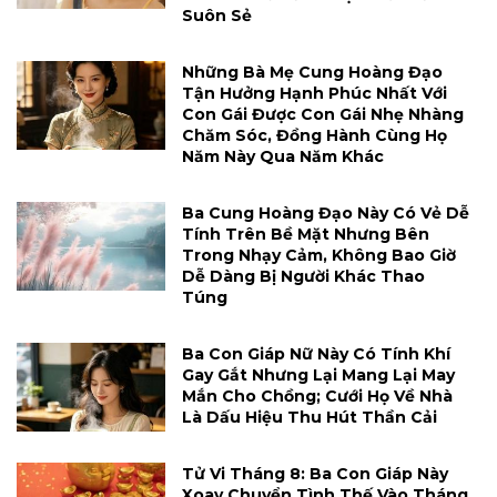
Suôn Sẻ
Những Bà Mẹ Cung Hoàng Đạo
Tận Hưởng Hạnh Phúc Nhất Với
Con Gái Được Con Gái Nhẹ Nhàng
Chăm Sóc, Đồng Hành Cùng Họ
Năm Này Qua Năm Khác
Ba Cung Hoàng Đạo Này Có Vẻ Dễ
Tính Trên Bề Mặt Nhưng Bên
Trong Nhạy Cảm, Không Bao Giờ
Dễ Dàng Bị Người Khác Thao
Túng
Ba Con Giáp Nữ Này Có Tính Khí
Gay Gắt Nhưng Lại Mang Lại May
Mắn Cho Chồng; Cưới Họ Về Nhà
Là Dấu Hiệu Thu Hút Thần Cải
Tử Vi Tháng 8: Ba Con Giáp Này
Xoay Chuyển Tình Thế Vào Tháng