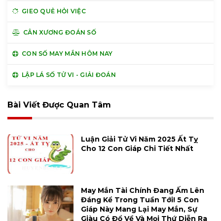
GIEO QUẺ HỎI VIỆC
CÂN XƯƠNG ĐOÁN SỐ
CON SỐ MAY MẮN HÔM NAY
LẬP LÁ SỐ TỬ VI - GIẢI ĐOÁN
Bài Viết Được Quan Tâm
Luận Giải Tử Vi Năm 2025 Ất Tỵ
Cho 12 Con Giáp Chi Tiết Nhất
May Mắn Tài Chính Đang Ấm Lên
Đáng Kể Trong Tuần Tới! 5 Con
Giáp Này Mang Lại May Mắn, Sự
Giàu Có Đổ Về Và Mọi Thứ Diễn Ra