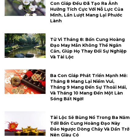
Con Giáp Đều Đã Tạo Ra Ảnh
Hưởng Tích Cực Với Nỗ Lực Của
Mình, Lần Lượt Mang Lại Phước
Lành
Tử Vi Tháng 8: Bốn Cung Hoàng
Đạo May Mắn Không Thể Ngăn
Cản, Giúp Họ Thay Đổi Sự Nghiệp
Và Tài Lộc
Ba Con Giáp Phát Triển Mạnh Mẽ:
Tháng 8 Mang Lại Niềm Vui,
Tháng 9 Mang Đến Sự Thoải Mái,
Và Tháng 10 Mang Đến Một Làn
Sóng Bất Ngờ!
Tài Lộc Sẽ Bùng Nổ Trong Ba Năm
Tới! Bốn Cung Hoàng Đạo Này
Đảo Ngược Dòng Chảy Và Dần Trở
Nên Giàu Có