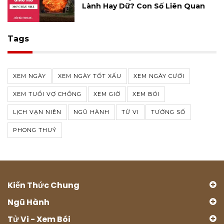
Lành Hay Dữ? Con Số Liên Quan
Tags
XEM NGÀY
XEM NGÀY TỐT XẤU
XEM NGÀY CƯỚI
XEM TUỔI VỢ CHỒNG
XEM GIỜ
XEM BÓI
LỊCH VẠN NIÊN
NGŨ HÀNH
TỬ VI
TƯỚNG SỐ
PHONG THUỶ
Kiến Thức Chung
Ngũ Hành
Tử Vi - Xem Bói