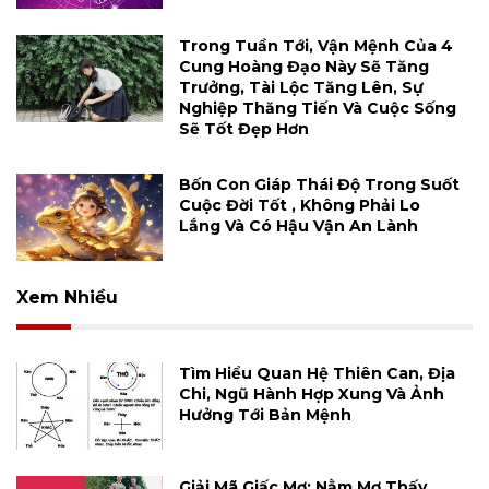
Trong Tuần Tới, Vận Mệnh Của 4
Cung Hoàng Đạo Này Sẽ Tăng
Trưởng, Tài Lộc Tăng Lên, Sự
Nghiệp Thăng Tiến Và Cuộc Sống
Sẽ Tốt Đẹp Hơn
Bốn Con Giáp Thái Độ Trong Suốt
Cuộc Đời Tốt , Không Phải Lo
Lắng Và Có Hậu Vận An Lành
Xem Nhiều
Tìm Hiểu Quan Hệ Thiên Can, Địa
Chi, Ngũ Hành Hợp Xung Và Ảnh
Hưởng Tới Bản Mệnh
Giải Mã Giấc Mơ: Nằm Mơ Thấy