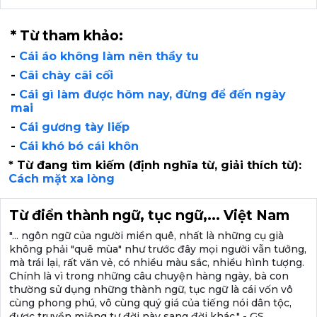
* Từ tham khảo:
-
Cái áo không làm nên thầy tu
-
Cãi chày cãi cối
-
Cái gì làm được hôm nay, đừng để đến ngày
mai
-
Cái gương tày liếp
-
Cái khó bó cái khôn
* Từ đang tìm kiếm (định nghĩa từ, giải thích từ):
Cách mặt xa lòng
Từ điển thành ngữ, tục ngữ,... Việt Nam
"... ngôn ngữ của người miền quê, nhất là những cụ già
không phải "quê mùa" như trước đây mọi người vẫn tưởng,
mà trái lại, rất văn vẻ, có nhiều màu sắc, nhiều hình tượng.
Chính là vì trong những câu chuyện hàng ngày, bà con
thường sử dụng những thành ngữ, tục ngữ là cái vốn vô
cùng phong phú, vô cùng quý giá của tiếng nói dân tộc,
được truyền miệng tư đời này sang đời khác." - GS.