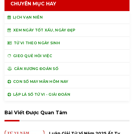
CHUYÊN MỤC HAY
LỊCH VẠN NIÊN
XEM NGÀY TỐT XẤU, NGÀY ĐẸP
TỬ VI THEO NGÀY SINH
GIEO QUẺ HỎI VIỆC
CÂN XƯƠNG ĐOÁN SỐ
CON SỐ MAY MẮN HÔM NAY
LẬP LÁ SỐ TỬ VI - GIẢI ĐOÁN
Bài Viết Được Quan Tâm
Luận Giải Tử Vi Năm 2025 Ất Tỵ