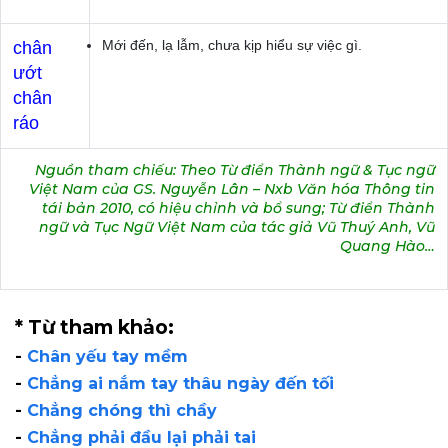
Mới đến, lạ lẫm, chưa kịp hiểu sự việc gì.
chân
ướt
chân
ráo
Nguồn tham chiếu: Theo Từ điển Thành ngữ & Tục ngữ
Việt Nam của GS. Nguyễn Lân – Nxb Văn hóa Thông tin
tái bản 2010, có hiệu chỉnh và bổ sung; Từ điển Thành
ngữ và Tục Ngữ Việt Nam của tác giả Vũ Thuý Anh, Vũ
Quang Hào…
* Từ tham khảo:
-
Chân yếu tay mềm
-
Chẳng ai nắm tay thâu ngày đến tối
-
Chẳng chóng thì chầy
-
Chẳng phải đầu lại phải tai