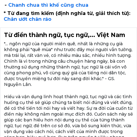
-
Chanh chua thì khế cũng chua
* Từ đang tìm kiếm (định nghĩa từ, giải thích từ):
Chân ướt chân ráo
Từ điển thành ngữ, tục ngữ,... Việt Nam
"... ngôn ngữ của người miền quê, nhất là những cụ già
không phải "quê mùa" như trước đây mọi người vẫn tưởng,
mà trái lại, rất văn vẻ, có nhiều màu sắc, nhiều hình tượng.
Chính là vì trong những câu chuyện hàng ngày, bà con
thường sử dụng những thành ngữ, tục ngữ là cái vốn vô
cùng phong phú, vô cùng quý giá của tiếng nói dân tộc,
được truyền miệng tư đời này sang đời khác." - GS.
Nguyễn Lân.
Hiểu và vận dụng linh hoạt thành ngữ, tục ngữ và các tình
huống cụ thể sẽ giúp chúng ta biết nói đúng và viết đúng,
để có thể tiến tới nói hay và viết hay. Sự ra đời của cuốn từ
điển này không nằm ngoài mục đích đó. Cuốn sách này sẽ
giúp các bạn hiểu hơn nội dung cụ thể của từng thành
ngữ, tục ngữ; để trên cơ sở đó, vừa bổ sung kiến thức, vừa
vận dụng vào cách nói, cách viết của mình được trong