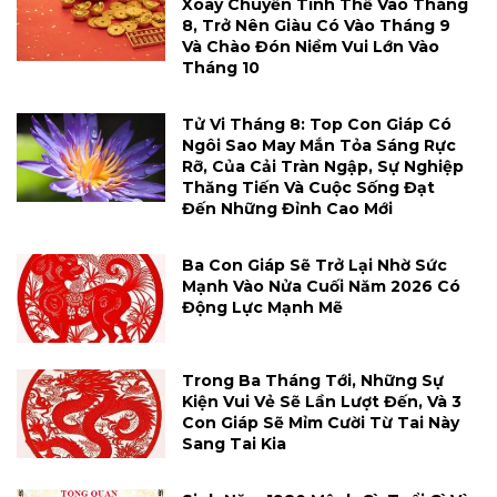
Xoay Chuyển Tình Thế Vào Tháng
8, Trở Nên Giàu Có Vào Tháng 9
Và Chào Đón Niềm Vui Lớn Vào
Tháng 10
Tử Vi Tháng 8: Top Con Giáp Có
Ngôi Sao May Mắn Tỏa Sáng Rực
Rỡ, Của Cải Tràn Ngập, Sự Nghiệp
Thăng Tiến Và Cuộc Sống Đạt
Đến Những Đỉnh Cao Mới
Ba Con Giáp Sẽ Trở Lại Nhờ Sức
Mạnh Vào Nửa Cuối Năm 2026 Có
Động Lực Mạnh Mẽ
Trong Ba Tháng Tới, Những Sự
Kiện Vui Vẻ Sẽ Lần Lượt Đến, Và 3
Con Giáp Sẽ Mỉm Cười Từ Tai Này
Sang Tai Kia