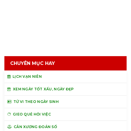
CHUYÊN MỤC HAY
LỊCH VẠN NIÊN
XEM NGÀY TỐT XẤU, NGÀY ĐẸP
TỬ VI THEO NGÀY SINH
GIEO QUẺ HỎI VIỆC
CÂN XƯƠNG ĐOÁN SỐ