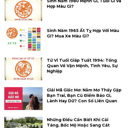
Sinh Năm 1980 Mệnh Gì, Tuổi Gì Và
Hợp Màu Gì?
Sinh Năm 1965 Ất Tỵ Hợp Với Màu
Gì? Mua Xe Màu Gì?
Tử Vi Tuổi Giáp Tuất 1994: Tổng
Quan Về Vận Mệnh, Tình Yêu, Sự
Nghiệp
Giải Mã Giấc Mơ: Nằm Mơ Thấy Gặp
Bạn Trai, Bạn Cũ Điềm Báo Gì,
Lành Hay Dữ? Con Số Liên Quan
Những Điều Cần Biết Khi Cải
Táng, Bốc Mộ Hoặc Sang Cát