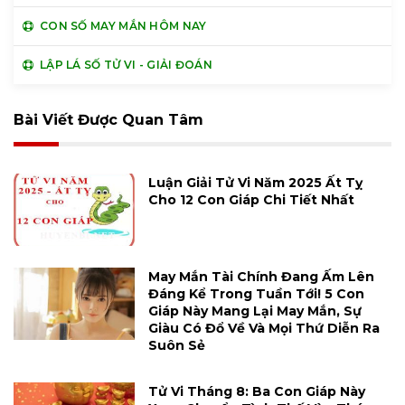
CON SỐ MAY MẮN HÔM NAY
LẬP LÁ SỐ TỬ VI - GIẢI ĐOÁN
Bài Viết Được Quan Tâm
Luận Giải Tử Vi Năm 2025 Ất Tỵ
Cho 12 Con Giáp Chi Tiết Nhất
May Mắn Tài Chính Đang Ấm Lên
Đáng Kể Trong Tuần Tới! 5 Con
Giáp Này Mang Lại May Mắn, Sự
Giàu Có Đổ Về Và Mọi Thứ Diễn Ra
Suôn Sẻ
Tử Vi Tháng 8: Ba Con Giáp Này