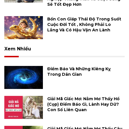
Sẽ Tốt Đẹp Hơn
Bốn Con Giáp Thái Độ Trong Suốt
Cuộc Đời Tốt , Không Phải Lo
Lắng Và Có Hậu Vận An Lành
Xem Nhiều
Điềm Báo Và Những Kiêng Kỵ
Trong Dân Gian
Giải Mã Giấc Mơ: Nằm Mơ Thấy Hổ
(cọp) Điềm Báo Gì, Lành Hay Dữ?
Con Số Liên Quan
Giải Mã Giấc Mơ: Nằm Mơ Thấy Câu