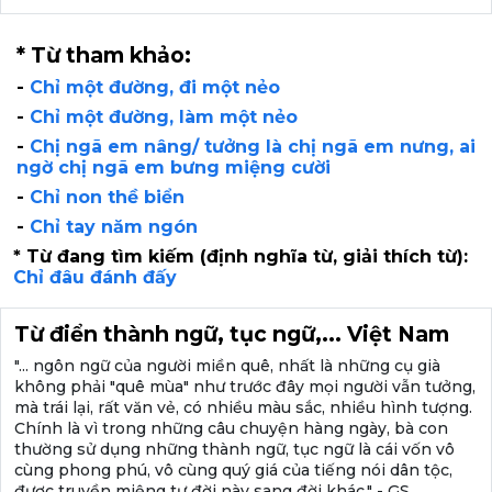
* Từ tham khảo:
-
Chỉ một đường, đi một nẻo
-
Chỉ một đường, làm một nẻo
-
Chị ngã em nâng/ tưởng là chị ngã em nưng, ai
ngờ chị ngã em bưng miệng cười
-
Chỉ non thề biển
-
Chỉ tay năm ngón
* Từ đang tìm kiếm (định nghĩa từ, giải thích từ):
Chỉ đâu đánh đấy
Từ điển thành ngữ, tục ngữ,... Việt Nam
"... ngôn ngữ của người miền quê, nhất là những cụ già
không phải "quê mùa" như trước đây mọi người vẫn tưởng,
mà trái lại, rất văn vẻ, có nhiều màu sắc, nhiều hình tượng.
Chính là vì trong những câu chuyện hàng ngày, bà con
thường sử dụng những thành ngữ, tục ngữ là cái vốn vô
cùng phong phú, vô cùng quý giá của tiếng nói dân tộc,
được truyền miệng tư đời này sang đời khác." - GS.