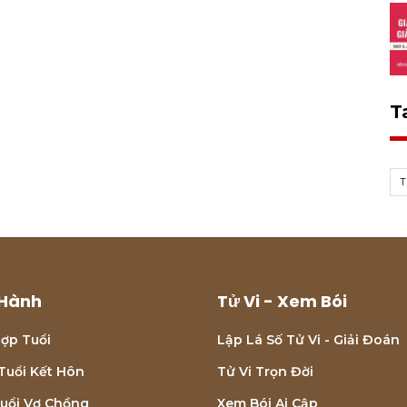
T
T
Hành
Tử Vi - Xem Bói
ợp Tuổi
Lập Lá Số Tử Vi - Giải Đoán
Tuổi Kết Hôn
Tử Vi Trọn Đời
uổi Vợ Chồng
Xem Bói Ai Cập