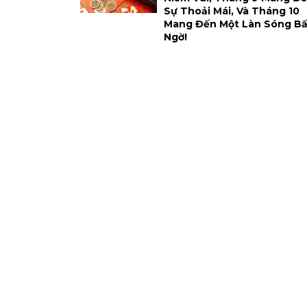
Sự Thoải Mái, Và Tháng 10
Mang Đến Một Làn Sóng Bấ
Ngờ!