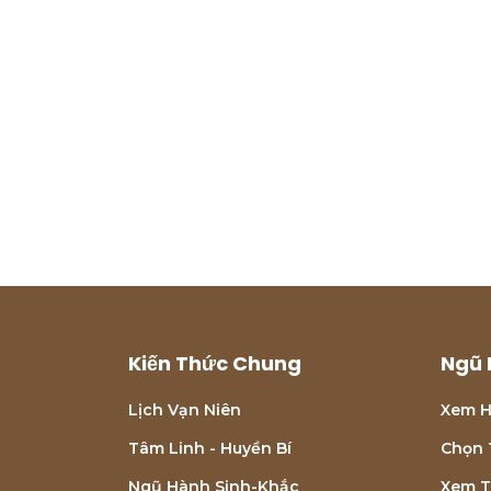
Kiến Thức Chung
Ngũ 
Lịch Vạn Niên
Xem H
Tâm Linh - Huyền Bí
Chọn 
Ngũ Hành Sinh-Khắc
Xem T