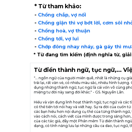
* Từ tham khảo:
-
Chồng chắp, vợ nối
-
Chồng giận thì vợ bớt lời, cơm sôi n
-
Chồng hoà, vợ thuận
-
Chồng tới, vợ lui
-
Chớp đông nhay nháy, gà gáy thì mư
* Từ đang tìm kiếm (định nghĩa từ, giải
Từ điển thành ngữ, tục ngữ,... V
"... ngôn ngữ của người miền quê, nhất là những cụ g
trái lại, rất văn vẻ, có nhiều màu sắc, nhiều hình tượ
dụng những thành ngữ, tục ngữ là cái vốn vô cùng pho
miệng tư đời này sang đời khác." - GS. Nguyễn Lân.
Hiểu và vận dụng linh hoạt thành ngữ, tục ngữ và các t
có thể tiến tới nói hay và viết hay. Sự ra đời của cuố
các bạn hiểu hơn nội dung cụ thể của từng thành ngữ, 
vào cách nói, cách viết của mình được trong sáng hơn,
của các tác giả, đây một Phần mềm Từ điển thành ngữ
dạng, có tính năng lưu lại những câu ca dao, tục ngữ, t