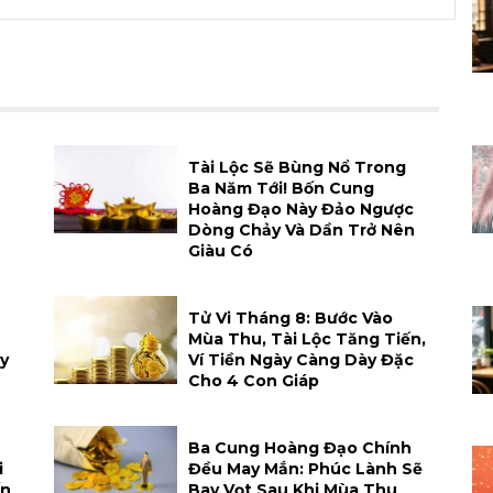
Tài Lộc Sẽ Bùng Nổ Trong
Ba Năm Tới! Bốn Cung
Hoàng Đạo Này Đảo Ngược
Dòng Chảy Và Dần Trở Nên
Giàu Có
Tử Vi Tháng 8: Bước Vào
Mùa Thu, Tài Lộc Tăng Tiến,
y
Ví Tiền Ngày Càng Dày Đặc
Cho 4 Con Giáp
Ba Cung Hoàng Đạo Chính
i
Đều May Mắn: Phúc Lành Sẽ
ến
Bay Vọt Sau Khi Mùa Thu