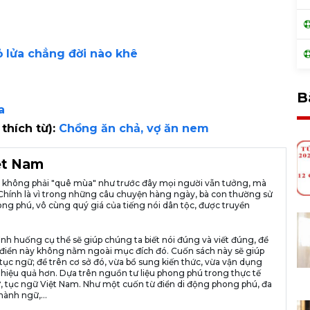
hỏ lửa chẳng đời nào khê
B
a
 thích từ):
Chồng ăn chả, vợ ăn nem
iệt Nam
ià không phải "quê mùa" như trước đây mọi người vẫn tưởng, mà
ng. Chính là vì trong những câu chuyện hàng ngày, bà con thường sử
ng phú, vô cùng quý giá của tiếng nói dân tộc, được truyền
ình huống cụ thể sẽ giúp chúng ta biết nói đúng và viết đúng, để
n từ điển này không nằm ngoài mục đích đó. Cuốn sách này sẽ giúp
tục ngữ; để trên cơ sở đó, vừa bổ sung kiến thức, vừa vận dụng
 hiệu quả hơn. Dựa trên nguồn tư liệu phong phú trong thực tế
, tục ngữ Việt Nam. Như một cuốn từ điển di động phong phú, đa
hành ngữ,...