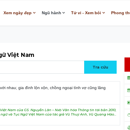
Xem ngày đẹp
Ngũ hành
Tử vi - Xem bói
Phong th
ngữ Việt Nam
ới nhau; gia đình lộn xộn, chồng ngoại tình vợ cũng lăng
iệt Nam của GS. Nguyễn Lân – Nxb Văn hóa Thông tin tái bản 2010,
h ngữ và Tục Ngữ Việt Nam của tác giả Vũ Thuý Anh, Vũ Quang Hào…