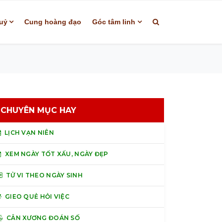
uỷ
Cung hoàng đạo
Góc tâm linh
CHUYÊN MỤC HAY
LỊCH VẠN NIÊN
XEM NGÀY TỐT XẤU, NGÀY ĐẸP
TỬ VI THEO NGÀY SINH
GIEO QUẺ HỎI VIỆC
CÂN XƯƠNG ĐOÁN SỐ