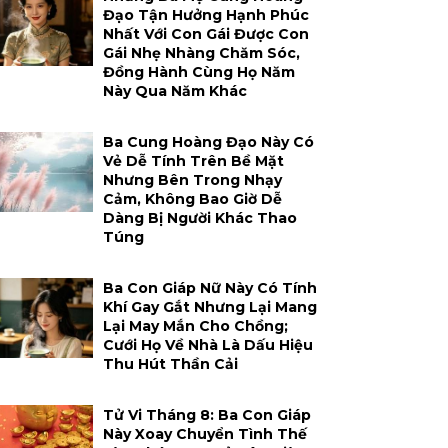
Đạo Tận Hưởng Hạnh Phúc
Nhất Với Con Gái Được Con
Gái Nhẹ Nhàng Chăm Sóc,
Đồng Hành Cùng Họ Năm
Này Qua Năm Khác
Ba Cung Hoàng Đạo Này Có
Vẻ Dễ Tính Trên Bề Mặt
Nhưng Bên Trong Nhạy
Cảm, Không Bao Giờ Dễ
Dàng Bị Người Khác Thao
Túng
Ba Con Giáp Nữ Này Có Tính
Khí Gay Gắt Nhưng Lại Mang
Lại May Mắn Cho Chồng;
Cưới Họ Về Nhà Là Dấu Hiệu
Thu Hút Thần Cải
Tử Vi Tháng 8: Ba Con Giáp
Này Xoay Chuyển Tình Thế