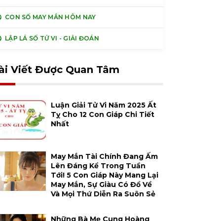
CON SỐ MAY MẮN HÔM NAY
LẬP LÁ SỐ TỬ VI - GIẢI ĐOÁN
ài Viết Được Quan Tâm
Luận Giải Tử Vi Năm 2025 Ất
Tỵ Cho 12 Con Giáp Chi Tiết
Nhất
May Mắn Tài Chính Đang Ấm
Lên Đáng Kể Trong Tuần
Tới! 5 Con Giáp Này Mang Lại
May Mắn, Sự Giàu Có Đổ Về
Và Mọi Thứ Diễn Ra Suôn Sẻ
Những Bà Mẹ Cung Hoàng