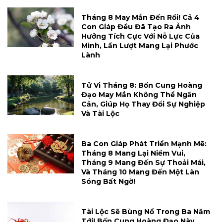
Tháng 8 May Mắn Đến Rồi! Cả 4
Con Giáp Đều Đã Tạo Ra Ảnh
Hưởng Tích Cực Với Nỗ Lực Của
Mình, Lần Lượt Mang Lại Phước
Lành
Tử Vi Tháng 8: Bốn Cung Hoàng
Đạo May Mắn Không Thể Ngăn
Cản, Giúp Họ Thay Đổi Sự Nghiệp
Và Tài Lộc
Ba Con Giáp Phát Triển Mạnh Mẽ:
Tháng 8 Mang Lại Niềm Vui,
Tháng 9 Mang Đến Sự Thoải Mái,
Và Tháng 10 Mang Đến Một Làn
Sóng Bất Ngờ!
Tài Lộc Sẽ Bùng Nổ Trong Ba Năm
Tới! Bốn Cung Hoàng Đạo Này