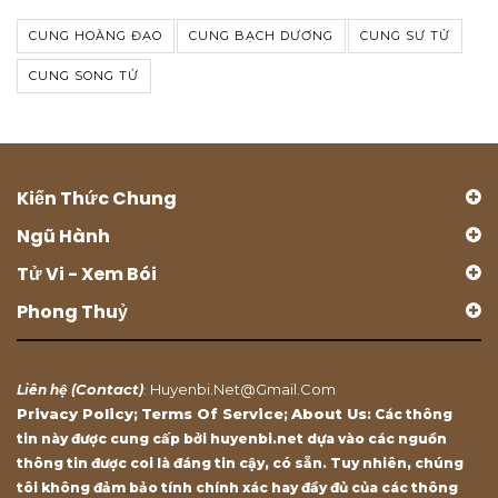
CUNG HOÀNG ĐẠO
CUNG BẠCH DƯƠNG
CUNG SƯ TỬ
CUNG SONG TỬ
Kiến Thức Chung
Ngũ Hành
Tử Vi - Xem Bói
Phong Thuỷ
Contact
Huyenbi.net@gmail.com
Liên hệ (
)
:
Privacy Policy
Terms Of Service
About Us
;
;
: Các thông
tin này được cung cấp bởi huyenbi.net dựa vào các nguồn
thông tin được coi là đáng tin cậy, có sẵn. Tuy nhiên, chúng
tôi không đảm bảo tính chính xác hay đầy đủ của các thông