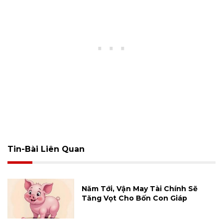
Tin-Bài Liên Quan
Năm Tới, Vận May Tài Chính Sẽ
Tăng Vọt Cho Bốn Con Giáp