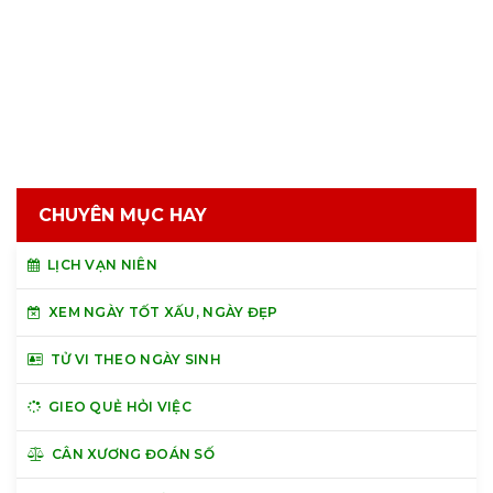
CHUYÊN MỤC HAY
LỊCH VẠN NIÊN
XEM NGÀY TỐT XẤU, NGÀY ĐẸP
TỬ VI THEO NGÀY SINH
GIEO QUẺ HỎI VIỆC
CÂN XƯƠNG ĐOÁN SỐ