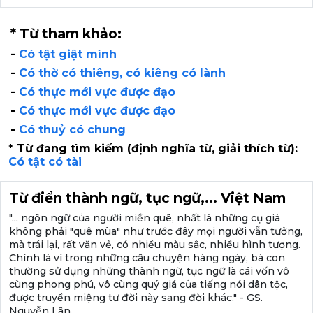
* Từ tham khảo:
-
Có tật giật mình
-
Có thờ có thiêng, có kiêng có lành
-
Có thực mới vực được đạo
-
Có thực mới vực được đạo
-
Có thuỷ có chung
* Từ đang tìm kiếm (định nghĩa từ, giải thích từ):
Có tật có tài
Từ điển thành ngữ, tục ngữ,... Việt Nam
"... ngôn ngữ của người miền quê, nhất là những cụ già
không phải "quê mùa" như trước đây mọi người vẫn tưởng,
mà trái lại, rất văn vẻ, có nhiều màu sắc, nhiều hình tượng.
Chính là vì trong những câu chuyện hàng ngày, bà con
thường sử dụng những thành ngữ, tục ngữ là cái vốn vô
cùng phong phú, vô cùng quý giá của tiếng nói dân tộc,
được truyền miệng tư đời này sang đời khác." - GS.
Nguyễn Lân.