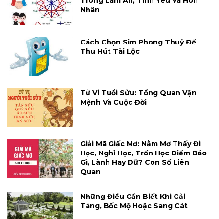
Trong Làm Ăn, Tình Yêu Và Hôn
Nhân
Cách Chọn Sim Phong Thuỷ Để
Thu Hút Tài Lộc
Tử Vi Tuổi Sửu: Tổng Quan Vận
Mệnh Và Cuộc Đời
Giải Mã Giấc Mơ: Nằm Mơ Thấy Đi
Học, Nghỉ Học, Trốn Học Điềm Báo
Gì, Lành Hay Dữ? Con Số Liên
Quan
Những Điều Cần Biết Khi Cải
Táng, Bốc Mộ Hoặc Sang Cát