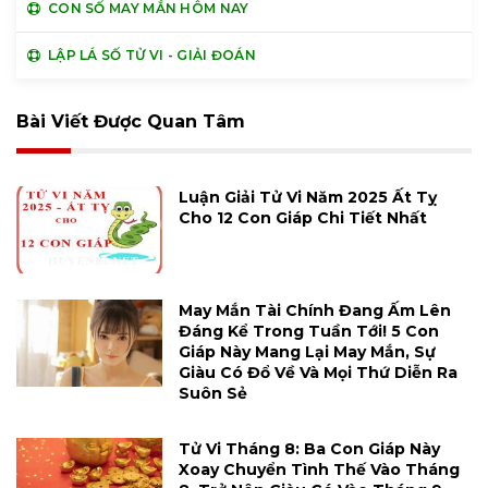
CON SỐ MAY MẮN HÔM NAY
LẬP LÁ SỐ TỬ VI - GIẢI ĐOÁN
Bài Viết Được Quan Tâm
Luận Giải Tử Vi Năm 2025 Ất Tỵ
Cho 12 Con Giáp Chi Tiết Nhất
May Mắn Tài Chính Đang Ấm Lên
Đáng Kể Trong Tuần Tới! 5 Con
Giáp Này Mang Lại May Mắn, Sự
Giàu Có Đổ Về Và Mọi Thứ Diễn Ra
Suôn Sẻ
Tử Vi Tháng 8: Ba Con Giáp Này
Xoay Chuyển Tình Thế Vào Tháng