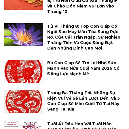
8, Trở Nên Giàu Có Vào Tháng 9
Và Chào Đón Niềm Vui Lớn Vào
Tháng 10
Tử Vi Tháng 8: Top Con Giáp Có
Ngôi Sao May Mắn Tỏa Sáng Rực
Rỡ, Của Cải Tràn Ngập, Sự Nghiệp
Thăng Tiến Và Cuộc Sống Đạt
Đến Những Đỉnh Cao Mới
Ba Con Giáp Sẽ Trở Lại Nhờ Sức
Mạnh Vào Nửa Cuối Năm 2026 Có
Động Lực Mạnh Mẽ
Trong Ba Tháng Tới, Những Sự
Kiện Vui Vẻ Sẽ Lần Lượt Đến, Và 3
Con Giáp Sẽ Mỉm Cười Từ Tai Này
Sang Tai Kia
Tuổi Ất Dậu Hợp Với Tuổi Nào