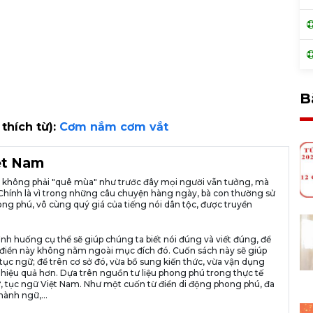
B
 thích từ):
Cơm nắm cơm vắt
iệt Nam
ià không phải "quê mùa" như trước đây mọi người vẫn tưởng, mà
ng. Chính là vì trong những câu chuyện hàng ngày, bà con thường sử
ng phú, vô cùng quý giá của tiếng nói dân tộc, được truyền
ình huống cụ thể sẽ giúp chúng ta biết nói đúng và viết đúng, để
n từ điển này không nằm ngoài mục đích đó. Cuốn sách này sẽ giúp
tục ngữ; để trên cơ sở đó, vừa bổ sung kiến thức, vừa vận dụng
 hiệu quả hơn. Dựa trên nguồn tư liệu phong phú trong thực tế
, tục ngữ Việt Nam. Như một cuốn từ điển di động phong phú, đa
hành ngữ,...