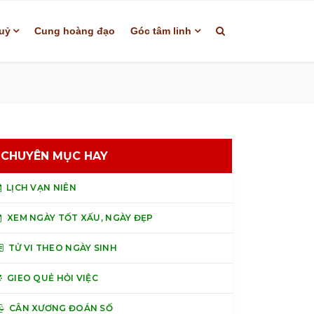
uỷ
Cung hoàng đạo
Góc tâm linh
CHUYÊN MỤC HAY
LỊCH VẠN NIÊN
XEM NGÀY TỐT XẤU, NGÀY ĐẸP
TỬ VI THEO NGÀY SINH
GIEO QUẺ HỎI VIỆC
CÂN XƯƠNG ĐOÁN SỐ