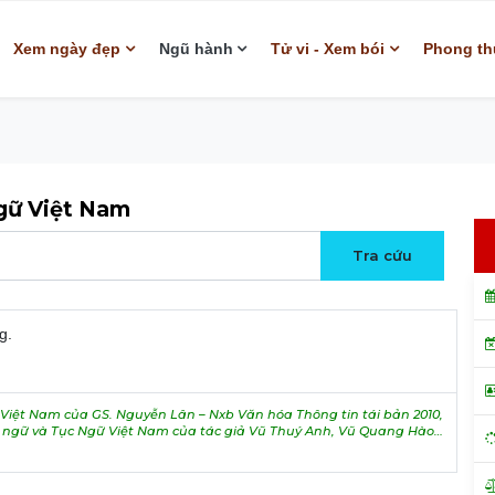
Xem ngày đẹp
Ngũ hành
Tử vi - Xem bói
Phong th
ngữ Việt Nam
g.
iệt Nam của GS. Nguyễn Lân – Nxb Văn hóa Thông tin tái bản 2010,
h ngữ và Tục Ngữ Việt Nam của tác giả Vũ Thuý Anh, Vũ Quang Hào…