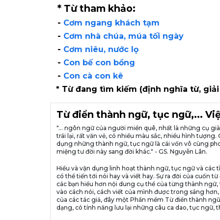
* Từ tham khảo:
-
Cơm ngang khách tạm
-
Cơm nhà chúa, múa tối ngày
-
Cơm niêu, nước lọ
-
Con bế con bồng
-
Con cà con kê
* Từ đang tìm kiếm (định nghĩa từ, giải
Từ điển thành ngữ, tục ngữ,... V
"... ngôn ngữ của người miền quê, nhất là những cụ g
trái lại, rất văn vẻ, có nhiều màu sắc, nhiều hình tượ
dụng những thành ngữ, tục ngữ là cái vốn vô cùng pho
miệng tư đời này sang đời khác." - GS. Nguyễn Lân.
Hiểu và vận dụng linh hoạt thành ngữ, tục ngữ và các t
có thể tiến tới nói hay và viết hay. Sự ra đời của cuố
các bạn hiểu hơn nội dung cụ thể của từng thành ngữ, 
vào cách nói, cách viết của mình được trong sáng hơn,
của các tác giả, đây một Phần mềm Từ điển thành ngữ
dạng, có tính năng lưu lại những câu ca dao, tục ngữ, t