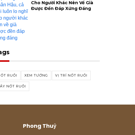
Cho Người Khác Nên Về Già
Được Đền Đáp Xứng Đáng
ags
NỐT RUỒI
XEM TƯỚNG
VỊ TRÍ NỐT RUỒI
ẨY NỐT RUỒI
Phong Thuỷ