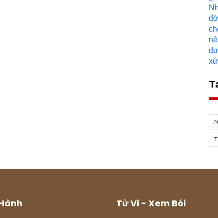
T
T
Hành
Tử Vi - Xem Bói