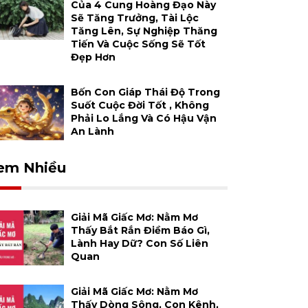
Của 4 Cung Hoàng Đạo Này
Sẽ Tăng Trưởng, Tài Lộc
Tăng Lên, Sự Nghiệp Thăng
Tiến Và Cuộc Sống Sẽ Tốt
Đẹp Hơn
Bốn Con Giáp Thái Độ Trong
Suốt Cuộc Đời Tốt , Không
Phải Lo Lắng Và Có Hậu Vận
An Lành
em Nhiều
Giải Mã Giấc Mơ: Nằm Mơ
Thấy Bắt Rắn Điềm Báo Gì,
Lành Hay Dữ? Con Số Liên
Quan
Giải Mã Giấc Mơ: Nằm Mơ
Thấy Dòng Sông, Con Kênh,