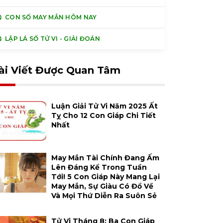
CON SỐ MAY MẮN HÔM NAY
LẬP LÁ SỐ TỬ VI - GIẢI ĐOÁN
ài Viết Được Quan Tâm
Luận Giải Tử Vi Năm 2025 Ất
Tỵ Cho 12 Con Giáp Chi Tiết
Nhất
May Mắn Tài Chính Đang Ấm
Lên Đáng Kể Trong Tuần
Tới! 5 Con Giáp Này Mang Lại
May Mắn, Sự Giàu Có Đổ Về
Và Mọi Thứ Diễn Ra Suôn Sẻ
Tử Vi Tháng 8: Ba Con Giáp