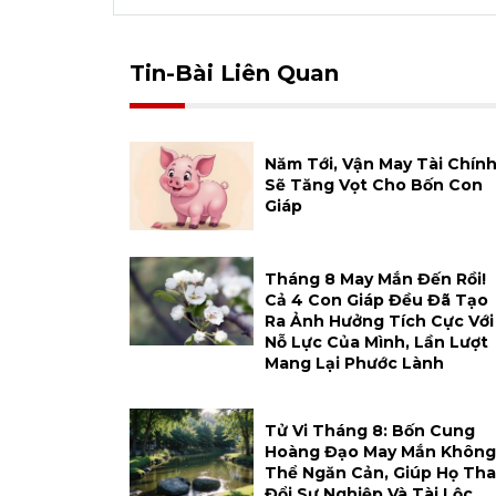
Tin-Bài Liên Quan
Năm Tới, Vận May Tài Chín
Sẽ Tăng Vọt Cho Bốn Con
Giáp
Tháng 8 May Mắn Đến Rồi!
Cả 4 Con Giáp Đều Đã Tạo
Ra Ảnh Hưởng Tích Cực Với
Nỗ Lực Của Mình, Lần Lượt
Mang Lại Phước Lành
Tử Vi Tháng 8: Bốn Cung
Hoàng Đạo May Mắn Không
Thể Ngăn Cản, Giúp Họ Tha
Đổi Sự Nghiệp Và Tài Lộc