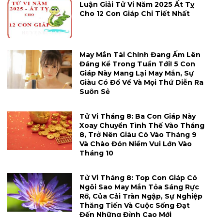
Luận Giải Tử Vi Năm 2025 Ất Tỵ
Cho 12 Con Giáp Chi Tiết Nhất
May Mắn Tài Chính Đang Ấm Lên
Đáng Kể Trong Tuần Tới! 5 Con
Giáp Này Mang Lại May Mắn, Sự
Giàu Có Đổ Về Và Mọi Thứ Diễn Ra
Suôn Sẻ
Tử Vi Tháng 8: Ba Con Giáp Này
Xoay Chuyển Tình Thế Vào Tháng
8, Trở Nên Giàu Có Vào Tháng 9
Và Chào Đón Niềm Vui Lớn Vào
Tháng 10
Tử Vi Tháng 8: Top Con Giáp Có
Ngôi Sao May Mắn Tỏa Sáng Rực
Rỡ, Của Cải Tràn Ngập, Sự Nghiệp
Thăng Tiến Và Cuộc Sống Đạt
Đến Những Đỉnh Cao Mới