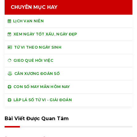
CHUYÊN MỤC HAY
LỊCH VẠN NIÊN
XEM NGÀY TỐT XẤU, NGÀY ĐẸP
TỬ VI THEO NGÀY SINH
GIEO QUẺ HỎI VIỆC
CÂN XƯƠNG ĐOÁN SỐ
CON SỐ MAY MẮN HÔM NAY
LẬP LÁ SỐ TỬ VI - GIẢI ĐOÁN
Bài Viết Được Quan Tâm