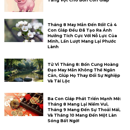
Tăng Vọt Cho Bốn Con Giáp
Tháng 8 May Mắn Đến Rồi! Cả 4
Con Giáp Đều Đã Tạo Ra Ảnh
Hưởng Tích Cực Với Nỗ Lực Của
Mình, Lần Lượt Mang Lại Phước
Lành
Tử Vi Tháng 8: Bốn Cung Hoàng
Đạo May Mắn Không Thể Ngăn
Cản, Giúp Họ Thay Đổi Sự Nghiệp
Và Tài Lộc
Ba Con Giáp Phát Triển Mạnh Mẽ:
Tháng 8 Mang Lại Niềm Vui,
Tháng 9 Mang Đến Sự Thoải Mái,
Và Tháng 10 Mang Đến Một Làn
Sóng Bất Ngờ!