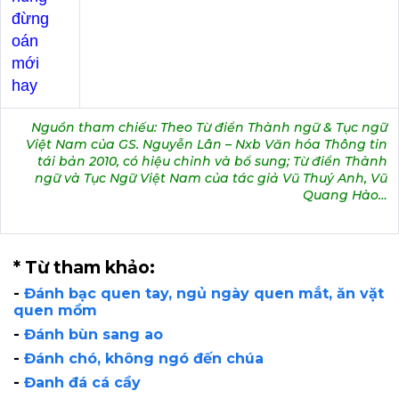
đừng
oán
mới
hay
Nguồn tham chiếu: Theo Từ điển Thành ngữ & Tục ngữ
Việt Nam của GS. Nguyễn Lân – Nxb Văn hóa Thông tin
tái bản 2010, có hiệu chỉnh và bổ sung; Từ điển Thành
ngữ và Tục Ngữ Việt Nam của tác giả Vũ Thuý Anh, Vũ
Quang Hào…
* Từ tham khảo:
-
Đánh bạc quen tay, ngủ ngày quen mắt, ăn vặt
quen mồm
-
Đánh bùn sang ao
-
Đánh chó, không ngó đến chúa
-
Đanh đá cá cầy