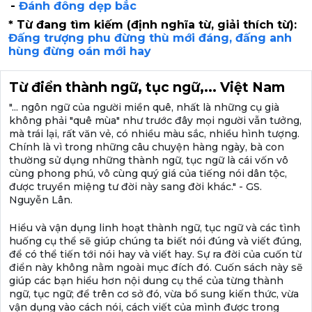
-
Đánh đông dẹp bắc
* Từ đang tìm kiếm (định nghĩa từ, giải thích từ):
Đấng trượng phu đừng thù mới đáng, đấng anh
hùng đừng oán mới hay
Từ điển thành ngữ, tục ngữ,... Việt Nam
"... ngôn ngữ của người miền quê, nhất là những cụ già
không phải "quê mùa" như trước đây mọi người vẫn tưởng,
mà trái lại, rất văn vẻ, có nhiều màu sắc, nhiều hình tượng.
Chính là vì trong những câu chuyện hàng ngày, bà con
thường sử dụng những thành ngữ, tục ngữ là cái vốn vô
cùng phong phú, vô cùng quý giá của tiếng nói dân tộc,
được truyền miệng tư đời này sang đời khác." - GS.
Nguyễn Lân.
Hiểu và vận dụng linh hoạt thành ngữ, tục ngữ và các tình
huống cụ thể sẽ giúp chúng ta biết nói đúng và viết đúng,
để có thể tiến tới nói hay và viết hay. Sự ra đời của cuốn từ
điển này không nằm ngoài mục đích đó. Cuốn sách này sẽ
giúp các bạn hiểu hơn nội dung cụ thể của từng thành
ngữ, tục ngữ; để trên cơ sở đó, vừa bổ sung kiến thức, vừa
vận dụng vào cách nói, cách viết của mình được trong