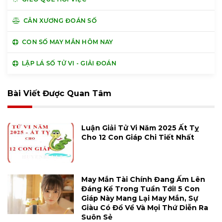
CÂN XƯƠNG ĐOÁN SỐ
CON SỐ MAY MẮN HÔM NAY
LẬP LÁ SỐ TỬ VI - GIẢI ĐOÁN
Bài Viết Được Quan Tâm
Luận Giải Tử Vi Năm 2025 Ất Tỵ
Cho 12 Con Giáp Chi Tiết Nhất
May Mắn Tài Chính Đang Ấm Lên
Đáng Kể Trong Tuần Tới! 5 Con
Giáp Này Mang Lại May Mắn, Sự
Giàu Có Đổ Về Và Mọi Thứ Diễn Ra
Suôn Sẻ