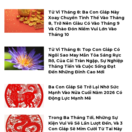
Tử Vi Tháng 8: Ba Con Giáp Này
Xoay Chuyển Tình Thế Vào Tháng
8, Trở Nên Giàu Có Vào Tháng 9
Và Chào Đón Niềm Vui Lớn Vào
Tháng 10
Tử Vi Tháng 8: Top Con Giáp Có
Ngôi Sao May Mắn Tỏa Sáng Rực
Rỡ, Của Cải Tràn Ngập, Sự Nghiệp
Thăng Tiến Và Cuộc Sống Đạt
Đến Những Đỉnh Cao Mới
Ba Con Giáp Sẽ Trở Lại Nhờ Sức
Mạnh Vào Nửa Cuối Năm 2026 Có
Động Lực Mạnh Mẽ
Trong Ba Tháng Tới, Những Sự
Kiện Vui Vẻ Sẽ Lần Lượt Đến, Và 3
Con Giáp Sẽ Mỉm Cười Từ Tai Này