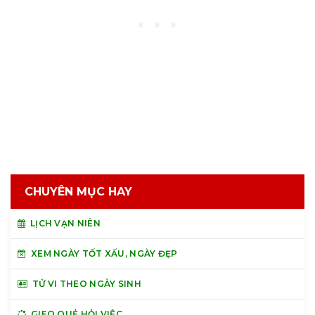
CHUYÊN MỤC HAY
LỊCH VẠN NIÊN
XEM NGÀY TỐT XẤU, NGÀY ĐẸP
TỬ VI THEO NGÀY SINH
GIEO QUẺ HỎI VIỆC