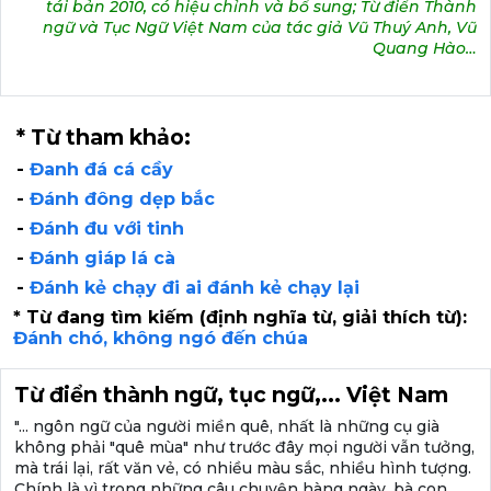
tái bản 2010, có hiệu chỉnh và bổ sung; Từ điển Thành
ngữ và Tục Ngữ Việt Nam của tác giả Vũ Thuý Anh, Vũ
Quang Hào…
* Từ tham khảo:
-
Đanh đá cá cầy
-
Đánh đông dẹp bắc
-
Đánh đu với tinh
-
Đánh giáp lá cà
-
Đánh kẻ chạy đi ai đánh kẻ chạy lại
* Từ đang tìm kiếm (định nghĩa từ, giải thích từ):
Đánh chó, không ngó đến chúa
Từ điển thành ngữ, tục ngữ,... Việt Nam
"... ngôn ngữ của người miền quê, nhất là những cụ già
không phải "quê mùa" như trước đây mọi người vẫn tưởng,
mà trái lại, rất văn vẻ, có nhiều màu sắc, nhiều hình tượng.
Chính là vì trong những câu chuyện hàng ngày, bà con