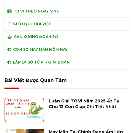
TỬ VI THEO NGÀY SINH
GIEO QUẺ HỎI VIỆC
CÂN XƯƠNG ĐOÁN SỐ
CON SỐ MAY MẮN HÔM NAY
LẬP LÁ SỐ TỬ VI - GIẢI ĐOÁN
Bài Viết Được Quan Tâm
Luận Giải Tử Vi Năm 2025 Ất Tỵ
Cho 12 Con Giáp Chi Tiết Nhất
May Mắn Tài Chính Đang Ấm Lên