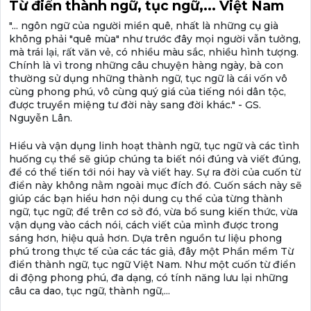
Từ điển thành ngữ, tục ngữ,... Việt Nam
"... ngôn ngữ của người miền quê, nhất là những cụ già
không phải "quê mùa" như trước đây mọi người vẫn tưởng,
mà trái lại, rất văn vẻ, có nhiều màu sắc, nhiều hình tượng.
Chính là vì trong những câu chuyện hàng ngày, bà con
thường sử dụng những thành ngữ, tục ngữ là cái vốn vô
cùng phong phú, vô cùng quý giá của tiếng nói dân tộc,
được truyền miệng tư đời này sang đời khác." - GS.
Nguyễn Lân.
Hiểu và vận dụng linh hoạt thành ngữ, tục ngữ và các tình
huống cụ thể sẽ giúp chúng ta biết nói đúng và viết đúng,
để có thể tiến tới nói hay và viết hay. Sự ra đời của cuốn từ
điển này không nằm ngoài mục đích đó. Cuốn sách này sẽ
giúp các bạn hiểu hơn nội dung cụ thể của từng thành
ngữ, tục ngữ; để trên cơ sở đó, vừa bổ sung kiến thức, vừa
vận dụng vào cách nói, cách viết của mình được trong
sáng hơn, hiệu quả hơn. Dựa trên nguồn tư liệu phong
phú trong thực tế của các tác giả, đây một Phần mềm Từ
điển thành ngữ, tục ngữ Việt Nam. Như một cuốn từ điển
di động phong phú, đa dạng, có tính năng lưu lại những
câu ca dao, tục ngữ, thành ngữ,...