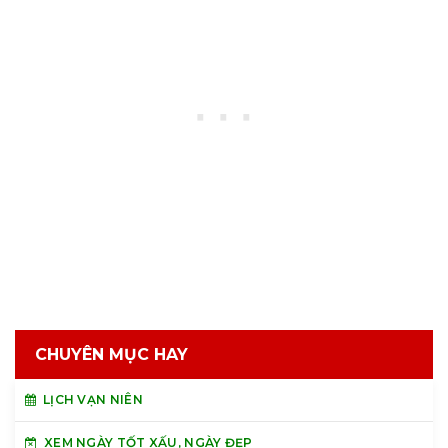
CHUYÊN MỤC HAY
LỊCH VẠN NIÊN
XEM NGÀY TỐT XẤU, NGÀY ĐẸP