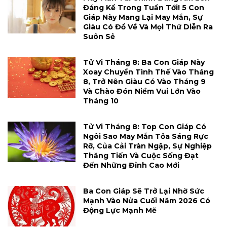
Đáng Kể Trong Tuần Tới! 5 Con
Giáp Này Mang Lại May Mắn, Sự
Giàu Có Đổ Về Và Mọi Thứ Diễn Ra
Suôn Sẻ
Tử Vi Tháng 8: Ba Con Giáp Này
Xoay Chuyển Tình Thế Vào Tháng
8, Trở Nên Giàu Có Vào Tháng 9
Và Chào Đón Niềm Vui Lớn Vào
Tháng 10
Tử Vi Tháng 8: Top Con Giáp Có
Ngôi Sao May Mắn Tỏa Sáng Rực
Rỡ, Của Cải Tràn Ngập, Sự Nghiệp
Thăng Tiến Và Cuộc Sống Đạt
Đến Những Đỉnh Cao Mới
Ba Con Giáp Sẽ Trở Lại Nhờ Sức
Mạnh Vào Nửa Cuối Năm 2026 Có
Động Lực Mạnh Mẽ